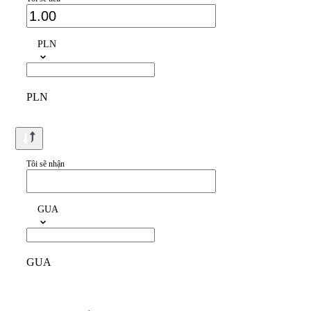
PLN
PLN
Tôi sẽ nhận
GUA
GUA