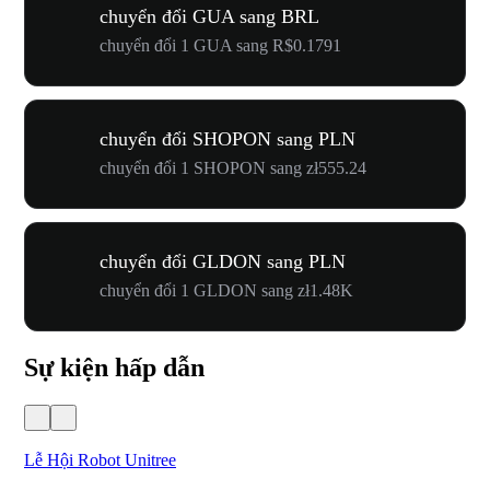
chuyển đổi GUA sang BRL
chuyển đổi 1 GUA sang R$0.1791
chuyển đổi SHOPON sang PLN
chuyển đổi 1 SHOPON sang zł555.24
chuyển đổi GLDON sang PLN
chuyển đổi 1 GLDON sang zł1.48K
Sự kiện hấp dẫn
Lễ Hội Robot Unitree
Hư