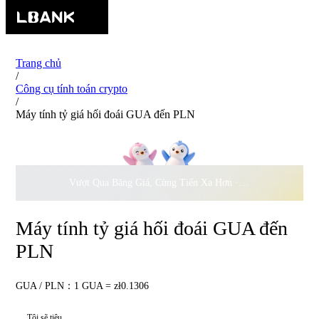
Trang chủ
/
Công cụ tính toán crypto
/
Máy tính tỷ giá hối đoái GUA đến PLN
Vượt Qua Băng Giá, Cùng Tiến Xa Hơn ·
500.000
USD Đồng 
Máy tính tỷ giá hối đoái GUA đến
PLN
GUA / PLN：1 GUA = zł0.1306
Tôi sẽ tiêu