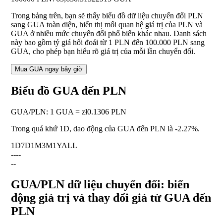
Trong bảng trên, bạn sẽ thấy biểu đồ dữ liệu chuyển đổi PLN
sang GUA toàn diện, hiển thị mối quan hệ giá trị của PLN và
GUA ở nhiều mức chuyển đổi phổ biến khác nhau. Danh sách
này bao gồm tỷ giá hối đoái từ 1 PLN đến 100.000 PLN sang
GUA, cho phép bạn hiểu rõ giá trị của mỗi lần chuyển đổi.
Mua GUA ngay bây giờ
Biểu đồ GUA đến PLN
GUA
/
PLN
:
1 GUA = zł0.1306 PLN
Trong quá khứ 1D, dao động của GUA đến PLN là
-2.27%
.
1D
7D
1M
3M
1Y
ALL
--
--
--
GUA/PLN dữ liệu chuyển đổi: biến
động giá trị và thay đổi giá từ GUA đến
PLN