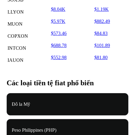
$8.04K
$1.19K
LLYON
$5.97K
$882.49
MUON
$573.46
$84.83
COPXON
$688.78
$101.89
INTCON
$552.98
$81.80
IAUON
Các loại tiền tệ fiat phổ biến
Đô la Mỹ
Peso Philippines (PHP)