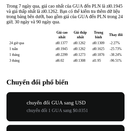
Trong 7 ngày qua, giá cao nhất của GUA đến PLN là zł0.1945
và giá thấp nhất là zł0.1262. Bạn có thể kiểm tra thêm dữ liệu
trong bảng bên dưới, bao gồm giá của GUA đến PLN trong 24
giờ, 30 ngày và 90 ngày qua.
Giá cao
Giá thấp
Trung
Thay đổi
nhất
nhất
bình
24 giờ qua
zł0.1377
zł0.1262
zł0.1309
-2.27%
1 tuần
zł0.1945
zł0.1262
zł0.1625
-25.73%
1 tháng
zł0.2299
zł0.1273
zł0.1876
-38.24%
3 tháng
zł6.02
zł0.1308
zł1.95
-96.51%
Chuyển đổi phổ biến
chuyển đổi GUA sang USD
chuyển đổi 1 GUA sang $0.0351