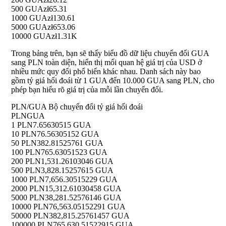
500 GUA
zł65.31
1000 GUA
zł130.61
5000 GUA
zł653.06
10000 GUA
zł1.31K
Trong bảng trên, bạn sẽ thấy biểu đồ dữ liệu chuyển đổi GUA
sang PLN toàn diện, hiển thị mối quan hệ giá trị của USD ở
nhiều mức quy đổi phổ biến khác nhau. Danh sách này bao
gồm tỷ giá hối đoái từ 1 GUA đến 10.000 GUA sang PLN, cho
phép bạn hiểu rõ giá trị của mỗi lần chuyển đổi.
PLN/GUA Bộ chuyển đổi tỷ giá hối đoái
PLN
GUA
1 PLN
7.65630515 GUA
10 PLN
76.56305152 GUA
50 PLN
382.81525761 GUA
100 PLN
765.63051523 GUA
200 PLN
1,531.26103046 GUA
500 PLN
3,828.15257615 GUA
1000 PLN
7,656.30515229 GUA
2000 PLN
15,312.61030458 GUA
5000 PLN
38,281.52576146 GUA
10000 PLN
76,563.05152291 GUA
50000 PLN
382,815.25761457 GUA
100000 PLN
765,630.51522915 GUA