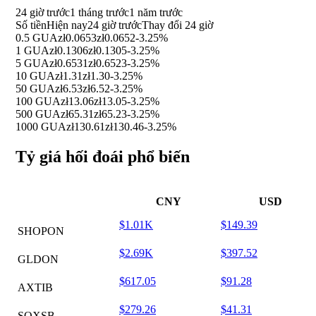
24 giờ trước
1 tháng trước
1 năm trước
Số tiền
Hiện nay
24 giờ trước
Thay đổi 24 giờ
0.5 GUA
zł0.0653
zł0.0652
-3.25%
1 GUA
zł0.1306
zł0.1305
-3.25%
5 GUA
zł0.6531
zł0.6523
-3.25%
10 GUA
zł1.31
zł1.30
-3.25%
50 GUA
zł6.53
zł6.52
-3.25%
100 GUA
zł13.06
zł13.05
-3.25%
500 GUA
zł65.31
zł65.23
-3.25%
1000 GUA
zł130.61
zł130.46
-3.25%
Tỷ giá hối đoái phổ biến
CNY
USD
$1.01K
$149.39
SHOPON
$2.69K
$397.52
GLDON
$617.05
$91.28
AXTIB
$279.26
$41.31
SOXSB