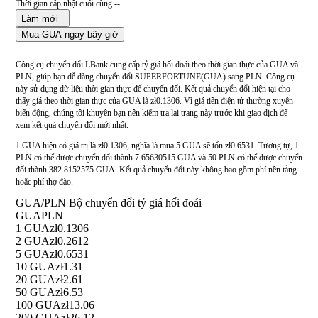
Thời gian cập nhật cuối cùng --
Làm mới
Mua GUA ngay bây giờ
Công cụ chuyển đổi LBank cung cấp tỷ giá hối đoái theo thời gian thực của GUA và
PLN, giúp bạn dễ dàng chuyển đổi SUPERFORTUNE(GUA) sang PLN. Công cụ
này sử dụng dữ liệu thời gian thực để chuyển đổi. Kết quả chuyển đổi hiện tại cho
thấy giá theo thời gian thực của GUA là zł0.1306. Vì giá tiền điện tử thường xuyên
biến động, chúng tôi khuyên bạn nên kiểm tra lại trang này trước khi giao dịch để
xem kết quả chuyển đổi mới nhất.
1 GUA hiện có giá trị là zł0.1306, nghĩa là mua 5 GUA sẽ tốn zł0.6531. Tương tự, 1
PLN có thể được chuyển đổi thành 7.65630515 GUA và 50 PLN có thể được chuyển
đổi thành 382.8152575 GUA. Kết quả chuyển đổi này không bao gồm phí nền tảng
hoặc phí thợ đào.
GUA/PLN Bộ chuyển đổi tỷ giá hối đoái
GUA
PLN
1 GUA
zł0.1306
2 GUA
zł0.2612
5 GUA
zł0.6531
10 GUA
zł1.31
20 GUA
zł2.61
50 GUA
zł6.53
100 GUA
zł13.06
200 GUA
zł26.12