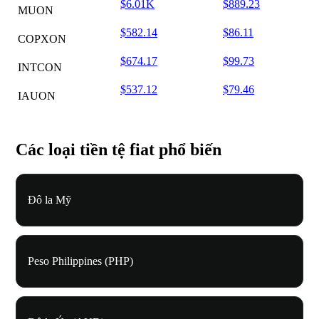
$6.01K
$889.23
MUON
$582.14
$86.11
COPXON
$674.17
$99.73
INTCON
$537.12
$79.46
IAUON
Các loại tiền tệ fiat phổ biến
Đô la Mỹ
Peso Philippines (PHP)