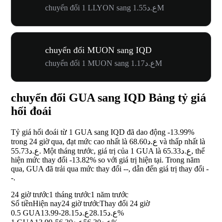
chuyển đổi 1 LLYON sang ع.د1.55M
chuyển đổi MUON sang IQD
chuyển đổi 1 MUON sang ع.د1.17M
chuyển đổi GUA sang IQD Bảng tỷ giá
hối đoái
Tỷ giá hối đoái từ 1 GUA sang IQD đã dao động
-13.99%
trong 24 giờ qua, đạt mức cao nhất là ع.د68.60 và thấp nhất là
ع.د55.73. Một tháng trước, giá trị của 1 GUA là ع.د65.33, thể
hiện mức thay đổi
-13.82%
so với giá trị hiện tại. Trong năm
qua, GUA đã trải qua mức thay đổi
--
, dẫn đến giá trị thay đổi
-
-
.
24 giờ trước
1 tháng trước
1 năm trước
Số tiền
Hiện nay
24 giờ trước
Thay đổi 24 giờ
0.5 GUA
ع.د28.15
ع.د28.15
-13.99%