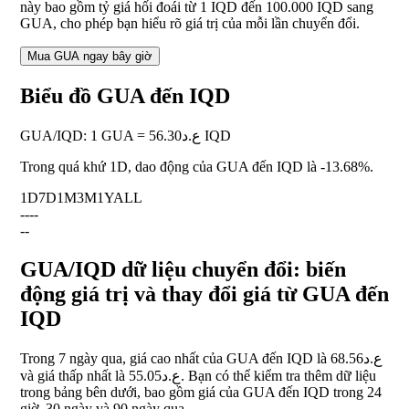
này bao gồm tỷ giá hối đoái từ 1 IQD đến 100.000 IQD sang
GUA, cho phép bạn hiểu rõ giá trị của mỗi lần chuyển đổi.
Mua GUA ngay bây giờ
Biểu đồ GUA đến IQD
GUA
/
IQD
:
1 GUA = ع.د56.30 IQD
Trong quá khứ 1D, dao động của GUA đến IQD là
-13.68%
.
1D
7D
1M
3M
1Y
ALL
--
--
--
GUA/IQD dữ liệu chuyển đổi: biến
động giá trị và thay đổi giá từ GUA đến
IQD
Trong 7 ngày qua, giá cao nhất của GUA đến IQD là ع.د68.56
và giá thấp nhất là ع.د55.05. Bạn có thể kiểm tra thêm dữ liệu
trong bảng bên dưới, bao gồm giá của GUA đến IQD trong 24
giờ, 30 ngày và 90 ngày qua.