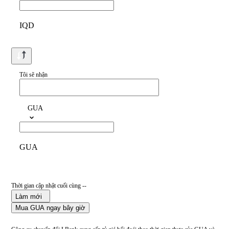
IQD
Tôi sẽ nhận
GUA
GUA
Thời gian cập nhật cuối cùng --
Làm mới
Mua GUA ngay bây giờ