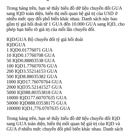
Trong bảng trên, bạn sẽ thấy biểu đồ dữ liệu chuyển đổi GUA
sang IQD toàn diện, hiển thị mối quan hệ giá trị của USD ở
nhiều mức quy đổi phổ biến khác nhau. Danh sách này bao
gồm tỷ giá hối đoái từ 1 GUA đến 10.000 GUA sang IQD, cho
phép bạn hiểu rõ giá trị của mỗi lần chuyển đổi.
IQD/GUA Bộ chuyển đổi tỷ giá hối đoái
IQD
GUA
1 IQD
0.01776071 GUA
10 IQD
0.17760708 GUA
50 IQD
0.88803538 GUA
100 IQD
1.77607076 GUA
200 IQD
3.55214153 GUA
500 IQD
8.88035382 GUA
1000 IQD
17.76070764 GUA
2000 IQD
35.52141527 GUA
5000 IQD
88.80353818 GUA
10000 IQD
177.60707635 GUA
50000 IQD
888.03538175 GUA
100000 IQD
1,776.0707635 GUA
Trong bảng trên, bạn sẽ thấy biểu đồ dữ liệu chuyển đổi IQD
sang GUA toàn diện, hiển thị mối quan hệ giá trị của IQD và
GUA ở nhiều mức chuyển đổi phổ biến khác nhau. Danh sách