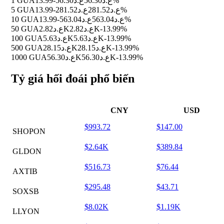
1 GUA
ع.د56.30
ع.د56.30
-13.99%
5 GUA
ع.د281.52
ع.د281.52
-13.99%
10 GUA
ع.د563.04
ع.د563.04
-13.99%
50 GUA
ع.د2.82K
ع.د2.82K
-13.99%
100 GUA
ع.د5.63K
ع.د5.63K
-13.99%
500 GUA
ع.د28.15K
ع.د28.15K
-13.99%
1000 GUA
ع.د56.30K
ع.د56.30K
-13.99%
Tỷ giá hối đoái phổ biến
CNY
USD
$993.72
$147.00
SHOPON
$2.64K
$389.84
GLDON
$516.73
$76.44
AXTIB
$295.48
$43.71
SOXSB
$8.02K
$1.19K
LLYON