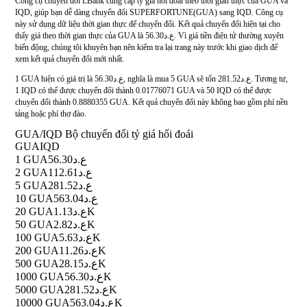
Công cụ chuyển đổi LBank cung cấp tỷ giá hối đoái theo thời gian thực của GUA và
IQD, giúp bạn dễ dàng chuyển đổi SUPERFORTUNE(GUA) sang IQD. Công cụ
này sử dụng dữ liệu thời gian thực để chuyển đổi. Kết quả chuyển đổi hiện tại cho
thấy giá theo thời gian thực của GUA là ع.د56.30. Vì giá tiền điện tử thường xuyên
biến động, chúng tôi khuyên bạn nên kiểm tra lại trang này trước khi giao dịch để
xem kết quả chuyển đổi mới nhất.
1 GUA hiện có giá trị là ع.د56.30, nghĩa là mua 5 GUA sẽ tốn ع.د281.52. Tương tự,
1 IQD có thể được chuyển đổi thành 0.01776071 GUA và 50 IQD có thể được
chuyển đổi thành 0.8880355 GUA. Kết quả chuyển đổi này không bao gồm phí nền
tảng hoặc phí thợ đào.
GUA/IQD Bộ chuyển đổi tỷ giá hối đoái
GUA
IQD
1 GUA
ع.د56.30
2 GUA
ع.د112.61
5 GUA
ع.د281.52
10 GUA
ع.د563.04
20 GUA
ع.د1.13K
50 GUA
ع.د2.82K
100 GUA
ع.د5.63K
200 GUA
ع.د11.26K
500 GUA
ع.د28.15K
1000 GUA
ع.د56.30K
5000 GUA
ع.د281.52K
10000 GUA
ع.د563.04K