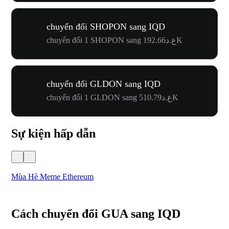
chuyển đổi SHOPON sang IQD
chuyển đổi 1 SHOPON sang ع.د192.66K
chuyển đổi GLDON sang IQD
chuyển đổi 1 GLDON sang ع.د510.79K
Sự kiện hấp dẫn
Mùa Hè Meme Ethereum
Lễ
Cách chuyển đổi GUA sang IQD