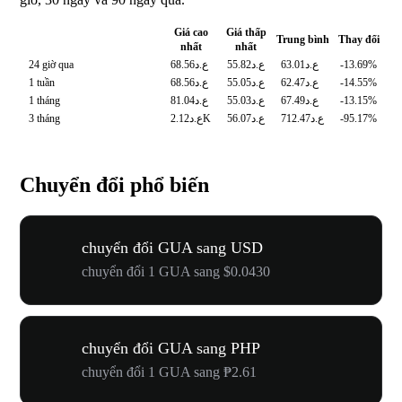
Giá cao
Giá thấp
Trung bình
Thay đổi
nhất
nhất
24 giờ qua
ع.د68.56
ع.د55.82
ع.د63.01
-13.69%
1 tuần
ع.د68.56
ع.د55.05
ع.د62.47
-14.55%
1 tháng
ع.د81.04
ع.د55.03
ع.د67.49
-13.15%
3 tháng
ع.د2.12K
ع.د56.07
ع.د712.47
-95.17%
Chuyển đổi phổ biến
chuyển đổi GUA sang USD
chuyển đổi 1 GUA sang $0.0430
chuyển đổi GUA sang PHP
chuyển đổi 1 GUA sang ₱2.61