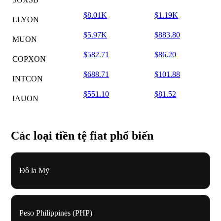
$8.01K
$1.19K
LLYON
$5.97K
$883.80
MUON
$582.71
$86.20
COPXON
$688.71
$101.88
INTCON
$551.10
$81.52
IAUON
Các loại tiền tệ fiat phổ biến
Đô la Mỹ
Peso Philippines (PHP)