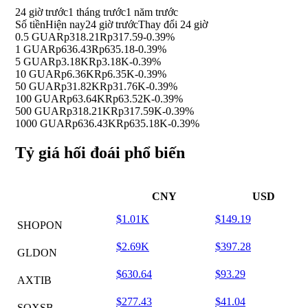
24 giờ trước
1 tháng trước
1 năm trước
Số tiền
Hiện nay
24 giờ trước
Thay đổi 24 giờ
0.5 GUA
Rp318.21
Rp317.59
-0.39%
1 GUA
Rp636.43
Rp635.18
-0.39%
5 GUA
Rp3.18K
Rp3.18K
-0.39%
10 GUA
Rp6.36K
Rp6.35K
-0.39%
50 GUA
Rp31.82K
Rp31.76K
-0.39%
100 GUA
Rp63.64K
Rp63.52K
-0.39%
500 GUA
Rp318.21K
Rp317.59K
-0.39%
1000 GUA
Rp636.43K
Rp635.18K
-0.39%
Tỷ giá hối đoái phổ biến
CNY
USD
$1.01K
$149.19
SHOPON
$2.69K
$397.28
GLDON
$630.64
$93.29
AXTIB
$277.43
$41.04
SOXSB