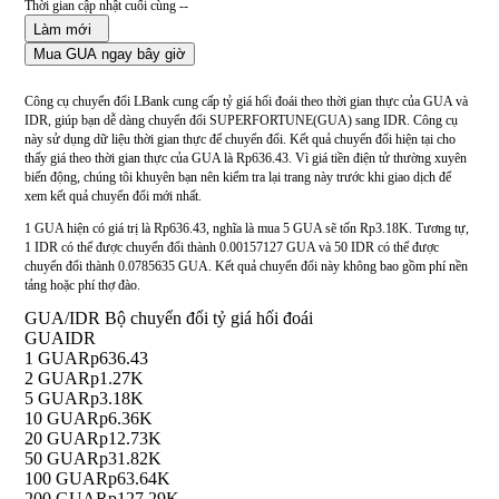
Thời gian cập nhật cuối cùng --
Làm mới
Mua GUA ngay bây giờ
Công cụ chuyển đổi LBank cung cấp tỷ giá hối đoái theo thời gian thực của GUA và
IDR, giúp bạn dễ dàng chuyển đổi SUPERFORTUNE(GUA) sang IDR. Công cụ
này sử dụng dữ liệu thời gian thực để chuyển đổi. Kết quả chuyển đổi hiện tại cho
thấy giá theo thời gian thực của GUA là Rp636.43. Vì giá tiền điện tử thường xuyên
biến động, chúng tôi khuyên bạn nên kiểm tra lại trang này trước khi giao dịch để
xem kết quả chuyển đổi mới nhất.
1 GUA hiện có giá trị là Rp636.43, nghĩa là mua 5 GUA sẽ tốn Rp3.18K. Tương tự,
1 IDR có thể được chuyển đổi thành 0.00157127 GUA và 50 IDR có thể được
chuyển đổi thành 0.0785635 GUA. Kết quả chuyển đổi này không bao gồm phí nền
tảng hoặc phí thợ đào.
GUA/IDR Bộ chuyển đổi tỷ giá hối đoái
GUA
IDR
1 GUA
Rp636.43
2 GUA
Rp1.27K
5 GUA
Rp3.18K
10 GUA
Rp6.36K
20 GUA
Rp12.73K
50 GUA
Rp31.82K
100 GUA
Rp63.64K
200 GUA
Rp127.29K