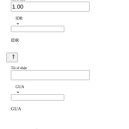
IDR
IDR
Tôi sẽ nhận
GUA
GUA