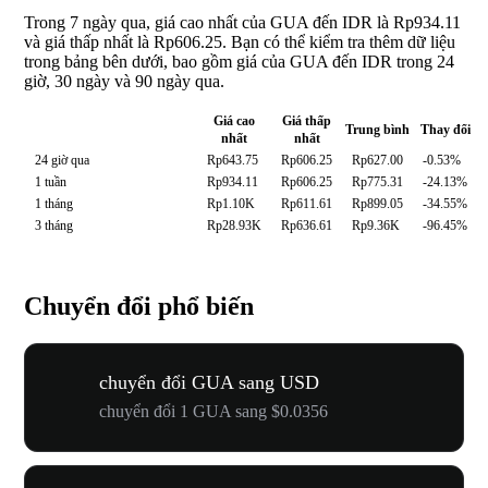
Trong 7 ngày qua, giá cao nhất của GUA đến IDR là Rp934.11
và giá thấp nhất là Rp606.25. Bạn có thể kiểm tra thêm dữ liệu
trong bảng bên dưới, bao gồm giá của GUA đến IDR trong 24
giờ, 30 ngày và 90 ngày qua.
Giá cao
Giá thấp
Trung bình
Thay đổi
nhất
nhất
24 giờ qua
Rp643.75
Rp606.25
Rp627.00
-0.53%
1 tuần
Rp934.11
Rp606.25
Rp775.31
-24.13%
1 tháng
Rp1.10K
Rp611.61
Rp899.05
-34.55%
3 tháng
Rp28.93K
Rp636.61
Rp9.36K
-96.45%
Chuyển đổi phổ biến
chuyển đổi GUA sang USD
chuyển đổi 1 GUA sang $0.0356