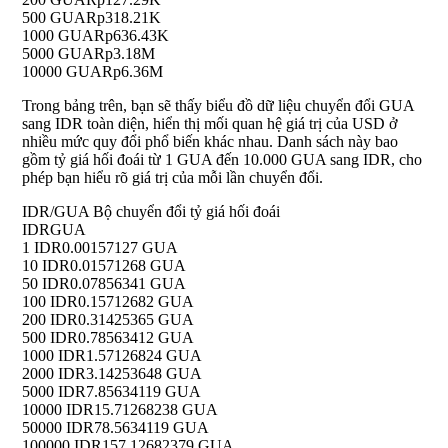
500 GUA
Rp318.21K
1000 GUA
Rp636.43K
5000 GUA
Rp3.18M
10000 GUA
Rp6.36M
Trong bảng trên, bạn sẽ thấy biểu đồ dữ liệu chuyển đổi GUA
sang IDR toàn diện, hiển thị mối quan hệ giá trị của USD ở
nhiều mức quy đổi phổ biến khác nhau. Danh sách này bao
gồm tỷ giá hối đoái từ 1 GUA đến 10.000 GUA sang IDR, cho
phép bạn hiểu rõ giá trị của mỗi lần chuyển đổi.
IDR/GUA Bộ chuyển đổi tỷ giá hối đoái
IDR
GUA
1 IDR
0.00157127 GUA
10 IDR
0.01571268 GUA
50 IDR
0.07856341 GUA
100 IDR
0.15712682 GUA
200 IDR
0.31425365 GUA
500 IDR
0.78563412 GUA
1000 IDR
1.57126824 GUA
2000 IDR
3.14253648 GUA
5000 IDR
7.85634119 GUA
10000 IDR
15.71268238 GUA
50000 IDR
78.5634119 GUA
100000 IDR
157.12682379 GUA