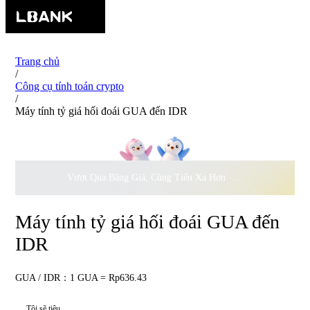
Trang chủ
/
Công cụ tính toán crypto
/
Máy tính tỷ giá hối đoái GUA đến IDR
Vượt Qua Băng Giá, Cùng Tiến Xa Hơn ·
500.000
USD Đồng 
Máy tính tỷ giá hối đoái GUA đến
IDR
GUA / IDR：1 GUA = Rp636.43
Tôi sẽ tiêu