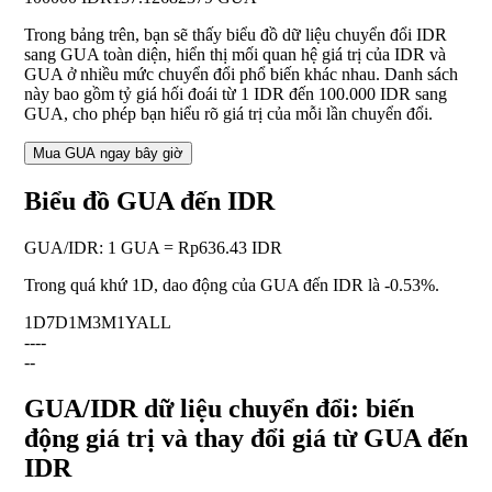
Trong bảng trên, bạn sẽ thấy biểu đồ dữ liệu chuyển đổi IDR
sang GUA toàn diện, hiển thị mối quan hệ giá trị của IDR và
GUA ở nhiều mức chuyển đổi phổ biến khác nhau. Danh sách
này bao gồm tỷ giá hối đoái từ 1 IDR đến 100.000 IDR sang
GUA, cho phép bạn hiểu rõ giá trị của mỗi lần chuyển đổi.
Mua GUA ngay bây giờ
Biểu đồ GUA đến IDR
GUA
/
IDR
:
1 GUA = Rp636.43 IDR
Trong quá khứ 1D, dao động của GUA đến IDR là
-0.53%
.
1D
7D
1M
3M
1Y
ALL
--
--
--
GUA/IDR dữ liệu chuyển đổi: biến
động giá trị và thay đổi giá từ GUA đến
IDR