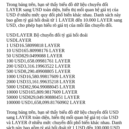
Trong bảng trên, bạn sẽ thấy biểu đồ dữ liệu chuyển đổi
LAYER sang USD toàn diện, hiển thị mối quan hệ giá trị của
USD ở nhiều mức quy đổi phổ biến khác nhau. Danh sách này
bao gồm tỷ giá hối đoái từ 1 LAYER đến 10.000 LAYER sang
USD, cho phép bạn hiểu rõ giá trị của mỗi lần chuyển đổi.
USD/LAYER Bộ chuyển đổi tỷ giá hối đoái
USD
LAYER
1 USD
16.58099818 LAYER
10 USD
165.80998176 LAYER
50 USD
829.0499088 LAYER
100 USD
1,658.09981761 LAYER
200 USD
3,316.19963522 LAYER
500 USD
8,290.49908805 LAYER
1000 USD
16,580.99817609 LAYER
2000 USD
33,161.99635218 LAYER
5000 USD
82,904.99088045 LAYER
10000 USD
165,809.9817609 LAYER
50000 USD
829,049.90880451 LAYER
100000 USD
1,658,099.81760902 LAYER
Trong bảng trên, bạn sẽ thấy biểu đồ dữ liệu chuyển đổi USD
sang LAYER toàn diện, hiển thị mối quan hệ giá trị của USD
và LAYER ở nhiều mức chuyển đổi phổ biến khác nhau. Danh
sách này bao gồm tỷ giá hối đoái từ 1 USD đến 100.000 USD