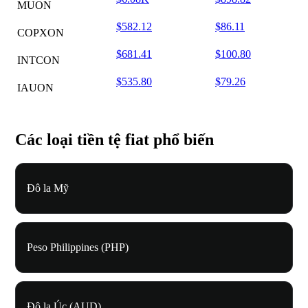
MUON
$582.12
$86.11
COPXON
$681.41
$100.80
INTCON
$535.80
$79.26
IAUON
Các loại tiền tệ fiat phổ biến
Đô la Mỹ
Peso Philippines (PHP)
Đô la Úc (AUD)