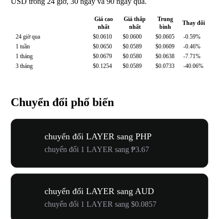
USD trong 24 giờ, 30 ngày và 90 ngày qua.
Giá cao
Giá thấp
Trung
Thay đổi
nhất
nhất
bình
24 giờ qua
$0.0610
$0.0600
$0.0605
-0.59%
1 tuần
$0.0650
$0.0589
$0.0609
-0.46%
1 tháng
$0.0679
$0.0580
$0.0638
-7.71%
3 tháng
$0.1254
$0.0589
$0.0733
-40.06%
Chuyển đổi phổ biến
chuyển đổi LAYER sang PHP
chuyển đổi 1 LAYER sang ₱3.67
chuyển đổi LAYER sang AUD
chuyển đổi 1 LAYER sang $0.0857