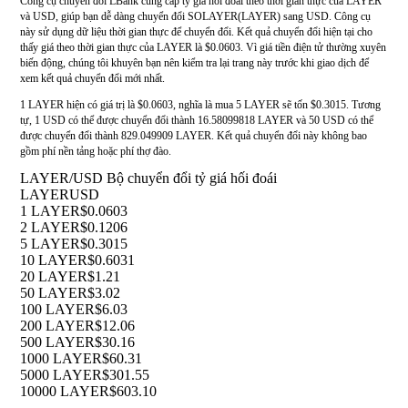
Công cụ chuyển đổi LBank cung cấp tỷ giá hối đoái theo thời gian thực của LAYER
và USD, giúp bạn dễ dàng chuyển đổi SOLAYER(LAYER) sang USD. Công cụ
này sử dụng dữ liệu thời gian thực để chuyển đổi. Kết quả chuyển đổi hiện tại cho
thấy giá theo thời gian thực của LAYER là $0.0603. Vì giá tiền điện tử thường xuyên
biến động, chúng tôi khuyên bạn nên kiểm tra lại trang này trước khi giao dịch để
xem kết quả chuyển đổi mới nhất.
1 LAYER hiện có giá trị là $0.0603, nghĩa là mua 5 LAYER sẽ tốn $0.3015. Tương
tự, 1 USD có thể được chuyển đổi thành 16.58099818 LAYER và 50 USD có thể
được chuyển đổi thành 829.049909 LAYER. Kết quả chuyển đổi này không bao
gồm phí nền tảng hoặc phí thợ đào.
LAYER/USD Bộ chuyển đổi tỷ giá hối đoái
LAYER
USD
1 LAYER
$0.0603
2 LAYER
$0.1206
5 LAYER
$0.3015
10 LAYER
$0.6031
20 LAYER
$1.21
50 LAYER
$3.02
100 LAYER
$6.03
200 LAYER
$12.06
500 LAYER
$30.16
1000 LAYER
$60.31
5000 LAYER
$301.55
10000 LAYER
$603.10