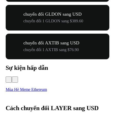
chuyển đổi GLDON sang USD
chuyển đổi 1 GLDON sang $389.60
chuyển đổi AXTIB sang USD
chuyển đổi 1 AXTIB sang $76.90
Sự kiện hấp dẫn
Mùa Hè Meme Ethereum
Lễ
Cách chuyển đổi LAYER sang USD