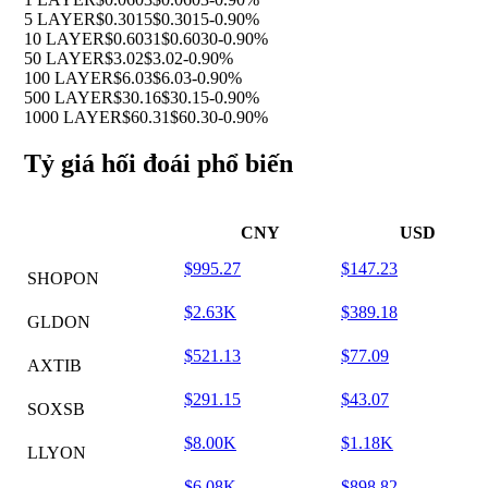
5 LAYER
$0.3015
$0.3015
-0.90%
10 LAYER
$0.6031
$0.6030
-0.90%
50 LAYER
$3.02
$3.02
-0.90%
100 LAYER
$6.03
$6.03
-0.90%
500 LAYER
$30.16
$30.15
-0.90%
1000 LAYER
$60.31
$60.30
-0.90%
Tỷ giá hối đoái phổ biến
CNY
USD
$995.27
$147.23
SHOPON
$2.63K
$389.18
GLDON
$521.13
$77.09
AXTIB
$291.15
$43.07
SOXSB
$8.00K
$1.18K
LLYON
$6.08K
$898.82