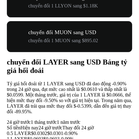
chuyển đổi 1 LLYON sang $1.18K
chuyển đổi MUON sang USD
chuyển đổi 1 MUON sang $895.02
chuyển đổi LAYER sang USD Bảng tỷ
giá hối đoái
Tỷ giá hối đoái từ 1 LAYER sang USD đã dao động
-0.90%
trong 24 giờ qua, đạt mức cao nhất là $0.0610 và thấp nhất là
$0.0599. Một tháng trước, giá trị của 1 LAYER là $0.0666, thể
hiện mức thay đổi
-9.50%
so với giá trị hiện tại. Trong năm qua,
LAYER đã trải qua mức thay đổi $-0.5399, dẫn đến giá trị thay
đổi
-89.95%
.
24 giờ trước
1 tháng trước
1 năm trước
Số tiền
Hiện nay
24 giờ trước
Thay đổi 24 giờ
0.5 LAYER
$0.0302
$0.0301
-0.90%
1 LAYER
$0.0603
$0.0603
-0.90%