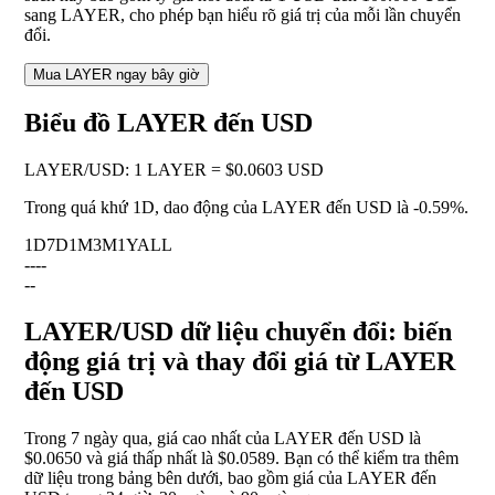
sang LAYER, cho phép bạn hiểu rõ giá trị của mỗi lần chuyển
đổi.
Mua LAYER ngay bây giờ
Biểu đồ LAYER đến USD
LAYER
/
USD
:
1 LAYER = $0.0603 USD
Trong quá khứ 1D, dao động của LAYER đến USD là
-0.59%
.
1D
7D
1M
3M
1Y
ALL
--
--
--
LAYER/USD dữ liệu chuyển đổi: biến
động giá trị và thay đổi giá từ LAYER
đến USD
Trong 7 ngày qua, giá cao nhất của LAYER đến USD là
$0.0650 và giá thấp nhất là $0.0589. Bạn có thể kiểm tra thêm
dữ liệu trong bảng bên dưới, bao gồm giá của LAYER đến