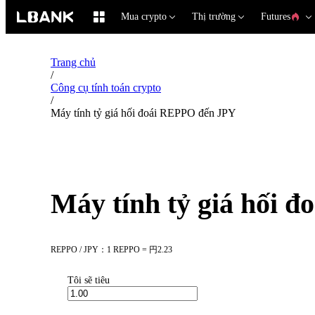
Mua crypto
Thị trường
Futures
Trang chủ
/
Công cụ tính toán crypto
/
Máy tính tỷ giá hối đoái REPPO đến JPY
Máy tính tỷ giá hối 
REPPO / JPY：1 REPPO = 円2.23
Tôi sẽ tiêu