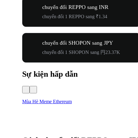
chuyển đổi REPPO sang INR
chuyển đổi 1 REPPO sang ₹1.34
chuyển đổi SHOPON sang JPY
chuyển đổi 1 SHOPON sang 円23.37K
Sự kiện hấp dẫn
Mùa Hè Meme Ethereum