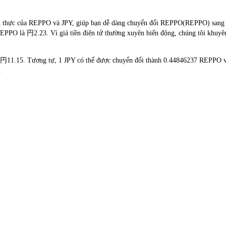
an thực của REPPO và JPY, giúp bạn dễ dàng chuyển đổi REPPO(REPPO) sang J
 REPPO là 円2.23. Vì giá tiền điện tử thường xuyên biến động, chúng tôi khuyên
n 円11.15. Tương tự, 1 JPY có thể được chuyển đổi thành 0.44846237 REPPO 
.