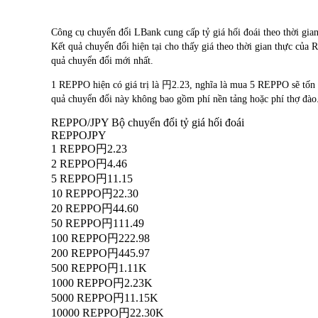
Công cụ chuyển đổi LBank cung cấp tỷ giá hối đoái theo thời gi
Kết quả chuyển đổi hiện tại cho thấy giá theo thời gian thực của
quả chuyển đổi mới nhất.
1 REPPO hiện có giá trị là 円2.23, nghĩa là mua 5 REPPO sẽ tố
quả chuyển đổi này không bao gồm phí nền tảng hoặc phí thợ đào
REPPO/JPY Bộ chuyển đổi tỷ giá hối đoái
REPPO
JPY
1 REPPO
円2.23
2 REPPO
円4.46
5 REPPO
円11.15
10 REPPO
円22.30
20 REPPO
円44.60
50 REPPO
円111.49
100 REPPO
円222.98
200 REPPO
円445.97
500 REPPO
円1.11K
1000 REPPO
円2.23K
5000 REPPO
円11.15K
10000 REPPO
円22.30K