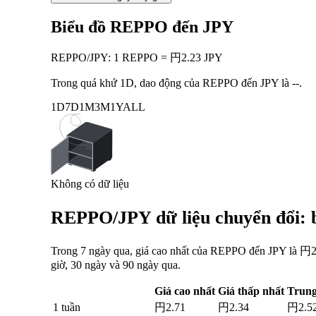
Biểu đồ REPPO đến JPY
REPPO
/
JPY
:
1 REPPO = 円2.23 JPY
Trong quá khứ 1D, dao động của REPPO đến JPY là
--
.
1D
7D
1M
3M
1Y
ALL
Không có dữ liệu
REPPO/JPY dữ liệu chuyển đổi: b
Trong 7 ngày qua, giá cao nhất của REPPO đến JPY là 円2.
giờ, 30 ngày và 90 ngày qua.
Giá cao nhất
Giá thấp nhất
Trung
1 tuần
円2.71
円2.34
円2.5