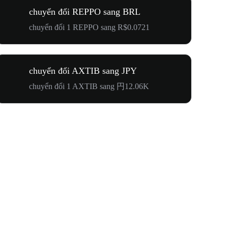
chuyển đổi REPPO sang BRL
chuyển đổi 1 REPPO sang R$0.0721
chuyển đổi AXTIB sang JPY
chuyển đổi 1 AXTIB sang 円12.06K
Lễ Hội N