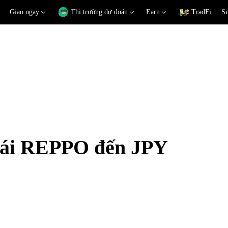
Giao ngay
Thị trường dự đoán
Earn
TradFi
Sự
đoái REPPO đến JPY