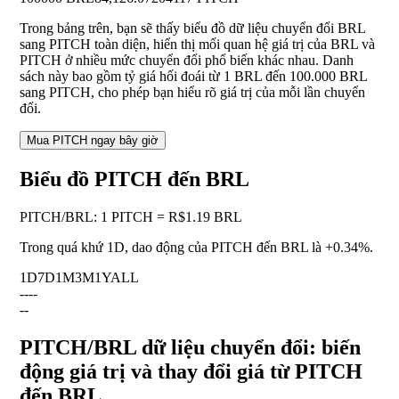
Trong bảng trên, bạn sẽ thấy biểu đồ dữ liệu chuyển đổi BRL
sang PITCH toàn diện, hiển thị mối quan hệ giá trị của BRL và
PITCH ở nhiều mức chuyển đổi phổ biến khác nhau. Danh
sách này bao gồm tỷ giá hối đoái từ 1 BRL đến 100.000 BRL
sang PITCH, cho phép bạn hiểu rõ giá trị của mỗi lần chuyển
đổi.
Mua PITCH ngay bây giờ
Biểu đồ PITCH đến BRL
PITCH
/
BRL
:
1 PITCH = R$1.19 BRL
Trong quá khứ 1D, dao động của PITCH đến BRL là
+0.34%
.
1D
7D
1M
3M
1Y
ALL
--
--
--
PITCH/BRL dữ liệu chuyển đổi: biến
động giá trị và thay đổi giá từ PITCH
đến BRL