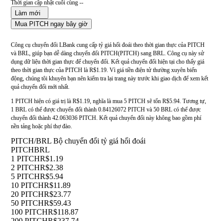
Thời gian cập nhật cuối cùng --
Làm mới
Mua PITCH ngay bây giờ
Công cụ chuyển đổi LBank cung cấp tỷ giá hối đoái theo thời gian thực của PITCH
và BRL, giúp bạn dễ dàng chuyển đổi PITCH(PITCH) sang BRL. Công cụ này sử
dụng dữ liệu thời gian thực để chuyển đổi. Kết quả chuyển đổi hiện tại cho thấy giá
theo thời gian thực của PITCH là R$1.19. Vì giá tiền điện tử thường xuyên biến
động, chúng tôi khuyên bạn nên kiểm tra lại trang này trước khi giao dịch để xem kết
quả chuyển đổi mới nhất.
1 PITCH hiện có giá trị là R$1.19, nghĩa là mua 5 PITCH sẽ tốn R$5.94. Tương tự,
1 BRL có thể được chuyển đổi thành 0.84126072 PITCH và 50 BRL có thể được
chuyển đổi thành 42.063036 PITCH. Kết quả chuyển đổi này không bao gồm phí
nền tảng hoặc phí thợ đào.
PITCH/BRL Bộ chuyển đổi tỷ giá hối đoái
PITCH
BRL
1 PITCH
R$1.19
2 PITCH
R$2.38
5 PITCH
R$5.94
10 PITCH
R$11.89
20 PITCH
R$23.77
50 PITCH
R$59.43
100 PITCH
R$118.87
200 PITCH
R$237.74