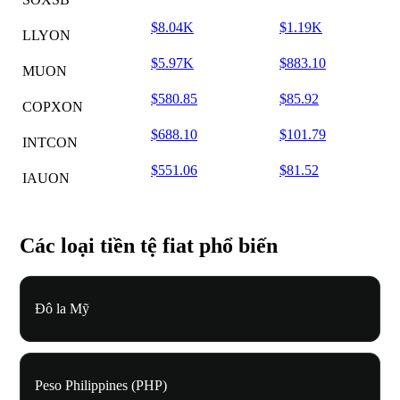
$8.04K
$1.19K
LLYON
$5.97K
$883.10
MUON
$580.85
$85.92
COPXON
$688.10
$101.79
INTCON
$551.06
$81.52
IAUON
Các loại tiền tệ fiat phổ biến
Đô la Mỹ
Peso Philippines (PHP)