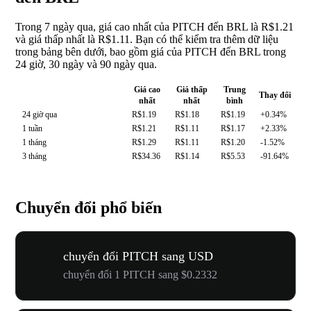
Trong 7 ngày qua, giá cao nhất của PITCH đến BRL là R$1.21
và giá thấp nhất là R$1.11. Bạn có thể kiểm tra thêm dữ liệu
trong bảng bên dưới, bao gồm giá của PITCH đến BRL trong
24 giờ, 30 ngày và 90 ngày qua.
Giá cao
Giá thấp
Trung
Thay đổi
nhất
nhất
bình
24 giờ qua
R$1.19
R$1.18
R$1.19
+0.34%
1 tuần
R$1.21
R$1.11
R$1.17
+2.33%
1 tháng
R$1.29
R$1.11
R$1.20
-1.52%
3 tháng
R$34.36
R$1.14
R$5.53
-91.64%
Chuyển đổi phổ biến
chuyển đổi PITCH sang USD
chuyển đổi 1 PITCH sang $0.2332