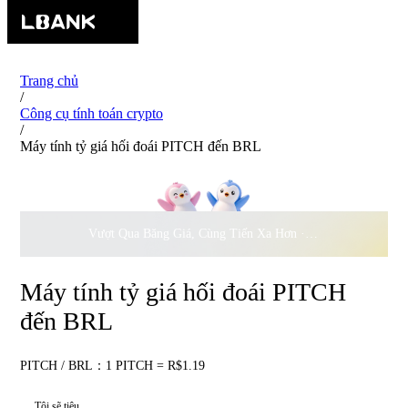
Trang chủ
/
Công cụ tính toán crypto
/
Máy tính tỷ giá hối đoái PITCH đến BRL
Vượt Qua Băng Giá, Cùng Tiến Xa Hơn ·
500.000
USD Đồng 
Máy tính tỷ giá hối đoái PITCH
đến BRL
PITCH / BRL：1 PITCH = R$1.19
Tôi sẽ tiêu