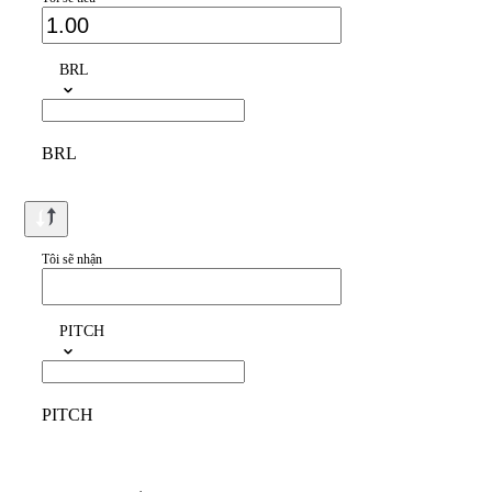
BRL
BRL
Tôi sẽ nhận
PITCH
PITCH