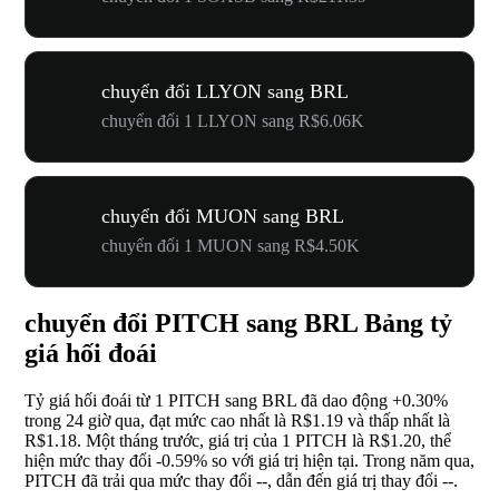
chuyển đổi LLYON sang BRL
chuyển đổi 1 LLYON sang R$6.06K
chuyển đổi MUON sang BRL
chuyển đổi 1 MUON sang R$4.50K
chuyển đổi PITCH sang BRL Bảng tỷ
giá hối đoái
Tỷ giá hối đoái từ 1 PITCH sang BRL đã dao động
+0.30%
trong 24 giờ qua, đạt mức cao nhất là R$1.19 và thấp nhất là
R$1.18. Một tháng trước, giá trị của 1 PITCH là R$1.20, thể
hiện mức thay đổi
-0.59%
so với giá trị hiện tại. Trong năm qua,
PITCH đã trải qua mức thay đổi
--
, dẫn đến giá trị thay đổi
--
.