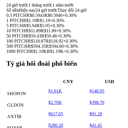
24 giờ trước
1 tháng trước
1 năm trước
Số tiền
Hiện nay
24 giờ trước
Thay đổi 24 giờ
0.5 PITCH
R$0.5943
R$0.5946
+0.30%
1 PITCH
R$1.19
R$1.19
+0.30%
5 PITCH
R$5.94
R$5.95
+0.30%
10 PITCH
R$11.89
R$11.89
+0.30%
50 PITCH
R$59.43
R$59.46
+0.30%
100 PITCH
R$118.87
R$118.92
+0.30%
500 PITCH
R$594.35
R$594.60
+0.30%
1000 PITCH
R$1.19K
R$1.19K
+0.30%
Tỷ giá hối đoái phổ biến
CNY
USD
$1.01K
$148.95
SHOPON
$2.70K
$398.70
GLDON
$617.05
$91.28
AXTIB
$280.20
$41.45
SOXSB