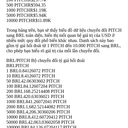
500 PITCH
R$594.35
1000 PITCH
R$1.19K
5000 PITCH
R$5.94K
10000 PITCH
R$11.89K
Trong bảng trên, bạn sẽ thấy biểu đồ dữ liệu chuyển đổi PITCH
sang BRL toàn diện, hiển thị mối quan hệ giá trị của USD ở
nhiều mức quy đổi phổ biến khác nhau. Danh sách này bao
gồm tỷ giá hối đoái từ 1 PITCH đến 10.000 PITCH sang BRL,
cho phép bạn hiểu rõ giá trị của mỗi lần chuyển đổi.
BRL/PITCH Bộ chuyển đổi tỷ giá hối đoái
BRL
PITCH
1 BRL
0.84126072 PITCH
10 BRL
8.4126072 PITCH
50 BRL
42.06303602 PITCH
100 BRL
84.12607204 PITCH
200 BRL
168.25214408 PITCH
500 BRL
420.63036021 PITCH
1000 BRL
841.26072041 PITCH
2000 BRL
1,682.52144082 PITCH
5000 BRL
4,206.30360206 PITCH
10000 BRL
8,412.60720412 PITCH
50000 BRL
42,063.03602058 PITCH
100000 BRL
84,126.07204117 PITCH