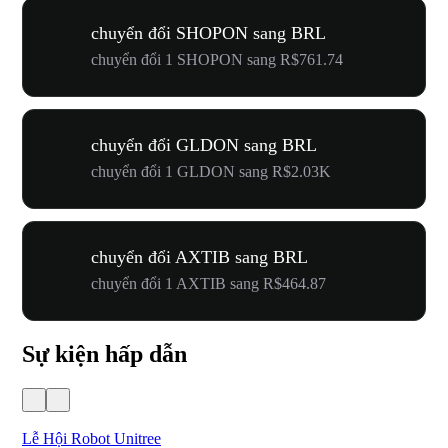
chuyển đổi SHOPON sang BRL
chuyển đổi 1 SHOPON sang R$761.74
chuyển đổi GLDON sang BRL
chuyển đổi 1 GLDON sang R$2.03K
chuyển đổi AXTIB sang BRL
chuyển đổi 1 AXTIB sang R$464.87
Sự kiện hấp dẫn
Lễ Hội Robot Unitree
Hư