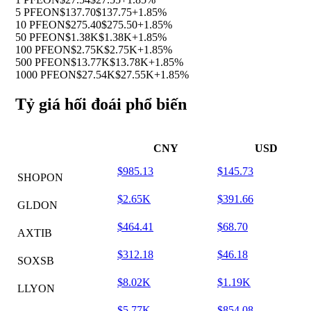
5 PFEON
$137.70
$137.75
+1.85%
10 PFEON
$275.40
$275.50
+1.85%
50 PFEON
$1.38K
$1.38K
+1.85%
100 PFEON
$2.75K
$2.75K
+1.85%
500 PFEON
$13.77K
$13.78K
+1.85%
1000 PFEON
$27.54K
$27.55K
+1.85%
Tỷ giá hối đoái phổ biến
CNY
USD
$985.13
$145.73
SHOPON
$2.65K
$391.66
GLDON
$464.41
$68.70
AXTIB
$312.18
$46.18
SOXSB
$8.02K
$1.19K
LLYON
$5.77K
$854.08