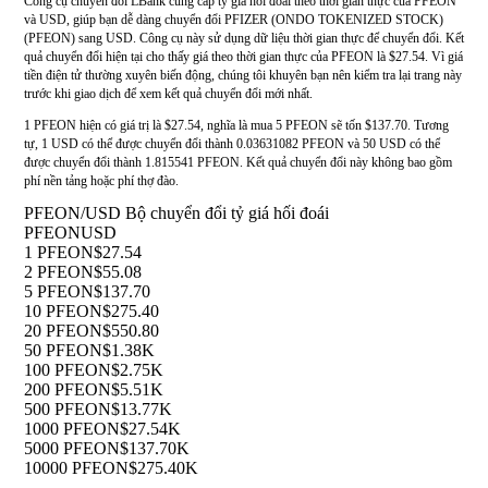
Công cụ chuyển đổi LBank cung cấp tỷ giá hối đoái theo thời gian thực của PFEON
và USD, giúp bạn dễ dàng chuyển đổi PFIZER (ONDO TOKENIZED STOCK)
(PFEON) sang USD. Công cụ này sử dụng dữ liệu thời gian thực để chuyển đổi. Kết
quả chuyển đổi hiện tại cho thấy giá theo thời gian thực của PFEON là $27.54. Vì giá
tiền điện tử thường xuyên biến động, chúng tôi khuyên bạn nên kiểm tra lại trang này
trước khi giao dịch để xem kết quả chuyển đổi mới nhất.
1 PFEON hiện có giá trị là $27.54, nghĩa là mua 5 PFEON sẽ tốn $137.70. Tương
tự, 1 USD có thể được chuyển đổi thành 0.03631082 PFEON và 50 USD có thể
được chuyển đổi thành 1.815541 PFEON. Kết quả chuyển đổi này không bao gồm
phí nền tảng hoặc phí thợ đào.
PFEON/USD Bộ chuyển đổi tỷ giá hối đoái
PFEON
USD
1 PFEON
$27.54
2 PFEON
$55.08
5 PFEON
$137.70
10 PFEON
$275.40
20 PFEON
$550.80
50 PFEON
$1.38K
100 PFEON
$2.75K
200 PFEON
$5.51K
500 PFEON
$13.77K
1000 PFEON
$27.54K
5000 PFEON
$137.70K
10000 PFEON
$275.40K