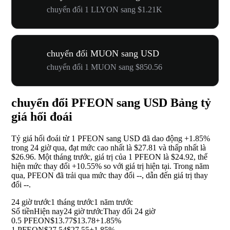
chuyển đổi 1 LLYON sang $1.21K
chuyển đổi MUON sang USD
chuyển đổi 1 MUON sang $850.56
chuyển đổi PFEON sang USD Bảng tỷ
giá hối đoái
Tỷ giá hối đoái từ 1 PFEON sang USD đã dao động
+1.85%
trong 24 giờ qua, đạt mức cao nhất là $27.81 và thấp nhất là
$26.96. Một tháng trước, giá trị của 1 PFEON là $24.92, thể
hiện mức thay đổi
+10.55%
so với giá trị hiện tại. Trong năm
qua, PFEON đã trải qua mức thay đổi
--
, dẫn đến giá trị thay
đổi
--
.
24 giờ trước
1 tháng trước
1 năm trước
Số tiền
Hiện nay
24 giờ trước
Thay đổi 24 giờ
0.5 PFEON
$13.77
$13.78
+1.85%
1 PFEON
$27.54
$27.55
+1.85%