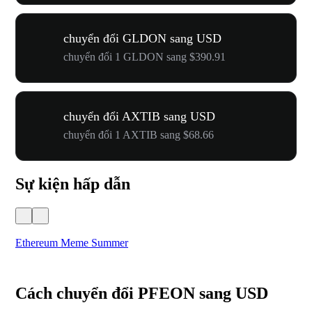
chuyển đổi GLDON sang USD
chuyển đổi 1 GLDON sang $390.91
chuyển đổi AXTIB sang USD
chuyển đổi 1 AXTIB sang $68.66
Sự kiện hấp dẫn
Ethereum Meme Summer
WO
Cách chuyển đổi PFEON sang USD