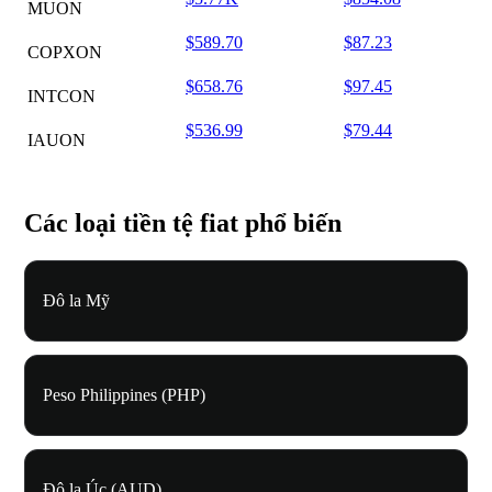
MUON
$589.70
$87.23
COPXON
$658.76
$97.45
INTCON
$536.99
$79.44
IAUON
Các loại tiền tệ fiat phổ biến
Đô la Mỹ
Peso Philippines (PHP)
Đô la Úc (AUD)