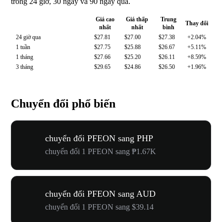
trong 24 giờ, 30 ngày và 90 ngày qua.
Giá cao
Giá thấp
Trung
Thay đổi
nhất
nhất
bình
24 giờ qua
$27.81
$27.00
$27.38
+2.04%
1 tuần
$27.75
$25.88
$26.67
+5.11%
1 tháng
$27.66
$25.20
$26.11
+8.59%
3 tháng
$29.65
$24.86
$26.50
+1.96%
Chuyển đổi phổ biến
chuyển đổi PFEON sang PHP
chuyển đổi 1 PFEON sang ₱1.67K
chuyển đổi PFEON sang AUD
chuyển đổi 1 PFEON sang $39.14