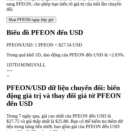
sang PFEON, cho phép bạn hiểu rõ giá trị của mỗi lần chuyển
đổi.
Mua PFEON ngay bây giờ
Biểu đồ PFEON đến USD
PFEON
/
USD
:
1 PFEON = $27.54 USD
Trong quá khứ 1D, dao động của PFEON đến USD là
+2.03%
.
1D
7D
1M
3M
1Y
ALL
--
--
--
PFEON/USD dữ liệu chuyển đổi: biến
động giá trị và thay đổi giá từ PFEON
đến USD
Trong 7 ngày qua, giá cao nhất của PFEON đến USD là
$27.75 và giá thấp nhất là $25.88. Bạn có thể kiểm tra thêm dữ
liệu trong bảng bên dưới, bao gồm giá của PFEON đến USD