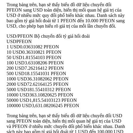
Trong bảng trên, bạn sẽ thấy biểu đồ dữ liệu chuyển đổi
PFEON sang USD toàn diện, hiển thị mối quan hệ giá trị của
USD ở nhiều mức quy đổi phổ biến khác nhau. Danh sách này
bao gồm tỷ giá hối đoái từ 1 PFEON đến 10.000 PFEON sang
USD, cho phép bạn hiểu rõ giá trị của mỗi lần chuyển đổi.
USD/PFEON Bộ chuyển đổi tỷ giá hối đoái
USD
PFEON
1 USD
0.03631082 PFEON
10 USD
0.36310821 PFEON
50 USD
1.81554103 PFEON
100 USD
3.63108206 PFEON
200 USD
7.26216412 PFEON
500 USD
18.15541031 PFEON
1000 USD
36.31082062 PFEON
2000 USD
72.62164125 PFEON
5000 USD
181.55410312 PFEON
10000 USD
363.10820625 PFEON
50000 USD
1,815.54103123 PFEON
100000 USD
3,631.08206245 PFEON
Trong bảng trên, bạn sẽ thấy biểu đồ dữ liệu chuyển đổi USD
sang PFEON toàn diện, hiển thị mối quan hệ giá trị của USD
và PFEON ở nhiều mức chuyển đổi phổ biến khác nhau. Danh
sách này bao gồm tỷ giá hối đoái từ 1 USD đến 100.000 USD