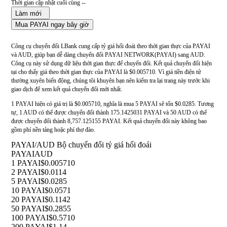
Thời gian cập nhật cuối cùng --
Làm mới
Mua PAYAI ngay bây giờ
Công cụ chuyển đổi LBank cung cấp tỷ giá hối đoái theo thời gian thực của PAYAI
và AUD, giúp bạn dễ dàng chuyển đổi PAYAI NETWORK(PAYAI) sang AUD.
Công cụ này sử dụng dữ liệu thời gian thực để chuyển đổi. Kết quả chuyển đổi hiện
tại cho thấy giá theo thời gian thực của PAYAI là $0.005710. Vì giá tiền điện tử
thường xuyên biến động, chúng tôi khuyên bạn nên kiểm tra lại trang này trước khi
giao dịch để xem kết quả chuyển đổi mới nhất.
1 PAYAI hiện có giá trị là $0.005710, nghĩa là mua 5 PAYAI sẽ tốn $0.0285. Tương
tự, 1 AUD có thể được chuyển đổi thành 175.1425031 PAYAI và 50 AUD có thể
được chuyển đổi thành 8,757.125155 PAYAI. Kết quả chuyển đổi này không bao
gồm phí nền tảng hoặc phí thợ đào.
PAYAI/AUD Bộ chuyển đổi tỷ giá hối đoái
PAYAI
AUD
1 PAYAI
$0.005710
2 PAYAI
$0.0114
5 PAYAI
$0.0285
10 PAYAI
$0.0571
20 PAYAI
$0.1142
50 PAYAI
$0.2855
100 PAYAI
$0.5710
200 PAYAI
$1.14