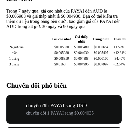
Trong 7 ngày qua, giá cao nhất của PAYAI đến AUD là
$0.005988 và giá thấp nhất là $0.004930. Bạn có thể kiểm tra
thêm dữ liệu trong bảng bên dưới, bao gồm giá của PAYAI đến
AUD trong 24 giờ, 30 ngày và 90 ngày qua.
Giá thấp
Giá cao nhất
Trung bình
Thay đổi
nhất
24 giờ qua
$0.005830
$0.005489
$0.005654
+1.59%
1 tuần
$0.005988
$0.004930
$0.005407
+12.81%
1 tháng
$0.008859
$0.004888
$0.006166
-34.40%
3 tháng
$0.0160
$0.004995
$0.007997
-52.54%
Chuyển đổi phổ biến
chuyển đổi PAYAI sang USD
chuyển đổi 1 PAYAI sang $0.004035