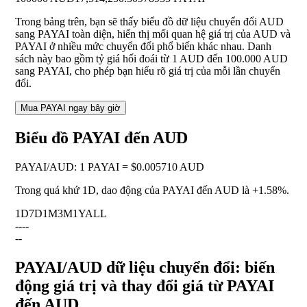
Trong bảng trên, bạn sẽ thấy biểu đồ dữ liệu chuyển đổi AUD
sang PAYAI toàn diện, hiển thị mối quan hệ giá trị của AUD và
PAYAI ở nhiều mức chuyển đổi phổ biến khác nhau. Danh
sách này bao gồm tỷ giá hối đoái từ 1 AUD đến 100.000 AUD
sang PAYAI, cho phép bạn hiểu rõ giá trị của mỗi lần chuyển
đổi.
Mua PAYAI ngay bây giờ
Biểu đồ PAYAI đến AUD
PAYAI
/
AUD
:
1 PAYAI = $0.005710 AUD
Trong quá khứ 1D, dao động của PAYAI đến AUD là
+1.58%
.
1D
7D
1M
3M
1Y
ALL
--
--
--
PAYAI/AUD dữ liệu chuyển đổi: biến
động giá trị và thay đổi giá từ PAYAI
đến AUD