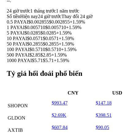
--
.
24 giờ trước
1 tháng trước
1 năm trước
Số tiền
Hiện nay
24 giờ trước
Thay đổi 24 giờ
0.5 PAYAI
$0.002855
$0.002855
+1.59%
1 PAYAI
$0.005710
$0.005710
+1.59%
5 PAYAI
$0.0285
$0.0285
+1.59%
10 PAYAI
$0.0571
$0.0571
+1.59%
50 PAYAI
$0.2855
$0.2855
+1.59%
100 PAYAI
$0.5710
$0.5710
+1.59%
500 PAYAI
$2.85
$2.85
+1.59%
1000 PAYAI
$5.71
$5.71
+1.59%
Tỷ giá hối đoái phổ biến
CNY
USD
$993.47
$147.18
SHOPON
$2.69K
$398.51
GLDON
$607.84
$90.05
AXTIB