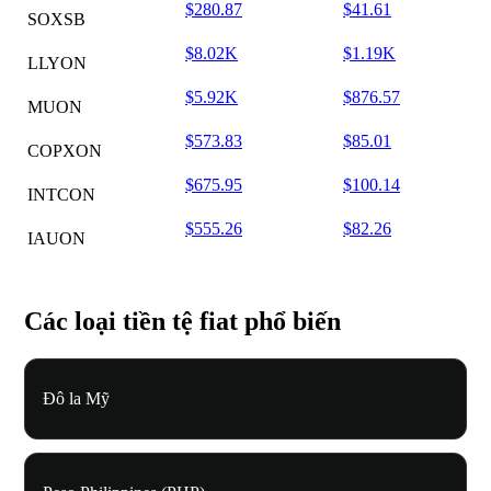
$280.87
$41.61
SOXSB
$8.02K
$1.19K
LLYON
$5.92K
$876.57
MUON
$573.83
$85.01
COPXON
$675.95
$100.14
INTCON
$555.26
$82.26
IAUON
Các loại tiền tệ fiat phổ biến
Đô la Mỹ