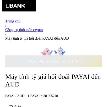
Trang chủ
/
Công cụ tính toán crypto
/
Máy tính tỷ giá hối đoái PAYAI đến AUD
Vượt Qua Băng Giá, Cùng Tiến Xa Hơn ·
500.000
USD Đồng 
Máy tính tỷ giá hối đoái PAYAI đến
AUD
PAYAI / AUD：1 PAYAI = $0.005710
Tôi sẽ tiêu