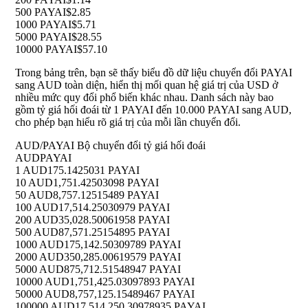
500 PAYAI
$2.85
1000 PAYAI
$5.71
5000 PAYAI
$28.55
10000 PAYAI
$57.10
Trong bảng trên, bạn sẽ thấy biểu đồ dữ liệu chuyển đổi PAYAI
sang AUD toàn diện, hiển thị mối quan hệ giá trị của USD ở
nhiều mức quy đổi phổ biến khác nhau. Danh sách này bao
gồm tỷ giá hối đoái từ 1 PAYAI đến 10.000 PAYAI sang AUD,
cho phép bạn hiểu rõ giá trị của mỗi lần chuyển đổi.
AUD/PAYAI Bộ chuyển đổi tỷ giá hối đoái
AUD
PAYAI
1 AUD
175.1425031 PAYAI
10 AUD
1,751.42503098 PAYAI
50 AUD
8,757.12515489 PAYAI
100 AUD
17,514.25030979 PAYAI
200 AUD
35,028.50061958 PAYAI
500 AUD
87,571.25154895 PAYAI
1000 AUD
175,142.50309789 PAYAI
2000 AUD
350,285.00619579 PAYAI
5000 AUD
875,712.51548947 PAYAI
10000 AUD
1,751,425.03097893 PAYAI
50000 AUD
8,757,125.15489467 PAYAI
100000 AUD
17,514,250.30978935 PAYAI