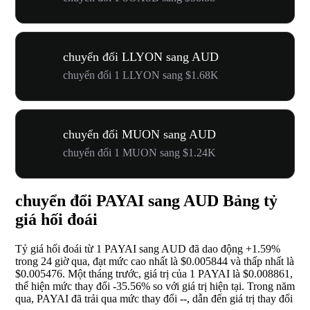
chuyển đổi LLYON sang AUD
chuyển đổi 1 LLYON sang $1.68K
chuyển đổi MUON sang AUD
chuyển đổi 1 MUON sang $1.24K
chuyển đổi PAYAI sang AUD Bảng tỷ
giá hối đoái
Tỷ giá hối đoái từ 1 PAYAI sang AUD đã dao động
+1.59%
trong 24 giờ qua, đạt mức cao nhất là $0.005844 và thấp nhất là
$0.005476. Một tháng trước, giá trị của 1 PAYAI là $0.008861,
thể hiện mức thay đổi
-35.56%
so với giá trị hiện tại. Trong năm
qua, PAYAI đã trải qua mức thay đổi
--
, dẫn đến giá trị thay đổi