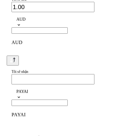
AUD
AUD
Tôi sẽ nhận
PAYAI
PAYAI