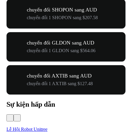
chuyển đổi SHOPON sang AUD
chuyển đổi 1 SHOPON sang $207.58
chuyển đổi GLDON sang AUD
chuyển đổi 1 GLDON sang $564.06
chuyển đổi AXTIB sang AUD
chuyển đổi 1 AXTIB sang $127.48
Sự kiện hấp dẫn
Lễ Hội Robot Unitree
Hư