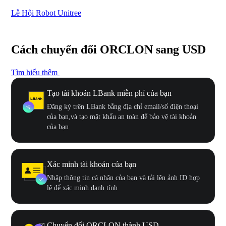
Lễ Hội Robot Unitree
Hư
Cách chuyển đổi ORCLON sang USD
Tìm hiểu thêm
Tạo tài khoản LBank miễn phí của bạn
Đăng ký trên LBank bằng địa chỉ email/số điện thoại
của bạn,và tạo mật khẩu an toàn để bảo vệ tài khoản
của bạn
Xác minh tài khoản của bạn
Nhập thông tin cá nhân của bạn và tải lên ảnh ID hợp
lệ để xác minh danh tính
Chuyển đổi ORCLON thành USD