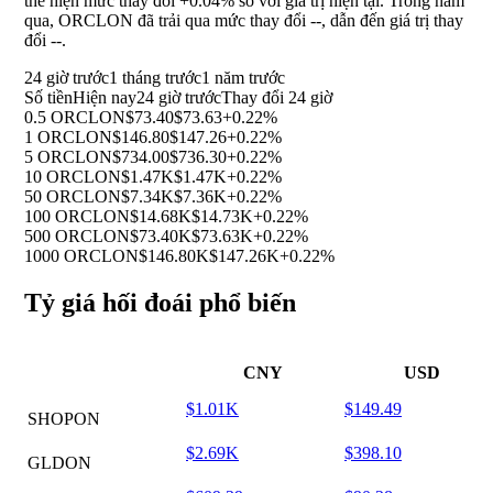
thể hiện mức thay đổi
+0.04%
so với giá trị hiện tại. Trong năm
qua, ORCLON đã trải qua mức thay đổi
--
, dẫn đến giá trị thay
đổi
--
.
24 giờ trước
1 tháng trước
1 năm trước
Số tiền
Hiện nay
24 giờ trước
Thay đổi 24 giờ
0.5 ORCLON
$73.40
$73.63
+0.22%
1 ORCLON
$146.80
$147.26
+0.22%
5 ORCLON
$734.00
$736.30
+0.22%
10 ORCLON
$1.47K
$1.47K
+0.22%
50 ORCLON
$7.34K
$7.36K
+0.22%
100 ORCLON
$14.68K
$14.73K
+0.22%
500 ORCLON
$73.40K
$73.63K
+0.22%
1000 ORCLON
$146.80K
$147.26K
+0.22%
Tỷ giá hối đoái phổ biến
CNY
USD
$1.01K
$149.49
SHOPON
$2.69K
$398.10
GLDON