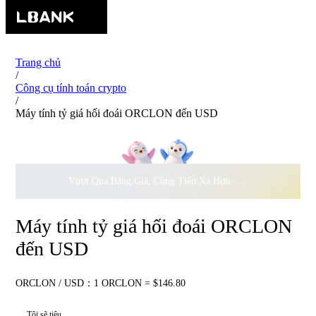
Trang chủ
/
Công cụ tính toán crypto
/
Máy tính tỷ giá hối đoái ORCLON đến USD
Vượt Qua Băng Giá, Cùng Tiến Xa Hơn ·
500.000
USD Đồng 
Máy tính tỷ giá hối đoái ORCLON
đến USD
ORCLON / USD：1 ORCLON = $146.80
Tôi sẽ tiêu