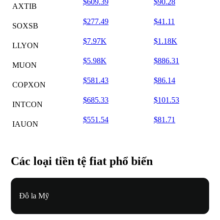
$609.39
$90.28
AXTIB
$277.49
$41.11
SOXSB
$7.97K
$1.18K
LLYON
$5.98K
$886.31
MUON
$581.43
$86.14
COPXON
$685.33
$101.53
INTCON
$551.54
$81.71
IAUON
Các loại tiền tệ fiat phổ biến
Đô la Mỹ