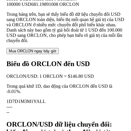
100000 USD
681.19891008 ORCLON
Trong bảng trên, bạn sẽ thấy biểu đồ dữ liệu chuyển đổi USD
sang ORCLON toàn diện, hiển thị mối quan hệ giá trị của USD
và ORCLON ở nhiều mức chuyển đổi phổ biến khác nhau.
Danh sách này bao gồm tỷ giá hối đoái từ 1 USD đến 100.000
USD sang ORCLON, cho phép bạn hiểu rõ giá trị của mỗi lần
chuyển đổi.
Mua ORCLON ngay bây giờ
Biểu đồ ORCLON đến USD
ORCLON
/
USD
:
1 ORCLON = $146.80 USD
Trong quá khứ 1D, dao động của ORCLON đến USD là
-0.01%
.
1D
7D
1M
3M
1Y
ALL
--
--
--
ORCLON/USD dữ liệu chuyển đổi: