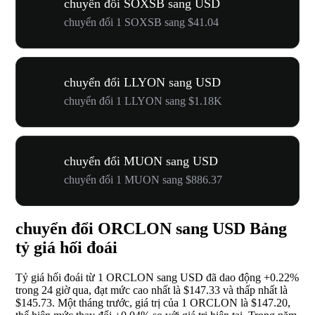
chuyển đổi SOXSB sang USD
chuyển đổi 1 SOXSB sang $41.04
chuyển đổi LLYON sang USD
chuyển đổi 1 LLYON sang $1.18K
chuyển đổi MUON sang USD
chuyển đổi 1 MUON sang $886.37
chuyển đổi ORCLON sang USD Bảng
tỷ giá hối đoái
Tỷ giá hối đoái từ 1 ORCLON sang USD đã dao động
+0.22%
trong 24 giờ qua, đạt mức cao nhất là $147.33 và thấp nhất là
$145.73. Một tháng trước, giá trị của 1 ORCLON là $147.20,