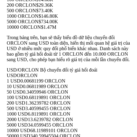
200 ORCLON
$29.36K
500 ORCLON
$73.40K
1000 ORCLON
$146.80K
5000 ORCLON
$734.00K
10000 ORCLON
$1.47M
Trong bảng trên, bạn sẽ thấy biểu đồ dữ liệu chuyển đổi
ORCLON sang USD toàn diện, hiển thị mối quan hệ giá trị của
USD ở nhiều mức quy đổi phổ biến khác nhau. Danh sách này
bao gồm tỷ giá hối đoái từ 1 ORCLON đến 10.000 ORCLON
sang USD, cho phép bạn hiểu rõ giá trị của mỗi lần chuyển đổi.
USD/ORCLON Bộ chuyển đổi tỷ giá hối đoái
USD
ORCLON
1 USD
0.00681199 ORCLON
10 USD
0.06811989 ORCLON
50 USD
0.34059946 ORCLON
100 USD
0.68119891 ORCLON
200 USD
1.36239782 ORCLON
500 USD
3.40599455 ORCLON
1000 USD
6.8119891 ORCLON
2000 USD
13.6239782 ORCLON
5000 USD
34.0599455 ORCLON
10000 USD
68.11989101 ORCLON
50000 USD
340.59945504 ORCLON