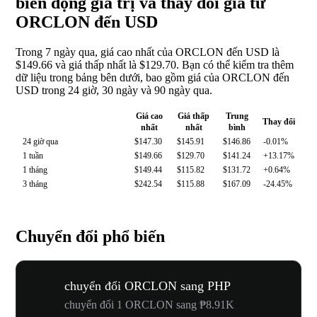
biến động giá trị và thay đổi giá từ
ORCLON đến USD
Trong 7 ngày qua, giá cao nhất của ORCLON đến USD là
$149.66 và giá thấp nhất là $129.70. Bạn có thể kiểm tra thêm
dữ liệu trong bảng bên dưới, bao gồm giá của ORCLON đến
USD trong 24 giờ, 30 ngày và 90 ngày qua.
Giá cao
Giá thấp
Trung
Thay đổi
nhất
nhất
bình
24 giờ qua
$147.30
$145.91
$146.86
-0.01%
1 tuần
$149.66
$129.70
$141.24
+13.17%
1 tháng
$149.44
$115.82
$131.72
+0.64%
3 tháng
$242.54
$115.88
$167.09
-24.45%
Chuyển đổi phổ biến
chuyển đổi ORCLON sang PHP
chuyển đổi 1 ORCLON sang ₱8.91K