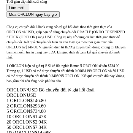
Thời gian cập nhật cuối cùng --
Làm mới
Mua ORCLON ngay bây giờ
Công cụ chuyển đổi LBank cung cấp tỷ giá hối đoái theo thời gian thực của
ORCLON và USD, giúp bạn dễ dàng chuyển đổi ORACLE (ONDO TOKENIZED
STOCK)(ORCLON) sang USD. Công cụ này sử dụng dữ liệu thời gian thực để
chuyển đổi. Kết quả chuyển đổi hiện tại cho thấy giá theo thời gian thực của
ORCLON là $146.80. Vì giá tiền điện tử thường xuyên biến động, chúng tôi khuyên
bạn nên kiểm tra lại trang này trước khi giao dịch để xem kết quả chuyển đổi mới
nhất.
1 ORCLON hiện có giá trị là $146.80, nghĩa là mua 5 ORCLON sẽ tốn $734.00.
Tương tự, 1 USD có thể được chuyển đổi thành 0.00681199 ORCLON và 50 USD
có thể được chuyển đổi thành 0.3405995 ORCLON. Kết quả chuyển đổi này không
bao gồm phí nền tảng hoặc phí thợ đào.
ORCLON/USD Bộ chuyển đổi tỷ giá hối đoái
ORCLON
USD
1 ORCLON
$146.80
2 ORCLON
$293.60
5 ORCLON
$734.00
10 ORCLON
$1.47K
20 ORCLON
$2.94K
50 ORCLON
$7.34K
100 ORCLON
$14.68K