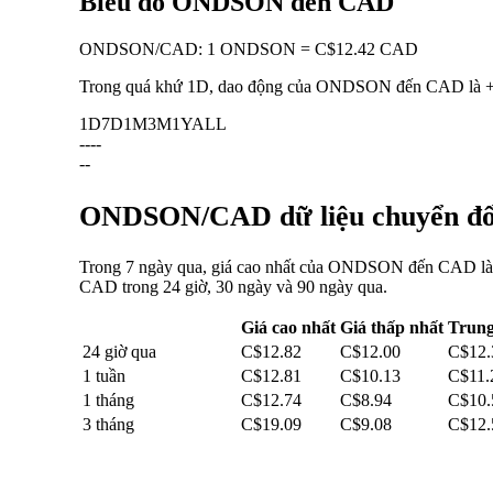
Biểu đồ ONDSON đến CAD
ONDSON
/
CAD
:
1 ONDSON = C$12.42 CAD
Trong quá khứ 1D, dao động của ONDSON đến CAD là
1D
7D
1M
3M
1Y
ALL
--
--
--
ONDSON/CAD dữ liệu chuyển đổi:
Trong 7 ngày qua, giá cao nhất của ONDSON đến CAD là C
CAD trong 24 giờ, 30 ngày và 90 ngày qua.
Giá cao nhất
Giá thấp nhất
Trung
24 giờ qua
C$12.82
C$12.00
C$12.
1 tuần
C$12.81
C$10.13
C$11.
1 tháng
C$12.74
C$8.94
C$10.
3 tháng
C$19.09
C$9.08
C$12.