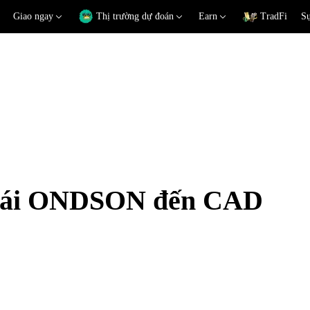
Giao ngay
Thị trường dự đoán
Earn
TradFi
Sự
 đoái ONDSON đến CAD