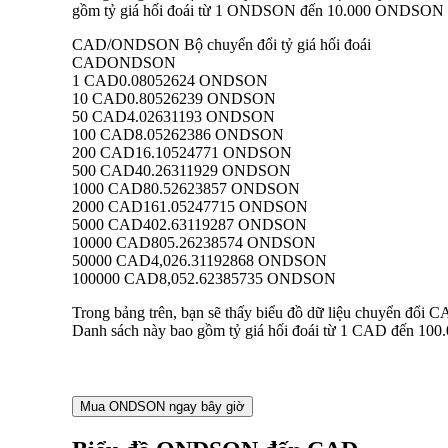
gồm tỷ giá hối đoái từ 1 ONDSON đến 10.000 ONDSON san
CAD/ONDSON Bộ chuyển đổi tỷ giá hối đoái
CAD
ONDSON
1 CAD
0.08052624 ONDSON
10 CAD
0.80526239 ONDSON
50 CAD
4.02631193 ONDSON
100 CAD
8.05262386 ONDSON
200 CAD
16.10524771 ONDSON
500 CAD
40.26311929 ONDSON
1000 CAD
80.52623857 ONDSON
2000 CAD
161.05247715 ONDSON
5000 CAD
402.63119287 ONDSON
10000 CAD
805.26238574 ONDSON
50000 CAD
4,026.31192868 ONDSON
100000 CAD
8,052.62385735 ONDSON
Trong bảng trên, bạn sẽ thấy biểu đồ dữ liệu chuyển đổ
Danh sách này bao gồm tỷ giá hối đoái từ 1 CAD đến 100
Mua ONDSON ngay bây giờ