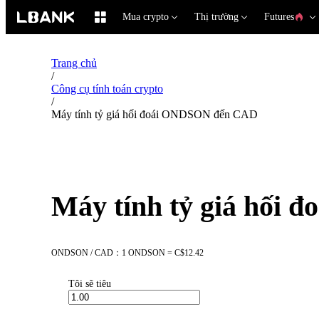
Mua crypto
Thị trường
Futures
Trang chủ
/
Công cụ tính toán crypto
/
Máy tính tỷ giá hối đoái ONDSON đến CAD
Máy tính tỷ giá hối
ONDSON / CAD：1 ONDSON = C$12.42
Tôi sẽ tiêu