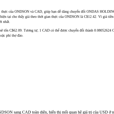
hời gian thực của ONDSON và CAD, giúp bạn dễ dàng chuyển đổi ONDAS 
i hiện tại cho thấy giá theo thời gian thực của ONDSON là C$12.42. Vì giá tiề
ới nhất.
sẽ tốn C$62.09. Tương tự, 1 CAD có thể được chuyển đổi thành 0.08052624
ặc phí thợ đào.
 ONDSON sang CAD toàn diện, hiển thị mối quan hệ giá trị của USD ở 