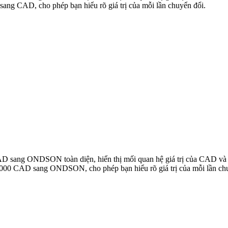
g CAD, cho phép bạn hiểu rõ giá trị của mỗi lần chuyển đổi.
i CAD sang ONDSON toàn diện, hiển thị mối quan hệ giá trị của CAD
.000 CAD sang ONDSON, cho phép bạn hiểu rõ giá trị của mỗi lần ch