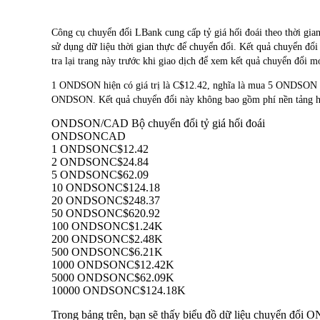
Công cụ chuyển đổi LBank cung cấp tỷ giá hối đoái theo t
sử dụng dữ liệu thời gian thực để chuyển đổi. Kết quả chuyển đổ
tra lại trang này trước khi giao dịch để xem kết quả chuyển đổi m
1 ONDSON hiện có giá trị là C$12.42, nghĩa là mua 5 ONDSON 
ONDSON. Kết quả chuyển đổi này không bao gồm phí nền tảng ho
ONDSON/CAD Bộ chuyển đổi tỷ giá hối đoái
ONDSON
CAD
1 ONDSON
C$12.42
2 ONDSON
C$24.84
5 ONDSON
C$62.09
10 ONDSON
C$124.18
20 ONDSON
C$248.37
50 ONDSON
C$620.92
100 ONDSON
C$1.24K
200 ONDSON
C$2.48K
500 ONDSON
C$6.21K
1000 ONDSON
C$12.42K
5000 ONDSON
C$62.09K
10000 ONDSON
C$124.18K
Trong bảng trên, bạn sẽ thấy biểu đồ dữ liệu chuyển đổi