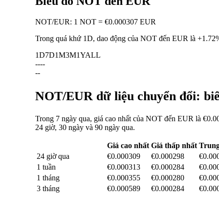
Biểu đồ NOT đến EUR
NOT
/
EUR
:
1 NOT = €0.000307 EUR
Trong quá khứ 1D, dao động của NOT đến EUR là
+1.72
1D
7D
1M
3M
1Y
ALL
--
--
--
NOT/EUR dữ liệu chuyển đổi: biế
Trong 7 ngày qua, giá cao nhất của NOT đến EUR là €0.00
24 giờ, 30 ngày và 90 ngày qua.
Giá cao nhất
Giá thấp nhất
Trung
24 giờ qua
€0.000309
€0.000298
€0.00
1 tuần
€0.000313
€0.000284
€0.00
1 tháng
€0.000355
€0.000280
€0.00
3 tháng
€0.000589
€0.000284
€0.00