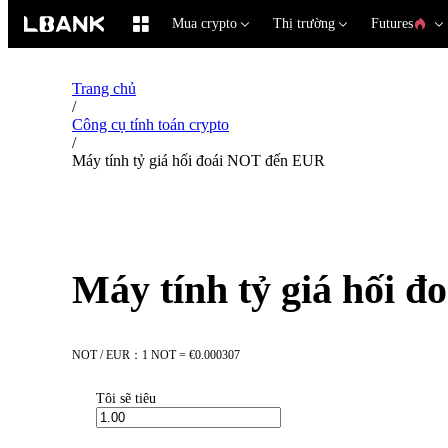
Mua crypto
Thị trường
Futures
Trang chủ
/
Công cụ tính toán crypto
/
Máy tính tỷ giá hối đoái NOT đến EUR
Máy tính tỷ giá hối 
NOT / EUR：1 NOT = €0.000307
Tôi sẽ tiêu