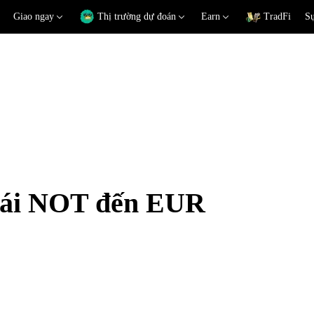
Giao ngay
Thị trường dự đoán
Earn
TradFi
Sự
đoái NOT đến EUR