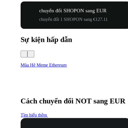
chuyển đổi SHOPON sang EUR
chuyển đổi 1 SHOPON sang €127.11
Sự kiện hấp dẫn
Mùa Hè Meme Ethereum
Cách chuyển đổi NOT sang EUR
Tìm hiểu thêm