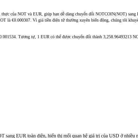
ian thực của NOT và EUR, giúp bạn dễ dàng chuyển đổi NOTCOIN(NOT) sang EU
 NOT là €0.000307. Vì giá tiền điện tử thường xuyên biến động, chúng tôi khuyê
 €0.001534. Tương tự, 1 EUR có thể được chuyển đổi thành 3,258.96493213 N
NOT sang EUR toàn diện, hiển thị mối quan hệ giá trị của USD ở nhiề