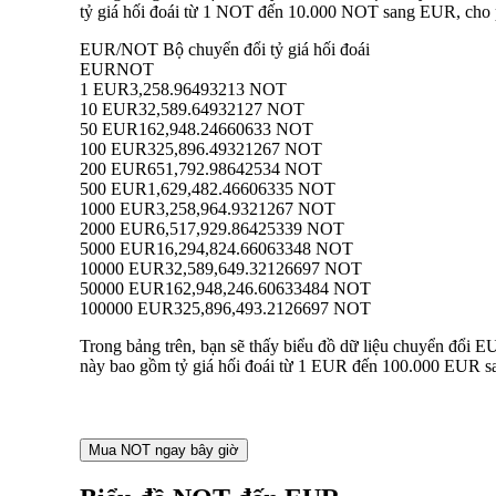
tỷ giá hối đoái từ 1 NOT đến 10.000 NOT sang EUR, cho ph
EUR/NOT Bộ chuyển đổi tỷ giá hối đoái
EUR
NOT
1 EUR
3,258.96493213 NOT
10 EUR
32,589.64932127 NOT
50 EUR
162,948.24660633 NOT
100 EUR
325,896.49321267 NOT
200 EUR
651,792.98642534 NOT
500 EUR
1,629,482.46606335 NOT
1000 EUR
3,258,964.9321267 NOT
2000 EUR
6,517,929.86425339 NOT
5000 EUR
16,294,824.66063348 NOT
10000 EUR
32,589,649.32126697 NOT
50000 EUR
162,948,246.60633484 NOT
100000 EUR
325,896,493.2126697 NOT
Trong bảng trên, bạn sẽ thấy biểu đồ dữ liệu chuyển đổi 
này bao gồm tỷ giá hối đoái từ 1 EUR đến 100.000 EUR san
Mua NOT ngay bây giờ