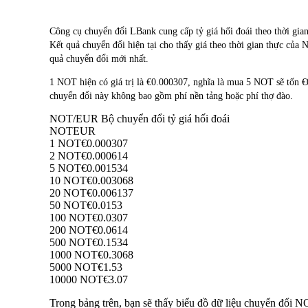
Công cụ chuyển đổi LBank cung cấp tỷ giá hối đoái theo thời g
Kết quả chuyển đổi hiện tại cho thấy giá theo thời gian thực của
quả chuyển đổi mới nhất.
1 NOT hiện có giá trị là €0.000307, nghĩa là mua 5 NOT sẽ tốn
chuyển đổi này không bao gồm phí nền tảng hoặc phí thợ đào.
NOT/EUR Bộ chuyển đổi tỷ giá hối đoái
NOT
EUR
1 NOT
€0.000307
2 NOT
€0.000614
5 NOT
€0.001534
10 NOT
€0.003068
20 NOT
€0.006137
50 NOT
€0.0153
100 NOT
€0.0307
200 NOT
€0.0614
500 NOT
€0.1534
1000 NOT
€0.3068
5000 NOT
€1.53
10000 NOT
€3.07
Trong bảng trên, bạn sẽ thấy biểu đồ dữ liệu chuyển đổi 