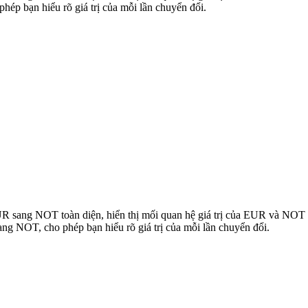
ép bạn hiểu rõ giá trị của mỗi lần chuyển đổi.
EUR sang NOT toàn diện, hiển thị mối quan hệ giá trị của EUR và NO
g NOT, cho phép bạn hiểu rõ giá trị của mỗi lần chuyển đổi.