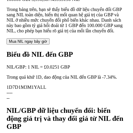
Trong bảng trên, bạn sẽ thấy biểu đồ dữ liệu chuyển đổi GBP
sang NIL toàn diện, hiển thị mối quan hệ giá trị của GBP và
NIL ở nhiều mức chuyển đổi phổ biến khác nhau. Danh sách
này bao gồm tỷ giá hối đoái từ 1 GBP đến 100.000 GBP sang
NIL, cho phép bạn hiểu rõ giá trị của mỗi lần chuyển đổi.
Mua NIL ngay bây giờ
Biểu đồ NIL đến GBP
NIL
/
GBP
:
1 NIL = £0.0251 GBP
Trong quá khứ 1D, dao động của NIL đến GBP là
-7.34%
.
1D
7D
1M
3M
1Y
ALL
--
--
--
NIL/GBP dữ liệu chuyển đổi: biến
động giá trị và thay đổi giá từ NIL đến
GBP