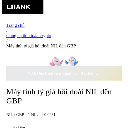
Trang chủ
/
Công cụ tính toán crypto
/
Máy tính tỷ giá hối đoái NIL đến GBP
Vượt Qua Băng Giá, Cùng Tiến Xa Hơn ·
500.000
USD Đồng 
Máy tính tỷ giá hối đoái NIL đến
GBP
NIL / GBP：1 NIL = £0.0251
Tôi sẽ tiêu