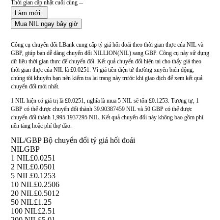
Thời gian cập nhật cuối cùng --
Làm mới
Mua NIL ngay bây giờ
Công cụ chuyển đổi LBank cung cấp tỷ giá hối đoái theo thời gian thực của NIL và
GBP, giúp bạn dễ dàng chuyển đổi NILLION(NIL) sang GBP. Công cụ này sử dụng
dữ liệu thời gian thực để chuyển đổi. Kết quả chuyển đổi hiện tại cho thấy giá theo
thời gian thực của NIL là £0.0251. Vì giá tiền điện tử thường xuyên biến động,
chúng tôi khuyên bạn nên kiểm tra lại trang này trước khi giao dịch để xem kết quả
chuyển đổi mới nhất.
1 NIL hiện có giá trị là £0.0251, nghĩa là mua 5 NIL sẽ tốn £0.1253. Tương tự, 1
GBP có thể được chuyển đổi thành 39.90387459 NIL và 50 GBP có thể được
chuyển đổi thành 1,995.1937295 NIL. Kết quả chuyển đổi này không bao gồm phí
nền tảng hoặc phí thợ đào.
NIL/GBP Bộ chuyển đổi tỷ giá hối đoái
NIL
GBP
1 NIL
£0.0251
2 NIL
£0.0501
5 NIL
£0.1253
10 NIL
£0.2506
20 NIL
£0.5012
50 NIL
£1.25
100 NIL
£2.51
200 NIL
£5.01