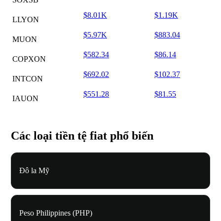
$8.01K
$1.19K
LLYON
$5.97K
$883.04
MUON
$582.34
$86.14
COPXON
$692.02
$102.37
INTCON
$551.28
$81.55
IAUON
Các loại tiền tệ fiat phổ biến
Đô la Mỹ
Peso Philippines (PHP)