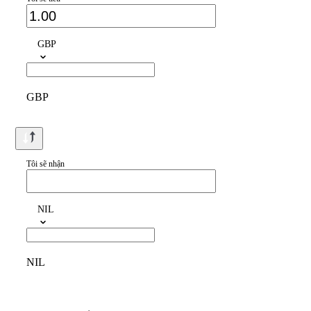
GBP
GBP
Tôi sẽ nhận
NIL
NIL