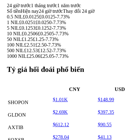
24 giờ trước
1 tháng trước
1 năm trước
Số tiền
Hiện nay
24 giờ trước
Thay đổi 24 giờ
0.5 NIL
£0.0125
£0.0125
-7.73%
1 NIL
£0.0251
£0.0250
-7.73%
5 NIL
£0.1253
£0.1252
-7.73%
10 NIL
£0.2506
£0.2505
-7.73%
50 NIL
£1.25
£1.25
-7.73%
100 NIL
£2.51
£2.50
-7.73%
500 NIL
£12.53
£12.52
-7.73%
1000 NIL
£25.06
£25.05
-7.73%
Tỷ giá hối đoái phổ biến
CNY
USD
$1.01K
$148.99
SHOPON
$2.69K
$397.35
GLDON
$612.12
$90.55
AXTIB
$278.04
$41.13
SOXSB