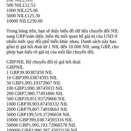
500 NIL
£12.53
1000 NIL
£25.06
5000 NIL
£125.30
10000 NIL
£250.60
Trong bảng trên, bạn sẽ thấy biểu đồ dữ liệu chuyển đổi NIL
sang GBP toàn diện, hiển thị mối quan hệ giá trị của USD ở
nhiều mức quy đổi phổ biến khác nhau. Danh sách này bao
gồm tỷ giá hối đoái từ 1 NIL đến 10.000 NIL sang GBP, cho
phép bạn hiểu rõ giá trị của mỗi lần chuyển đổi.
GBP/NIL Bộ chuyển đổi tỷ giá hối đoái
GBP
NIL
1 GBP
39.90387459 NIL
10 GBP
399.03874593 NIL
50 GBP
1,995.19372967 NIL
100 GBP
3,990.38745933 NIL
200 GBP
7,980.77491866 NIL
500 GBP
19,951.93729666 NIL
1000 GBP
39,903.87459332 NIL
2000 GBP
79,807.74918663 NIL
5000 GBP
199,519.37296658 NIL
10000 GBP
399,038.74593316 NIL
50000 GBP
1,995,193.72966578 NIL
100000 GBP
3,990,387.45933156 NIL