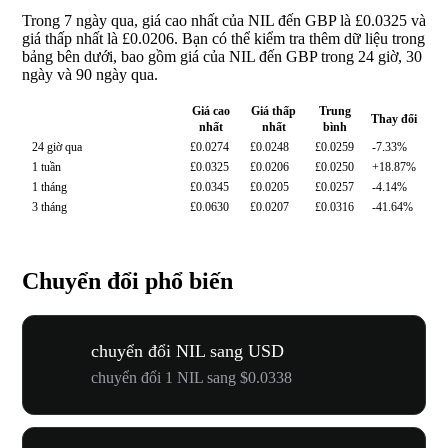
Trong 7 ngày qua, giá cao nhất của NIL đến GBP là £0.0325 và
giá thấp nhất là £0.0206. Bạn có thể kiểm tra thêm dữ liệu trong
bảng bên dưới, bao gồm giá của NIL đến GBP trong 24 giờ, 30
ngày và 90 ngày qua.
Giá cao
Giá thấp
Trung
Thay đổi
nhất
nhất
bình
24 giờ qua
£0.0274
£0.0248
£0.0259
-7.33%
1 tuần
£0.0325
£0.0206
£0.0250
+18.87%
1 tháng
£0.0345
£0.0205
£0.0257
-4.14%
3 tháng
£0.0630
£0.0207
£0.0316
-41.64%
Chuyển đổi phổ biến
chuyển đổi NIL sang USD
chuyển đổi 1 NIL sang $0.0338