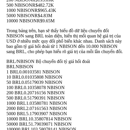
500 NBISON
R$482.72K
1000 NBISON
R$965.43K
5000 NBISON
R$4.83M
10000 NBISON
R$9.65M
Trong bảng trên, bạn sẽ thấy biểu đồ dữ liệu chuyển đổi
NBISON sang BRL toàn diện, hiển thị mối quan hệ giá trị của
USD ở nhiều mức quy đổi phổ biến khác nhau. Danh sách này
bao gồm tỷ giá hối đoái từ 1 NBISON đến 10.000 NBISON
sang BRL, cho phép bạn hiểu rõ giá trị của mỗi lần chuyển đổi.
BRL/NBISON Bộ chuyển đổi tỷ giá hối đoái
BRL
NBISON
1 BRL
0.00103581 NBISON
10 BRL
0.01035808 NBISON
50 BRL
0.05179039 NBISON
100 BRL
0.10358078 NBISON
200 BRL
0.20716156 NBISON
500 BRL
0.51790391 NBISON
1000 BRL
1.03580781 NBISON
2000 BRL
2.07161563 NBISON
5000 BRL
5.17903907 NBISON
10000 BRL
10.35807814 NBISON
50000 BRL
51.79039071 NBISON
100000 BRL
103.58078141 NBISON