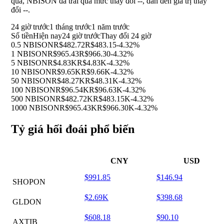
qua, NBISON đã trải qua mức thay đổi
--
, dẫn đến giá trị thay
đổi
--
.
24 giờ trước
1 tháng trước
1 năm trước
Số tiền
Hiện nay
24 giờ trước
Thay đổi 24 giờ
0.5 NBISON
R$482.72
R$483.15
-4.32%
1 NBISON
R$965.43
R$966.30
-4.32%
5 NBISON
R$4.83K
R$4.83K
-4.32%
10 NBISON
R$9.65K
R$9.66K
-4.32%
50 NBISON
R$48.27K
R$48.31K
-4.32%
100 NBISON
R$96.54K
R$96.63K
-4.32%
500 NBISON
R$482.72K
R$483.15K
-4.32%
1000 NBISON
R$965.43K
R$966.30K
-4.32%
Tỷ giá hối đoái phổ biến
CNY
USD
$991.85
$146.94
SHOPON
$2.69K
$398.68
GLDON
$608.18
$90.10
AXTIB