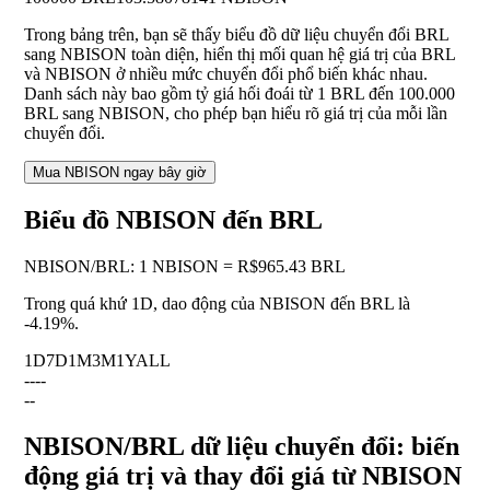
Trong bảng trên, bạn sẽ thấy biểu đồ dữ liệu chuyển đổi BRL
sang NBISON toàn diện, hiển thị mối quan hệ giá trị của BRL
và NBISON ở nhiều mức chuyển đổi phổ biến khác nhau.
Danh sách này bao gồm tỷ giá hối đoái từ 1 BRL đến 100.000
BRL sang NBISON, cho phép bạn hiểu rõ giá trị của mỗi lần
chuyển đổi.
Mua NBISON ngay bây giờ
Biểu đồ NBISON đến BRL
NBISON
/
BRL
:
1 NBISON = R$965.43 BRL
Trong quá khứ 1D, dao động của NBISON đến BRL là
-4.19%
.
1D
7D
1M
3M
1Y
ALL
--
--
--
NBISON/BRL dữ liệu chuyển đổi: biến
động giá trị và thay đổi giá từ NBISON