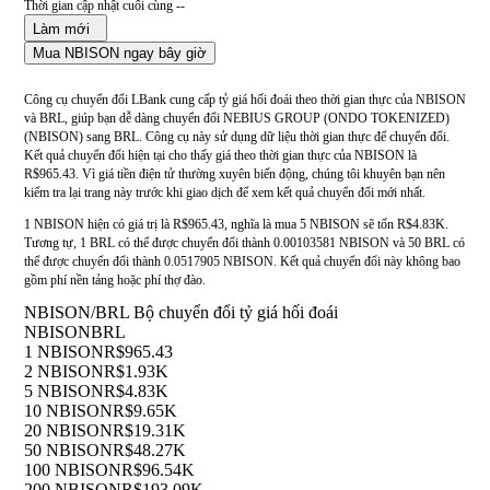
Thời gian cập nhật cuối cùng --
Làm mới
Mua NBISON ngay bây giờ
Công cụ chuyển đổi LBank cung cấp tỷ giá hối đoái theo thời gian thực của NBISON
và BRL, giúp bạn dễ dàng chuyển đổi NEBIUS GROUP (ONDO TOKENIZED)
(NBISON) sang BRL. Công cụ này sử dụng dữ liệu thời gian thực để chuyển đổi.
Kết quả chuyển đổi hiện tại cho thấy giá theo thời gian thực của NBISON là
R$965.43. Vì giá tiền điện tử thường xuyên biến động, chúng tôi khuyên bạn nên
kiểm tra lại trang này trước khi giao dịch để xem kết quả chuyển đổi mới nhất.
1 NBISON hiện có giá trị là R$965.43, nghĩa là mua 5 NBISON sẽ tốn R$4.83K.
Tương tự, 1 BRL có thể được chuyển đổi thành 0.00103581 NBISON và 50 BRL có
thể được chuyển đổi thành 0.0517905 NBISON. Kết quả chuyển đổi này không bao
gồm phí nền tảng hoặc phí thợ đào.
NBISON/BRL Bộ chuyển đổi tỷ giá hối đoái
NBISON
BRL
1 NBISON
R$965.43
2 NBISON
R$1.93K
5 NBISON
R$4.83K
10 NBISON
R$9.65K
20 NBISON
R$19.31K
50 NBISON
R$48.27K
100 NBISON
R$96.54K
200 NBISON
R$193.09K