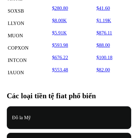
$280.80
$41.60
SOXSB
$8.00K
$1.19K
LLYON
$5.91K
$876.11
MUON
$593.98
$88.00
COPXON
$676.22
$100.18
INTCON
$553.48
$82.00
IAUON
Các loại tiền tệ fiat phổ biến
Đô la Mỹ