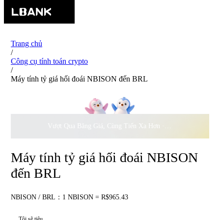
Trang chủ
/
Công cụ tính toán crypto
/
Máy tính tỷ giá hối đoái NBISON đến BRL
Vượt Qua Băng Giá, Cùng Tiến Xa Hơn ·
500.000
USD Đồng 
Máy tính tỷ giá hối đoái NBISON
đến BRL
NBISON / BRL：1 NBISON = R$965.43
Tôi sẽ tiêu