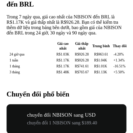
đến BRL
Trong 7 ngày qua, giá cao nhất của NBISON đến BRL là
R$1.17K và giá thấp nhất là R$926.28. Bạn có thể kiểm tra
thêm dữ liệu trong bảng bên dưới, bao gồm giá của NBISON
đến BRL trong 24 giờ, 30 ngày và 90 ngày qua.
Giá cao
Giá thấp
Trung bình
Thay đổi
nhất
nhất
24 giờ qua
R$1.03K
R$926.28
R$963.61
-4.20%
1 tuần
R$1.17K
R$926.28
R$1.04K
+1.34%
1 tháng
R$1.17K
R$741.61
R$1.01K
-16.51%
3 tháng
R$1.48K
R$765.67
R$1.13K
+5.50%
Chuyển đổi phổ biến
chuyển đổi NBISON sang USD
chuyển đổi 1 NBISON sang $189.40