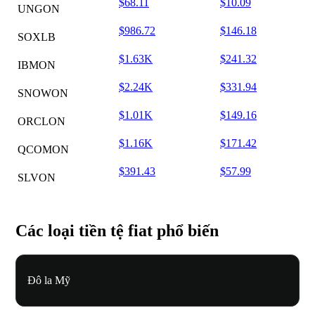
$68.11
$10.09
UNGON
$986.72
$146.18
SOXLB
$1.63K
$241.32
IBMON
$2.24K
$331.94
SNOWON
$1.01K
$149.16
ORCLON
$1.16K
$171.42
QCOMON
$391.43
$57.99
SLVON
Các loại tiền tệ fiat phổ biến
Đô la Mỹ