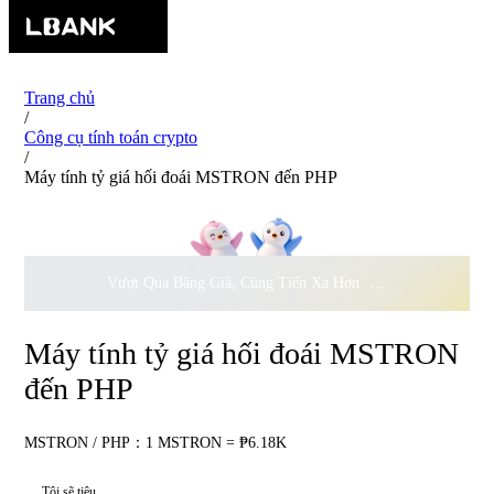
Trang chủ
/
Công cụ tính toán crypto
/
Máy tính tỷ giá hối đoái MSTRON đến PHP
Vượt Qua Băng Giá, Cùng Tiến Xa Hơn ·
500.000
USD Đồng 
Máy tính tỷ giá hối đoái MSTRON
đến PHP
MSTRON / PHP：1 MSTRON = ₱6.18K
Tôi sẽ tiêu