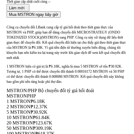
Thời gian cập nhật cuối cùng --
Làm mới
Mua MSTRON ngay bây giờ
Công cụ chuyển đổi LBank cung cấp tỷ giá hối đoái theo thời gian thực của
MSTRON và PHP, giúp bạn dễ dàng chuyển đổi MICROSTRATEGY (ONDO
TOKENIZED STOCK)(MSTRON) sang PHP. Công cụ này sử dụng dữ liệu thời
gian thực để chuyển đổi. Kết quả chuyển đổi hiện tại cho thấy giá theo thời gian thực
của MSTRON là ₱6.18K. Vì giá tiền điện tử thường xuyên biến động, chúng tôi
khuyên bạn nên kiểm tra lại trang này trước khi giao dịch để xem kết quả chuyển đổi
mới nhất.
1 MSTRON hiện có giá trị là ₱6.18K, nghĩa là mua 5 MSTRON sẽ tốn ₱30.92K.
Tương tự, 1 PHP có thể được chuyển đổi thành 0.00016172 MSTRON và 50 PHP
có thể được chuyển đổi thành 0.008086 MSTRON. Kết quả chuyển đổi này không
bao gồm phí nền tảng hoặc phí thợ đào.
MSTRON/PHP Bộ chuyển đổi tỷ giá hối đoái
MSTRON
PHP
1 MSTRON
₱6.18K
2 MSTRON
₱12.37K
5 MSTRON
₱30.92K
10 MSTRON
₱61.84K
20 MSTRON
₱123.67K
50 MSTRON
₱309.19K
100 MSTRON
₱618.37K