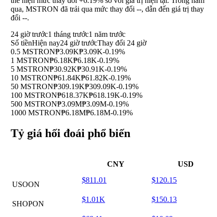
thể hiện mức thay đổi
+6.19%
so với giá trị hiện tại. Trong năm
qua, MSTRON đã trải qua mức thay đổi
--
, dẫn đến giá trị thay
đổi
--
.
24 giờ trước
1 tháng trước
1 năm trước
Số tiền
Hiện nay
24 giờ trước
Thay đổi 24 giờ
0.5 MSTRON
₱3.09K
₱3.09K
-0.19%
1 MSTRON
₱6.18K
₱6.18K
-0.19%
5 MSTRON
₱30.92K
₱30.91K
-0.19%
10 MSTRON
₱61.84K
₱61.82K
-0.19%
50 MSTRON
₱309.19K
₱309.09K
-0.19%
100 MSTRON
₱618.37K
₱618.19K
-0.19%
500 MSTRON
₱3.09M
₱3.09M
-0.19%
1000 MSTRON
₱6.18M
₱6.18M
-0.19%
Tỷ giá hối đoái phổ biến
CNY
USD
$811.01
$120.15
USOON
$1.01K
$150.13
SHOPON