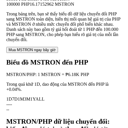
100000 PHP
16.17152962 MSTRON
Trong bảng trên, bạn sẽ thấy biểu đồ dữ liệu chuyển đổi PHP
sang MSTRON toàn diện, hiển thị mối quan hệ giá trị của PHP
và MSTRON ở nhiều mức chuyển đổi phổ biến khác nhau.
Danh sách này bao gồm tỷ giá hối đoái từ 1 PHP đến 100.000
PHP sang MSTRON, cho phép bạn hiểu rõ giá trị của mỗi lần
chuyển đổi.
Mua MSTRON ngay bây giờ
Biểu đồ MSTRON đến PHP
MSTRON
/
PHP
:
1 MSTRON = ₱6.18K PHP
Trong quá khứ 1D, dao động của MSTRON đến PHP là
+0.04%
.
1D
7D
1M
3M
1Y
ALL
--
--
--
MSTRON/PHP dữ liệu chuyển đổi: