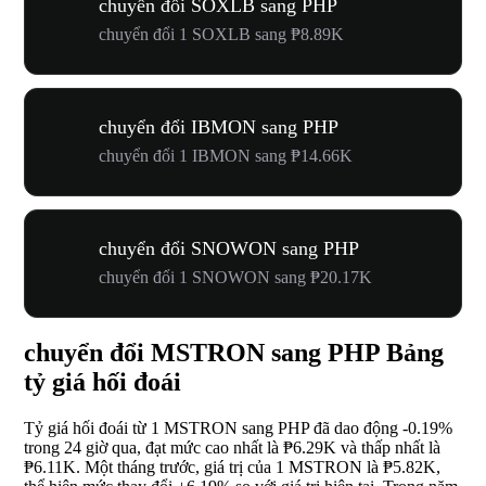
chuyển đổi SOXLB sang PHP
chuyển đổi 1 SOXLB sang ₱8.89K
chuyển đổi IBMON sang PHP
chuyển đổi 1 IBMON sang ₱14.66K
chuyển đổi SNOWON sang PHP
chuyển đổi 1 SNOWON sang ₱20.17K
chuyển đổi MSTRON sang PHP Bảng
tỷ giá hối đoái
Tỷ giá hối đoái từ 1 MSTRON sang PHP đã dao động
-0.19%
trong 24 giờ qua, đạt mức cao nhất là ₱6.29K và thấp nhất là
₱6.11K. Một tháng trước, giá trị của 1 MSTRON là ₱5.82K,