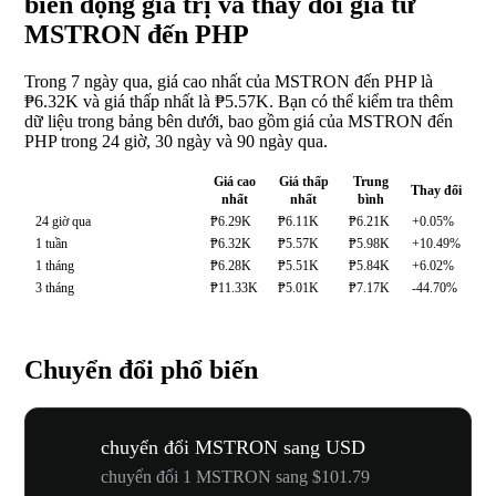
biến động giá trị và thay đổi giá từ
MSTRON đến PHP
Trong 7 ngày qua, giá cao nhất của MSTRON đến PHP là
₱6.32K và giá thấp nhất là ₱5.57K. Bạn có thể kiểm tra thêm
dữ liệu trong bảng bên dưới, bao gồm giá của MSTRON đến
PHP trong 24 giờ, 30 ngày và 90 ngày qua.
Giá cao
Giá thấp
Trung
Thay đổi
nhất
nhất
bình
24 giờ qua
₱6.29K
₱6.11K
₱6.21K
+0.05%
1 tuần
₱6.32K
₱5.57K
₱5.98K
+10.49%
1 tháng
₱6.28K
₱5.51K
₱5.84K
+6.02%
3 tháng
₱11.33K
₱5.01K
₱7.17K
-44.70%
Chuyển đổi phổ biến
chuyển đổi MSTRON sang USD
chuyển đổi 1 MSTRON sang $101.79