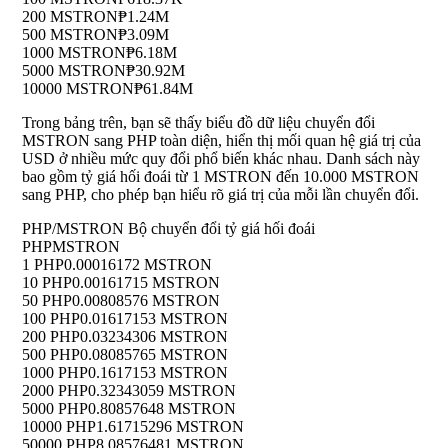
200 MSTRON
₱1.24M
500 MSTRON
₱3.09M
1000 MSTRON
₱6.18M
5000 MSTRON
₱30.92M
10000 MSTRON
₱61.84M
Trong bảng trên, bạn sẽ thấy biểu đồ dữ liệu chuyển đổi
MSTRON sang PHP toàn diện, hiển thị mối quan hệ giá trị của
USD ở nhiều mức quy đổi phổ biến khác nhau. Danh sách này
bao gồm tỷ giá hối đoái từ 1 MSTRON đến 10.000 MSTRON
sang PHP, cho phép bạn hiểu rõ giá trị của mỗi lần chuyển đổi.
PHP/MSTRON Bộ chuyển đổi tỷ giá hối đoái
PHP
MSTRON
1 PHP
0.00016172 MSTRON
10 PHP
0.00161715 MSTRON
50 PHP
0.00808576 MSTRON
100 PHP
0.01617153 MSTRON
200 PHP
0.03234306 MSTRON
500 PHP
0.08085765 MSTRON
1000 PHP
0.1617153 MSTRON
2000 PHP
0.32343059 MSTRON
5000 PHP
0.80857648 MSTRON
10000 PHP
1.61715296 MSTRON
50000 PHP
8.08576481 MSTRON