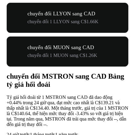
chuyển đổi LLYON sang CAD
chuyển đổi 1 LLYON sang C$1.66K
chuyển đổi MUON sang CAD
chuyển đổi 1 MUON sang C$1.26K
chuyển đổi MSTRON sang CAD Bảng
tỷ giá hối đoái
Tỷ giá hối đoái từ 1 MSTRON sang CAD đã dao động
+0.44%
trong 24 giờ qua, đạt mức cao nhất là C$139.21 và
thấp nhất là C$134.40. Một tháng trước, giá trị của 1 MSTRON
là C$140.64, thể hiện mức thay đổi
-3.43%
so với giá trị hiện
tại. Trong năm qua, MSTRON đã trải qua mức thay đổi
--
, dẫn
đến giá trị thay đổi
--
.
24 giờ trước
1 tháng trước
1 năm trước