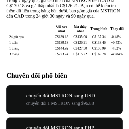
Trong 7 ngày qua, giá cao nhất của MSTRON đến CAD là
C$139.18 và giá thấp nhất là C$126.21. Bạn có thể kiểm tra
thêm dữ liệu trong bảng bên dưới, bao gồm giá của MSTRON
đến CAD trong 24 giờ, 30 ngày và 90 ngày qua.
Giá cao
Giá thấp
Trung bình
Thay đổi
nhất
nhất
24 giờ qua
C$139.18
C$135.00
C$137.34
-0.48%
1 tuần
C$139.18
C$126.21
C$133.46
+0.43%
1 tháng
C$144.92
C$127.30
C$133.99
-4.82%
3 tháng
C$273.74
C$115.72
C$169.78
-48.84%
Chuyển đổi phổ biến
chuyển đổi MSTRON sang USD
chuyển đổi 1 MSTRON sang $96.88
chuyển đổi MSTRON sang PHP