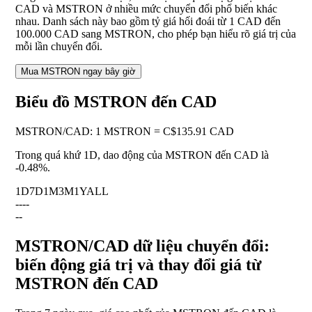
CAD và MSTRON ở nhiều mức chuyển đổi phổ biến khác
nhau. Danh sách này bao gồm tỷ giá hối đoái từ 1 CAD đến
100.000 CAD sang MSTRON, cho phép bạn hiểu rõ giá trị của
mỗi lần chuyển đổi.
Mua MSTRON ngay bây giờ
Biểu đồ MSTRON đến CAD
MSTRON
/
CAD
:
1 MSTRON = C$135.91 CAD
Trong quá khứ 1D, dao động của MSTRON đến CAD là
-0.48%
.
1D
7D
1M
3M
1Y
ALL
--
--
--
MSTRON/CAD dữ liệu chuyển đổi:
biến động giá trị và thay đổi giá từ
MSTRON đến CAD