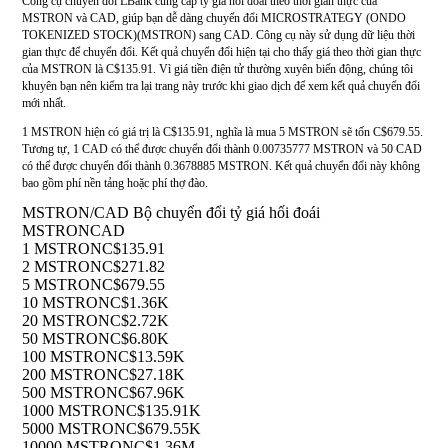
Công cụ chuyển đổi LBank cung cấp tỷ giá hối đoái theo thời gian thực của
MSTRON và CAD, giúp bạn dễ dàng chuyển đổi MICROSTRATEGY (ONDO
TOKENIZED STOCK)(MSTRON) sang CAD. Công cụ này sử dụng dữ liệu thời
gian thực để chuyển đổi. Kết quả chuyển đổi hiện tại cho thấy giá theo thời gian thực
của MSTRON là C$135.91. Vì giá tiền điện tử thường xuyên biến động, chúng tôi
khuyên bạn nên kiểm tra lại trang này trước khi giao dịch để xem kết quả chuyển đổi
mới nhất.
1 MSTRON hiện có giá trị là C$135.91, nghĩa là mua 5 MSTRON sẽ tốn C$679.55.
Tương tự, 1 CAD có thể được chuyển đổi thành 0.00735777 MSTRON và 50 CAD
có thể được chuyển đổi thành 0.3678885 MSTRON. Kết quả chuyển đổi này không
bao gồm phí nền tảng hoặc phí thợ đào.
MSTRON/CAD Bộ chuyển đổi tỷ giá hối đoái
MSTRON
CAD
1 MSTRON
C$135.91
2 MSTRON
C$271.82
5 MSTRON
C$679.55
10 MSTRON
C$1.36K
20 MSTRON
C$2.72K
50 MSTRON
C$6.80K
100 MSTRON
C$13.59K
200 MSTRON
C$27.18K
500 MSTRON
C$67.96K
1000 MSTRON
C$135.91K
5000 MSTRON
C$679.55K
10000 MSTRON
C$1.36M