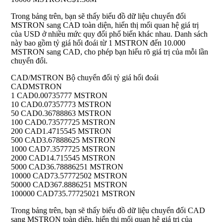
Trong bảng trên, bạn sẽ thấy biểu đồ dữ liệu chuyển đổi
MSTRON sang CAD toàn diện, hiển thị mối quan hệ giá trị
của USD ở nhiều mức quy đổi phổ biến khác nhau. Danh sách
này bao gồm tỷ giá hối đoái từ 1 MSTRON đến 10.000
MSTRON sang CAD, cho phép bạn hiểu rõ giá trị của mỗi lần
chuyển đổi.
CAD/MSTRON Bộ chuyển đổi tỷ giá hối đoái
CAD
MSTRON
1 CAD
0.00735777 MSTRON
10 CAD
0.07357773 MSTRON
50 CAD
0.36788863 MSTRON
100 CAD
0.73577725 MSTRON
200 CAD
1.4715545 MSTRON
500 CAD
3.67888625 MSTRON
1000 CAD
7.3577725 MSTRON
2000 CAD
14.715545 MSTRON
5000 CAD
36.78886251 MSTRON
10000 CAD
73.57772502 MSTRON
50000 CAD
367.8886251 MSTRON
100000 CAD
735.77725021 MSTRON
Trong bảng trên, bạn sẽ thấy biểu đồ dữ liệu chuyển đổi CAD
sang MSTRON toàn diện, hiển thị mối quan hệ giá trị của