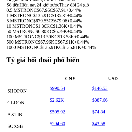
Số tiền
Hiện nay
24 giờ trước
Thay đổi 24 giờ
0.5 MSTRON
C$67.96
C$67.91
+0.44%
1 MSTRON
C$135.91
C$135.81
+0.44%
5 MSTRON
C$679.55
C$679.06
+0.44%
10 MSTRON
C$1.36K
C$1.36K
+0.44%
50 MSTRON
C$6.80K
C$6.79K
+0.44%
100 MSTRON
C$13.59K
C$13.58K
+0.44%
500 MSTRON
C$67.96K
C$67.91K
+0.44%
1000 MSTRON
C$135.91K
C$135.81K
+0.44%
Tỷ giá hối đoái phổ biến
CNY
USD
$990.54
$146.53
SHOPON
$2.62K
$387.66
GLDON
$505.92
$74.84
AXTIB
$294.60
$43.58
SOXSB