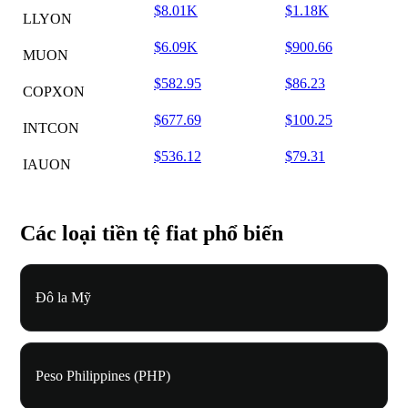
$8.01K
$1.18K
LLYON
$6.09K
$900.66
MUON
$582.95
$86.23
COPXON
$677.69
$100.25
INTCON
$536.12
$79.31
IAUON
Các loại tiền tệ fiat phổ biến
Đô la Mỹ
Peso Philippines (PHP)