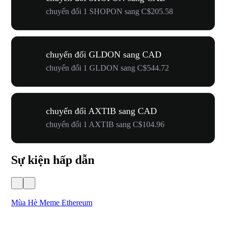
chuyển đổi 1 SHOPON sang C$205.58
chuyển đổi GLDON sang CAD
chuyển đổi 1 GLDON sang C$544.72
chuyển đổi AXTIB sang CAD
chuyển đổi 1 AXTIB sang C$104.96
Sự kiện hấp dẫn
Mùa Hè Meme Ethereum
Lễ