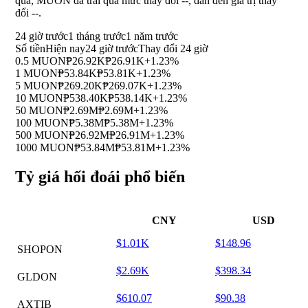
qua, MUON đã trải qua mức thay đổi
--
, dẫn đến giá trị thay
đổi
--
.
24 giờ trước
1 tháng trước
1 năm trước
Số tiền
Hiện nay
24 giờ trước
Thay đổi 24 giờ
0.5 MUON
₱26.92K
₱26.91K
+1.23%
1 MUON
₱53.84K
₱53.81K
+1.23%
5 MUON
₱269.20K
₱269.07K
+1.23%
10 MUON
₱538.40K
₱538.14K
+1.23%
50 MUON
₱2.69M
₱2.69M
+1.23%
100 MUON
₱5.38M
₱5.38M
+1.23%
500 MUON
₱26.92M
₱26.91M
+1.23%
1000 MUON
₱53.84M
₱53.81M
+1.23%
Tỷ giá hối đoái phổ biến
CNY
USD
$1.01K
$148.96
SHOPON
$2.69K
$398.34
GLDON
$610.07
$90.38
AXTIB