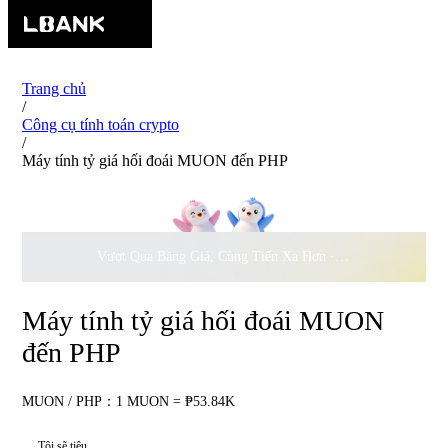
Trang chủ
/
Công cụ tính toán crypto
/
Máy tính tỷ giá hối đoái MUON đến PHP
Vượt Qua Băng Giá, Cùng Tiến Xa Hơn ·
500.000
USD Đồng 
Máy tính tỷ giá hối đoái MUON
đến PHP
MUON / PHP：1 MUON = ₱53.84K
Tôi sẽ tiêu