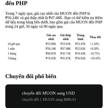
đến PHP
Trong 7 ngày qua, giá cao nhất của MUON đến PHP là
₱56.24K và giá thấp nhất là ₱47.48K. Bạn có thể kiểm tra thêm
dữ liệu trong bảng bên dưới, bao gồm giá của MUON đến PHP
trong 24 giờ, 30 ngày và 90 ngày qua.
Giá cao
Giá thấp
Trung
Thay đổi
nhất
nhất
bình
24 giờ qua
₱53.90K
₱53.01K
₱53.47K
+1.34%
1 tuần
₱56.24K
₱47.48K
₱52.62K
+8.28%
1 tháng
₱60.87K
₱43.71K
₱54.43K
-10.73%
3 tháng
₱74.62K
₱41.87K
₱56.92K
+10.43%
Chuyển đổi phổ biến
chuyển đổi MUON sang USD
chuyển đổi 1 MUON sang $886.91