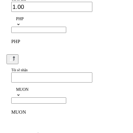
PHP
PHP
Tôi sẽ nhận
MUON
MUON