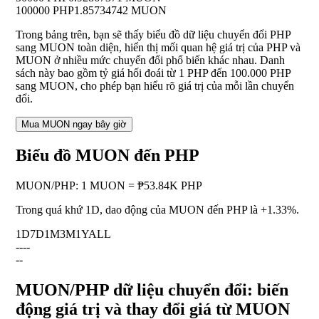
100000 PHP
1.85734742 MUON
Trong bảng trên, bạn sẽ thấy biểu đồ dữ liệu chuyển đổi PHP
sang MUON toàn diện, hiển thị mối quan hệ giá trị của PHP và
MUON ở nhiều mức chuyển đổi phổ biến khác nhau. Danh
sách này bao gồm tỷ giá hối đoái từ 1 PHP đến 100.000 PHP
sang MUON, cho phép bạn hiểu rõ giá trị của mỗi lần chuyển
đổi.
Mua MUON ngay bây giờ
Biểu đồ MUON đến PHP
MUON
/
PHP
:
1 MUON = ₱53.84K PHP
Trong quá khứ 1D, dao động của MUON đến PHP là
+1.33%
.
1D
7D
1M
3M
1Y
ALL
--
--
--
MUON/PHP dữ liệu chuyển đổi: biến
động giá trị và thay đổi giá từ MUON