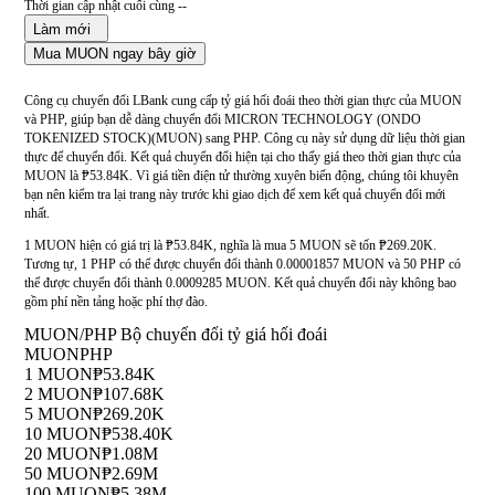
Thời gian cập nhật cuối cùng --
Làm mới
Mua MUON ngay bây giờ
Công cụ chuyển đổi LBank cung cấp tỷ giá hối đoái theo thời gian thực của MUON
và PHP, giúp bạn dễ dàng chuyển đổi MICRON TECHNOLOGY (ONDO
TOKENIZED STOCK)(MUON) sang PHP. Công cụ này sử dụng dữ liệu thời gian
thực để chuyển đổi. Kết quả chuyển đổi hiện tại cho thấy giá theo thời gian thực của
MUON là ₱53.84K. Vì giá tiền điện tử thường xuyên biến động, chúng tôi khuyên
bạn nên kiểm tra lại trang này trước khi giao dịch để xem kết quả chuyển đổi mới
nhất.
1 MUON hiện có giá trị là ₱53.84K, nghĩa là mua 5 MUON sẽ tốn ₱269.20K.
Tương tự, 1 PHP có thể được chuyển đổi thành 0.00001857 MUON và 50 PHP có
thể được chuyển đổi thành 0.0009285 MUON. Kết quả chuyển đổi này không bao
gồm phí nền tảng hoặc phí thợ đào.
MUON/PHP Bộ chuyển đổi tỷ giá hối đoái
MUON
PHP
1 MUON
₱53.84K
2 MUON
₱107.68K
5 MUON
₱269.20K
10 MUON
₱538.40K
20 MUON
₱1.08M
50 MUON
₱2.69M
100 MUON
₱5.38M