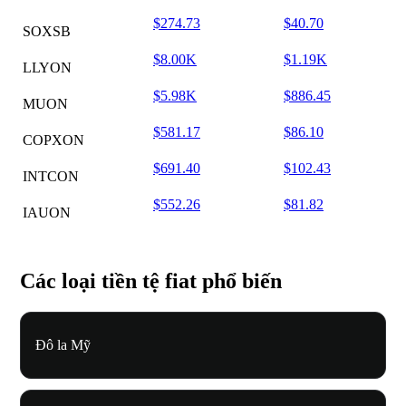
$274.73
$40.70
SOXSB
$8.00K
$1.19K
LLYON
$5.98K
$886.45
MUON
$581.17
$86.10
COPXON
$691.40
$102.43
INTCON
$552.26
$81.82
IAUON
Các loại tiền tệ fiat phổ biến
Đô la Mỹ