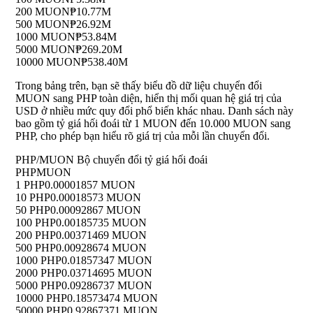
200 MUON
₱10.77M
500 MUON
₱26.92M
1000 MUON
₱53.84M
5000 MUON
₱269.20M
10000 MUON
₱538.40M
Trong bảng trên, bạn sẽ thấy biểu đồ dữ liệu chuyển đổi
MUON sang PHP toàn diện, hiển thị mối quan hệ giá trị của
USD ở nhiều mức quy đổi phổ biến khác nhau. Danh sách này
bao gồm tỷ giá hối đoái từ 1 MUON đến 10.000 MUON sang
PHP, cho phép bạn hiểu rõ giá trị của mỗi lần chuyển đổi.
PHP/MUON Bộ chuyển đổi tỷ giá hối đoái
PHP
MUON
1 PHP
0.00001857 MUON
10 PHP
0.00018573 MUON
50 PHP
0.00092867 MUON
100 PHP
0.00185735 MUON
200 PHP
0.00371469 MUON
500 PHP
0.00928674 MUON
1000 PHP
0.01857347 MUON
2000 PHP
0.03714695 MUON
5000 PHP
0.09286737 MUON
10000 PHP
0.18573474 MUON
50000 PHP
0.92867371 MUON