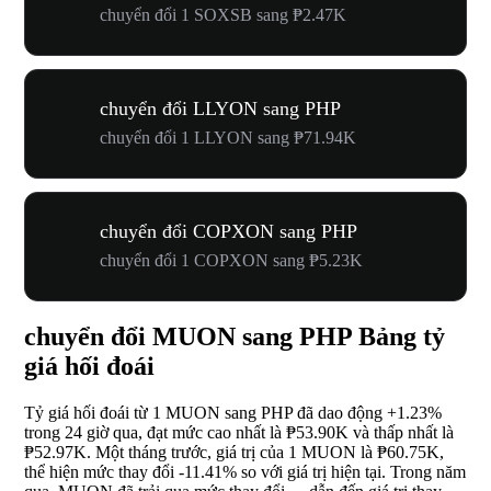
chuyển đổi 1 SOXSB sang ₱2.47K
chuyển đổi LLYON sang PHP
chuyển đổi 1 LLYON sang ₱71.94K
chuyển đổi COPXON sang PHP
chuyển đổi 1 COPXON sang ₱5.23K
chuyển đổi MUON sang PHP Bảng tỷ
giá hối đoái
Tỷ giá hối đoái từ 1 MUON sang PHP đã dao động
+1.23%
trong 24 giờ qua, đạt mức cao nhất là ₱53.90K và thấp nhất là
₱52.97K. Một tháng trước, giá trị của 1 MUON là ₱60.75K,
thể hiện mức thay đổi
-11.41%
so với giá trị hiện tại. Trong năm