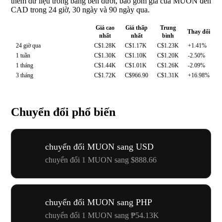
thêm dữ liệu trong bảng bên dưới, bao gồm giá của MUON đến
CAD trong 24 giờ, 30 ngày và 90 ngày qua.
Giá cao
Giá thấp
Trung
Thay đổi
nhất
nhất
bình
24 giờ qua
C$1.28K
C$1.17K
C$1.23K
+1.41%
1 tuần
C$1.30K
C$1.10K
C$1.20K
-2.50%
1 tháng
C$1.44K
C$1.01K
C$1.26K
-2.09%
3 tháng
C$1.72K
C$966.90
C$1.31K
+16.98%
Chuyển đổi phổ biến
chuyển đổi MUON sang USD
chuyển đổi 1 MUON sang $888.66
chuyển đổi MUON sang PHP
chuyển đổi 1 MUON sang ₱54.13K