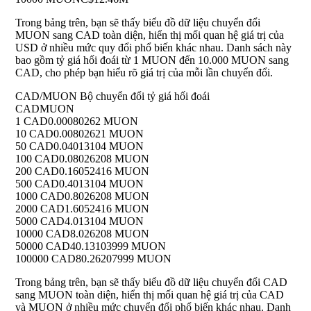
Trong bảng trên, bạn sẽ thấy biểu đồ dữ liệu chuyển đổi
MUON sang CAD toàn diện, hiển thị mối quan hệ giá trị của
USD ở nhiều mức quy đổi phổ biến khác nhau. Danh sách này
bao gồm tỷ giá hối đoái từ 1 MUON đến 10.000 MUON sang
CAD, cho phép bạn hiểu rõ giá trị của mỗi lần chuyển đổi.
CAD/MUON Bộ chuyển đổi tỷ giá hối đoái
CAD
MUON
1 CAD
0.00080262 MUON
10 CAD
0.00802621 MUON
50 CAD
0.04013104 MUON
100 CAD
0.08026208 MUON
200 CAD
0.16052416 MUON
500 CAD
0.4013104 MUON
1000 CAD
0.8026208 MUON
2000 CAD
1.6052416 MUON
5000 CAD
4.013104 MUON
10000 CAD
8.026208 MUON
50000 CAD
40.13103999 MUON
100000 CAD
80.26207999 MUON
Trong bảng trên, bạn sẽ thấy biểu đồ dữ liệu chuyển đổi CAD
sang MUON toàn diện, hiển thị mối quan hệ giá trị của CAD
và MUON ở nhiều mức chuyển đổi phổ biến khác nhau. Danh