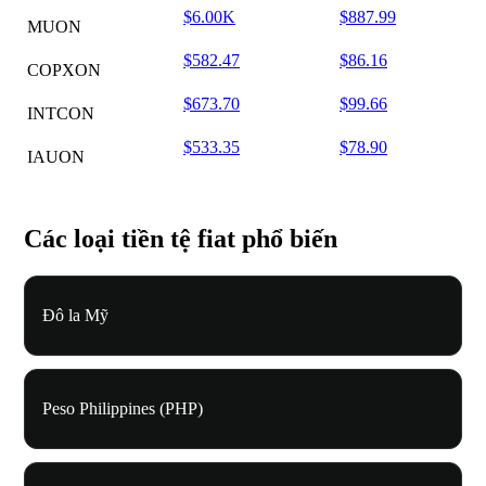
$6.00K
$887.99
MUON
$582.47
$86.16
COPXON
$673.70
$99.66
INTCON
$533.35
$78.90
IAUON
Các loại tiền tệ fiat phổ biến
Đô la Mỹ
Peso Philippines (PHP)