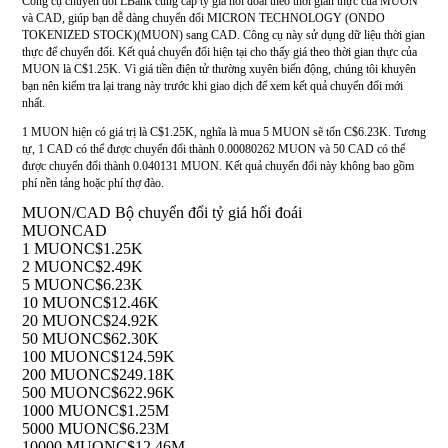
Công cụ chuyển đổi LBank cung cấp tỷ giá hối đoái theo thời gian thực của MUON
và CAD, giúp bạn dễ dàng chuyển đổi MICRON TECHNOLOGY (ONDO
TOKENIZED STOCK)(MUON) sang CAD. Công cụ này sử dụng dữ liệu thời gian
thực để chuyển đổi. Kết quả chuyển đổi hiện tại cho thấy giá theo thời gian thực của
MUON là C$1.25K. Vì giá tiền điện tử thường xuyên biến động, chúng tôi khuyên
bạn nên kiểm tra lại trang này trước khi giao dịch để xem kết quả chuyển đổi mới
nhất.
1 MUON hiện có giá trị là C$1.25K, nghĩa là mua 5 MUON sẽ tốn C$6.23K. Tương
tự, 1 CAD có thể được chuyển đổi thành 0.00080262 MUON và 50 CAD có thể
được chuyển đổi thành 0.040131 MUON. Kết quả chuyển đổi này không bao gồm
phí nền tảng hoặc phí thợ đào.
MUON/CAD Bộ chuyển đổi tỷ giá hối đoái
MUON
CAD
1 MUON
C$1.25K
2 MUON
C$2.49K
5 MUON
C$6.23K
10 MUON
C$12.46K
20 MUON
C$24.92K
50 MUON
C$62.30K
100 MUON
C$124.59K
200 MUON
C$249.18K
500 MUON
C$622.96K
1000 MUON
C$1.25M
5000 MUON
C$6.23M
10000 MUON
C$12.46M