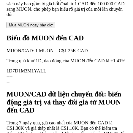
sách này bao gồm tỷ giá hối đoái từ 1 CAD đến 100.000 CAD
sang MUON, cho phép bạn hiểu rõ giá trị của mỗi lần chuyển
đổi.
Mua MUON ngay bây giờ
Biểu đồ MUON đến CAD
MUON
/
CAD
:
1 MUON = C$1.25K CAD
Trong quá khứ 1D, dao động của MUON đến CAD là
+1.41%
.
1D
7D
1M
3M
1Y
ALL
--
--
--
MUON/CAD dữ liệu chuyển đổi: biến
động giá trị và thay đổi giá từ MUON
đến CAD
Trong 7 ngày qua, giá cao nhất của MUON đến CAD là
C$1.30K và giá thấp nhất là C$1.10K. Bạn có thể kiểm tra