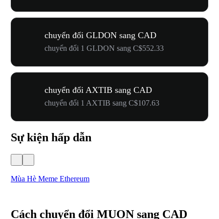
chuyển đổi GLDON sang CAD
chuyển đổi 1 GLDON sang C$552.33
chuyển đổi AXTIB sang CAD
chuyển đổi 1 AXTIB sang C$107.63
Sự kiện hấp dẫn
Mùa Hè Meme Ethereum
Lễ
Cách chuyển đổi MUON sang CAD