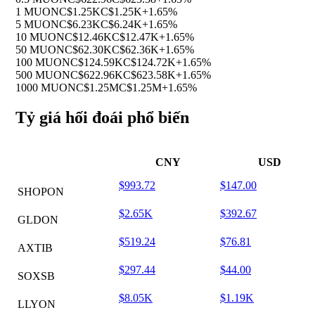
1 MUON
C$1.25K
C$1.25K
+1.65%
5 MUON
C$6.23K
C$6.24K
+1.65%
10 MUON
C$12.46K
C$12.47K
+1.65%
50 MUON
C$62.30K
C$62.36K
+1.65%
100 MUON
C$124.59K
C$124.72K
+1.65%
500 MUON
C$622.96K
C$623.58K
+1.65%
1000 MUON
C$1.25M
C$1.25M
+1.65%
Tỷ giá hối đoái phổ biến
CNY
USD
$993.72
$147.00
SHOPON
$2.65K
$392.67
GLDON
$519.24
$76.81
AXTIB
$297.44
$44.00
SOXSB
$8.05K
$1.19K
LLYON