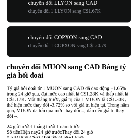
chuyển đổi LLYON sang CAD
chuyển đổi 1 LLYON sang C$1.67K
chuyển đổi COPXON sang CAD
chuyển đổi 1 COPXON sang C$120.79
chuyển đổi MUON sang CAD Bảng tỷ
giá hối đoái
Tỷ giá hối đoái từ 1 MUON sang CAD đã dao động
+1.65%
trong 24 giờ qua, đạt mức cao nhất là C$1.28K và thấp nhất là
C$1.17K. Một tháng trước, giá trị của 1 MUON là C$1.30K,
thể hiện mức thay đổi
-3.72%
so với giá trị hiện tại. Trong năm
qua, MUON đã trải qua mức thay đổi
--
, dẫn đến giá trị thay
đổi
--
.
24 giờ trước
1 tháng trước
1 năm trước
Số tiền
Hiện nay
24 giờ trước
Thay đổi 24 giờ
0.5 MUON
C$622.96
C$623.58
+1.65%