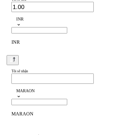
INR
INR
Tôi sẽ nhận
MARAON
MARAON