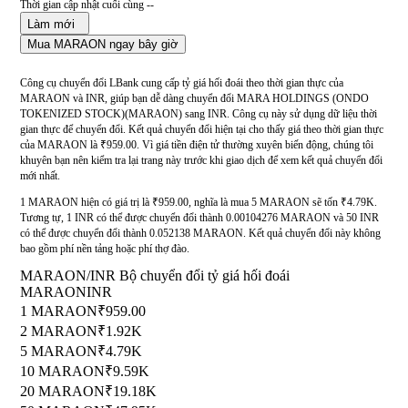
Thời gian cập nhật cuối cùng --
Làm mới
Mua MARAON ngay bây giờ
Công cụ chuyển đổi LBank cung cấp tỷ giá hối đoái theo thời gian thực của
MARAON và INR, giúp bạn dễ dàng chuyển đổi MARA HOLDINGS (ONDO
TOKENIZED STOCK)(MARAON) sang INR. Công cụ này sử dụng dữ liệu thời
gian thực để chuyển đổi. Kết quả chuyển đổi hiện tại cho thấy giá theo thời gian thực
của MARAON là ₹959.00. Vì giá tiền điện tử thường xuyên biến động, chúng tôi
khuyên bạn nên kiểm tra lại trang này trước khi giao dịch để xem kết quả chuyển đổi
mới nhất.
1 MARAON hiện có giá trị là ₹959.00, nghĩa là mua 5 MARAON sẽ tốn ₹4.79K.
Tương tự, 1 INR có thể được chuyển đổi thành 0.00104276 MARAON và 50 INR
có thể được chuyển đổi thành 0.052138 MARAON. Kết quả chuyển đổi này không
bao gồm phí nền tảng hoặc phí thợ đào.
MARAON/INR Bộ chuyển đổi tỷ giá hối đoái
MARAON
INR
1 MARAON
₹959.00
2 MARAON
₹1.92K
5 MARAON
₹4.79K
10 MARAON
₹9.59K
20 MARAON
₹19.18K