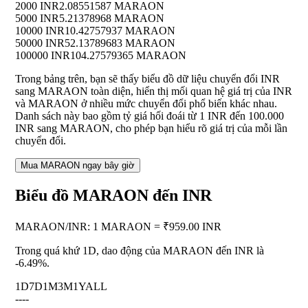
2000 INR
2.08551587 MARAON
5000 INR
5.21378968 MARAON
10000 INR
10.42757937 MARAON
50000 INR
52.13789683 MARAON
100000 INR
104.27579365 MARAON
Trong bảng trên, bạn sẽ thấy biểu đồ dữ liệu chuyển đổi INR
sang MARAON toàn diện, hiển thị mối quan hệ giá trị của INR
và MARAON ở nhiều mức chuyển đổi phổ biến khác nhau.
Danh sách này bao gồm tỷ giá hối đoái từ 1 INR đến 100.000
INR sang MARAON, cho phép bạn hiểu rõ giá trị của mỗi lần
chuyển đổi.
Mua MARAON ngay bây giờ
Biểu đồ MARAON đến INR
MARAON
/
INR
:
1 MARAON = ₹959.00 INR
Trong quá khứ 1D, dao động của MARAON đến INR là
-6.49%
.
1D
7D
1M
3M
1Y
ALL
--
--