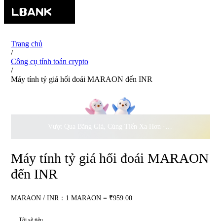
Trang chủ
/
Công cụ tính toán crypto
/
Máy tính tỷ giá hối đoái MARAON đến INR
Vượt Qua Băng Giá, Cùng Tiến Xa Hơn ·
500.000
USD Đồng 
Máy tính tỷ giá hối đoái MARAON
đến INR
MARAON / INR：1 MARAON = ₹959.00
Tôi sẽ tiêu