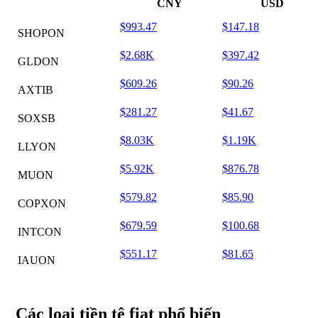
CNY
USD
$993.47
$147.18
SHOPON
$2.68K
$397.42
GLDON
$609.26
$90.26
AXTIB
$281.27
$41.67
SOXSB
$8.03K
$1.19K
LLYON
$5.92K
$876.78
MUON
$579.82
$85.90
COPXON
$679.59
$100.68
INTCON
$551.17
$81.65
IAUON
Các loại tiền tệ fiat phổ biến