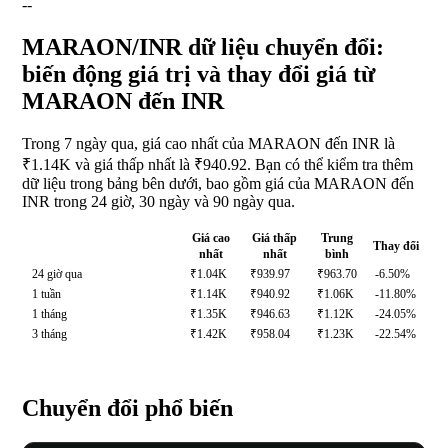
--
MARAON/INR dữ liệu chuyển đổi:
biến động giá trị và thay đổi giá từ
MARAON đến INR
Trong 7 ngày qua, giá cao nhất của MARAON đến INR là
₹1.14K và giá thấp nhất là ₹940.92. Bạn có thể kiểm tra thêm
dữ liệu trong bảng bên dưới, bao gồm giá của MARAON đến
INR trong 24 giờ, 30 ngày và 90 ngày qua.
Giá cao
Giá thấp
Trung
Thay đổi
nhất
nhất
bình
24 giờ qua
₹1.04K
₹939.97
₹963.70
-6.50%
1 tuần
₹1.14K
₹940.92
₹1.06K
-11.80%
1 tháng
₹1.35K
₹946.63
₹1.12K
-24.05%
3 tháng
₹1.42K
₹958.04
₹1.23K
-22.54%
Chuyển đổi phổ biến