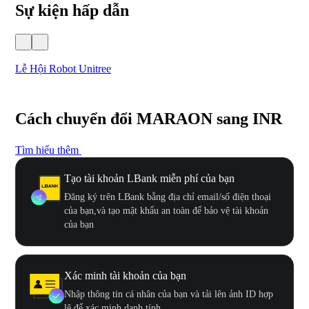
Sự kiện hấp dẫn
Lễ Hội Robot Unitree
Hư
Cách chuyển đổi MARAON sang INR
Tìm hiểu thêm
Tạo tài khoản LBank miễn phí của bạn
Đăng ký trên LBank bằng địa chỉ email/số điện thoại
của bạn,và tạo mật khẩu an toàn để bảo vệ tài khoản
của bạn
Xác minh tài khoản của bạn
Nhập thông tin cá nhân của bạn và tải lên ảnh ID hợp
lệ để xác minh danh tính