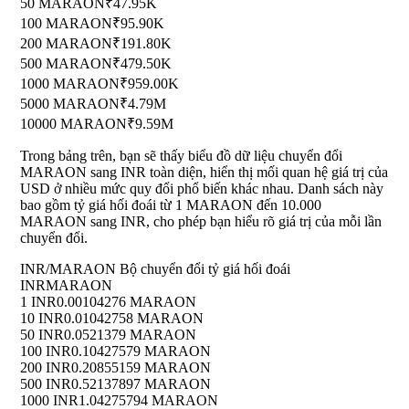
50 MARAON
₹47.95K
100 MARAON
₹95.90K
200 MARAON
₹191.80K
500 MARAON
₹479.50K
1000 MARAON
₹959.00K
5000 MARAON
₹4.79M
10000 MARAON
₹9.59M
Trong bảng trên, bạn sẽ thấy biểu đồ dữ liệu chuyển đổi
MARAON sang INR toàn diện, hiển thị mối quan hệ giá trị của
USD ở nhiều mức quy đổi phổ biến khác nhau. Danh sách này
bao gồm tỷ giá hối đoái từ 1 MARAON đến 10.000
MARAON sang INR, cho phép bạn hiểu rõ giá trị của mỗi lần
chuyển đổi.
INR/MARAON Bộ chuyển đổi tỷ giá hối đoái
INR
MARAON
1 INR
0.00104276 MARAON
10 INR
0.01042758 MARAON
50 INR
0.0521379 MARAON
100 INR
0.10427579 MARAON
200 INR
0.20855159 MARAON
500 INR
0.52137897 MARAON
1000 INR
1.04275794 MARAON