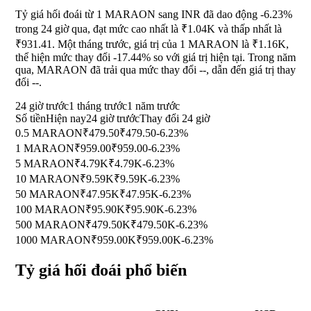
Tỷ giá hối đoái từ 1 MARAON sang INR đã dao động
-6.23%
trong 24 giờ qua, đạt mức cao nhất là ₹1.04K và thấp nhất là
₹931.41. Một tháng trước, giá trị của 1 MARAON là ₹1.16K,
thể hiện mức thay đổi
-17.44%
so với giá trị hiện tại. Trong năm
qua, MARAON đã trải qua mức thay đổi
--
, dẫn đến giá trị thay
đổi
--
.
24 giờ trước
1 tháng trước
1 năm trước
Số tiền
Hiện nay
24 giờ trước
Thay đổi 24 giờ
0.5 MARAON
₹479.50
₹479.50
-6.23%
1 MARAON
₹959.00
₹959.00
-6.23%
5 MARAON
₹4.79K
₹4.79K
-6.23%
10 MARAON
₹9.59K
₹9.59K
-6.23%
50 MARAON
₹47.95K
₹47.95K
-6.23%
100 MARAON
₹95.90K
₹95.90K
-6.23%
500 MARAON
₹479.50K
₹479.50K
-6.23%
1000 MARAON
₹959.00K
₹959.00K
-6.23%
Tỷ giá hối đoái phổ biến