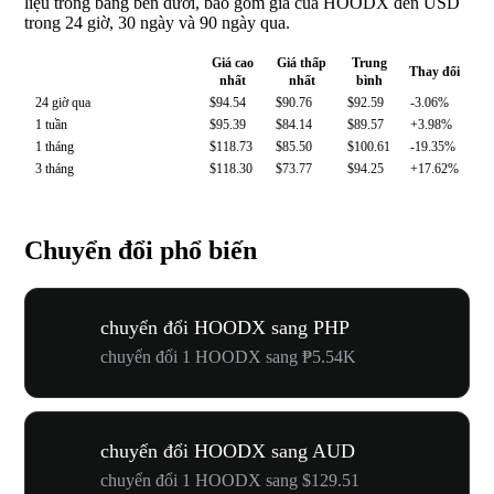
liệu trong bảng bên dưới, bao gồm giá của HOODX đến USD
trong 24 giờ, 30 ngày và 90 ngày qua.
Giá cao
Giá thấp
Trung
Thay đổi
nhất
nhất
bình
24 giờ qua
$94.54
$90.76
$92.59
-3.06%
1 tuần
$95.39
$84.14
$89.57
+3.98%
1 tháng
$118.73
$85.50
$100.61
-19.35%
3 tháng
$118.30
$73.77
$94.25
+17.62%
Chuyển đổi phổ biến
chuyển đổi HOODX sang PHP
chuyển đổi 1 HOODX sang ₱5.54K
chuyển đổi HOODX sang AUD
chuyển đổi 1 HOODX sang $129.51