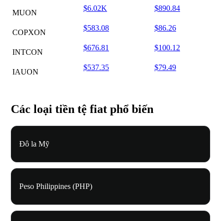
$6.02K
$890.84
MUON
$583.08
$86.26
COPXON
$676.81
$100.12
INTCON
$537.35
$79.49
IAUON
Các loại tiền tệ fiat phổ biến
Đô la Mỹ
Peso Philippines (PHP)