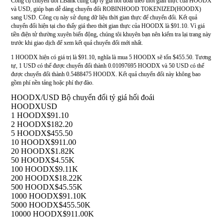
Công cụ chuyển đổi LBank cung cấp tỷ giá hối đoái theo thời gian thực của HOODX
và USD, giúp bạn dễ dàng chuyển đổi ROBINHOOD TOKENIZED(HOODX)
sang USD. Công cụ này sử dụng dữ liệu thời gian thực để chuyển đổi. Kết quả
chuyển đổi hiện tại cho thấy giá theo thời gian thực của HOODX là $91.10. Vì giá
tiền điện tử thường xuyên biến động, chúng tôi khuyên bạn nên kiểm tra lại trang này
trước khi giao dịch để xem kết quả chuyển đổi mới nhất.
1 HOODX hiện có giá trị là $91.10, nghĩa là mua 5 HOODX sẽ tốn $455.50. Tương
tự, 1 USD có thể được chuyển đổi thành 0.01097695 HOODX và 50 USD có thể
được chuyển đổi thành 0.5488475 HOODX. Kết quả chuyển đổi này không bao
gồm phí nền tảng hoặc phí thợ đào.
HOODX/USD Bộ chuyển đổi tỷ giá hối đoái
HOODX
USD
1 HOODX
$91.10
2 HOODX
$182.20
5 HOODX
$455.50
10 HOODX
$911.00
20 HOODX
$1.82K
50 HOODX
$4.55K
100 HOODX
$9.11K
200 HOODX
$18.22K
500 HOODX
$45.55K
1000 HOODX
$91.10K
5000 HOODX
$455.50K
10000 HOODX
$911.00K