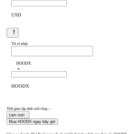
USD
Tôi sẽ nhận
HOODX
HOODX
Thời gian cập nhật cuối cùng --
Làm mới
Mua HOODX ngay bây giờ