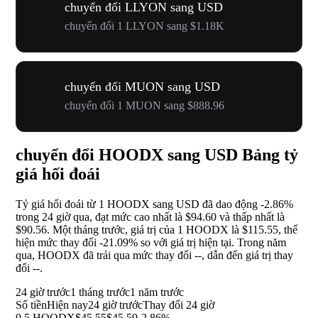
chuyển đổi LLYON sang USD
chuyển đổi 1 LLYON sang $1.18K
chuyển đổi MUON sang USD
chuyển đổi 1 MUON sang $888.96
chuyển đổi HOODX sang USD Bảng tỷ
giá hối đoái
Tỷ giá hối đoái từ 1 HOODX sang USD đã dao động
-2.86%
trong 24 giờ qua, đạt mức cao nhất là $94.60 và thấp nhất là
$90.56. Một tháng trước, giá trị của 1 HOODX là $115.55, thể
hiện mức thay đổi
-21.09%
so với giá trị hiện tại. Trong năm
qua, HOODX đã trải qua mức thay đổi
--
, dẫn đến giá trị thay
đổi
--
.
24 giờ trước
1 tháng trước
1 năm trước
Số tiền
Hiện nay
24 giờ trước
Thay đổi 24 giờ
0.5 HOODX
$45.55
$45.59
-2.86%