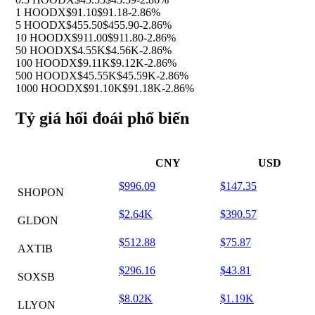
1 HOODX
$91.10
$91.18
-2.86%
5 HOODX
$455.50
$455.90
-2.86%
10 HOODX
$911.00
$911.80
-2.86%
50 HOODX
$4.55K
$4.56K
-2.86%
100 HOODX
$9.11K
$9.12K
-2.86%
500 HOODX
$45.55K
$45.59K
-2.86%
1000 HOODX
$91.10K
$91.18K
-2.86%
Tỷ giá hối đoái phổ biến
CNY
USD
$996.09
$147.35
SHOPON
$2.64K
$390.57
GLDON
$512.88
$75.87
AXTIB
$296.16
$43.81
SOXSB
$8.02K
$1.19K
LLYON