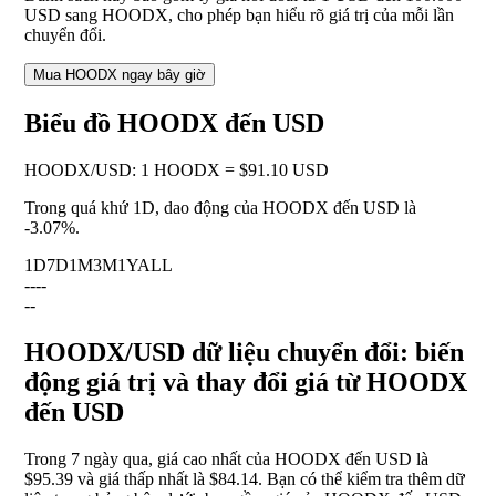
USD sang HOODX, cho phép bạn hiểu rõ giá trị của mỗi lần
chuyển đổi.
Mua HOODX ngay bây giờ
Biểu đồ HOODX đến USD
HOODX
/
USD
:
1 HOODX = $91.10 USD
Trong quá khứ 1D, dao động của HOODX đến USD là
-3.07%
.
1D
7D
1M
3M
1Y
ALL
--
--
--
HOODX/USD dữ liệu chuyển đổi: biến
động giá trị và thay đổi giá từ HOODX
đến USD
Trong 7 ngày qua, giá cao nhất của HOODX đến USD là
$95.39 và giá thấp nhất là $84.14. Bạn có thể kiểm tra thêm dữ