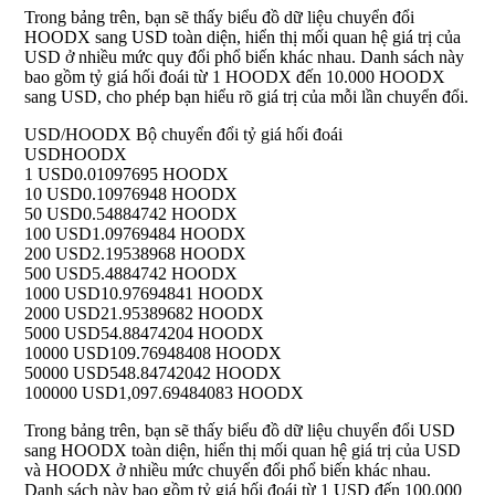
Trong bảng trên, bạn sẽ thấy biểu đồ dữ liệu chuyển đổi
HOODX sang USD toàn diện, hiển thị mối quan hệ giá trị của
USD ở nhiều mức quy đổi phổ biến khác nhau. Danh sách này
bao gồm tỷ giá hối đoái từ 1 HOODX đến 10.000 HOODX
sang USD, cho phép bạn hiểu rõ giá trị của mỗi lần chuyển đổi.
USD/HOODX Bộ chuyển đổi tỷ giá hối đoái
USD
HOODX
1 USD
0.01097695 HOODX
10 USD
0.10976948 HOODX
50 USD
0.54884742 HOODX
100 USD
1.09769484 HOODX
200 USD
2.19538968 HOODX
500 USD
5.4884742 HOODX
1000 USD
10.97694841 HOODX
2000 USD
21.95389682 HOODX
5000 USD
54.88474204 HOODX
10000 USD
109.76948408 HOODX
50000 USD
548.84742042 HOODX
100000 USD
1,097.69484083 HOODX
Trong bảng trên, bạn sẽ thấy biểu đồ dữ liệu chuyển đổi USD
sang HOODX toàn diện, hiển thị mối quan hệ giá trị của USD
và HOODX ở nhiều mức chuyển đổi phổ biến khác nhau.
Danh sách này bao gồm tỷ giá hối đoái từ 1 USD đến 100.000