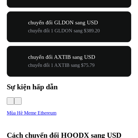
chuyển đổi GLDON sang USD
chuyển đổi 1 GLDON sang $389.20
chuyển đổi AXTIB sang USD
chuyển đổi 1 AXTIB sang $75.79
Sự kiện hấp dẫn
Mùa Hè Meme Ethereum
Lễ
Cách chuyển đổi HOODX sang USD