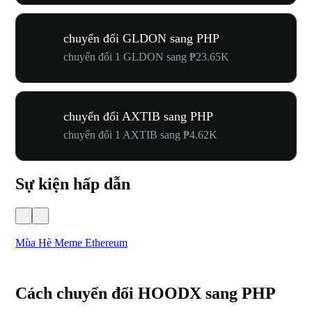
chuyển đổi GLDON sang PHP
chuyển đổi 1 GLDON sang ₱23.65K
chuyển đổi AXTIB sang PHP
chuyển đổi 1 AXTIB sang ₱4.62K
Sự kiện hấp dẫn
Mùa Hè Meme Ethereum
Lễ
Cách chuyển đổi HOODX sang PHP