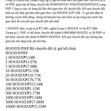
Công cụ chuyển đổi LBank cung cấp tỷ giá hối đoái theo thời gian thực của HOODX
và PHP, giúp bạn dễ dàng chuyển đổi ROBINHOOD TOKENIZED(HOODX) sang
PHP. Công cụ này sử dụng dữ liệu thời gian thực để chuyển đổi. Kết quả chuyển đổi
hiện tại cho thấy giá theo thời gian thực của HOODX là ₱5.54K. Vì giá tiền điện tử
thường xuyên biến động, chúng tôi khuyên bạn nên kiểm tra lại trang này trước khi
giao dịch để xem kết quả chuyển đổi mới nhất.
1 HOODX hiện có giá trị là ₱5.54K, nghĩa là mua 5 HOODX sẽ tốn ₱27.68K.
Tương tự, 1 PHP có thể được chuyển đổi thành 0.00018066 HOODX và 50 PHP có
thể được chuyển đổi thành 0.009033 HOODX. Kết quả chuyển đổi này không bao
gồm phí nền tảng hoặc phí thợ đào.
HOODX/PHP Bộ chuyển đổi tỷ giá hối đoái
HOODX
PHP
1 HOODX
₱5.54K
2 HOODX
₱11.07K
5 HOODX
₱27.68K
10 HOODX
₱55.35K
20 HOODX
₱110.71K
50 HOODX
₱276.77K
100 HOODX
₱553.54K
200 HOODX
₱1.11M
500 HOODX
₱2.77M
1000 HOODX
₱5.54M
5000 HOODX
₱27.68M
10000 HOODX
₱55.35M