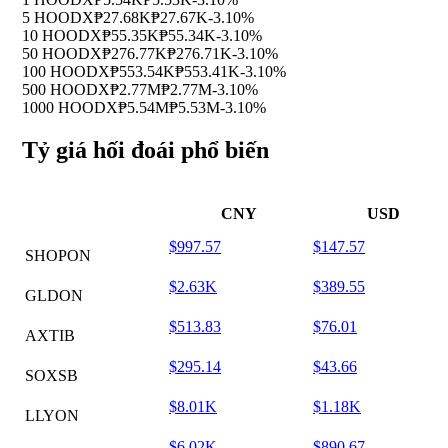
5 HOODX
₱27.68K
₱27.67K
-3.10%
10 HOODX
₱55.35K
₱55.34K
-3.10%
50 HOODX
₱276.77K
₱276.71K
-3.10%
100 HOODX
₱553.54K
₱553.41K
-3.10%
500 HOODX
₱2.77M
₱2.77M
-3.10%
1000 HOODX
₱5.54M
₱5.53M
-3.10%
Tỷ giá hối đoái phổ biến
CNY
USD
$997.57
$147.57
SHOPON
$2.63K
$389.55
GLDON
$513.83
$76.01
AXTIB
$295.14
$43.66
SOXSB
$8.01K
$1.18K
LLYON
$6.02K
$890.67