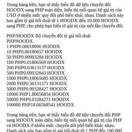
Trong bảng trên, bạn sẽ thấy biểu đồ dữ liệu chuyển đổi
HOODX sang PHP toàn diện, hiển thị mối quan hệ giá trị của
USD ở nhiều mức quy đổi phổ biến khác nhau. Danh sách này
bao gồm tỷ giá hối đoái từ 1 HOODX đến 10.000 HOODX
sang PHP, cho phép bạn hiểu rõ giá trị của mỗi lần chuyển đổi.
PHP/HOODX Bộ chuyển đổi tỷ giá hối đoái
PHP
HOODX
1 PHP
0.00018066 HOODX
10 PHP
0.00180657 HOODX
50 PHP
0.00903284 HOODX
100 PHP
0.01806569 HOODX
200 PHP
0.03613137 HOODX
500 PHP
0.09032843 HOODX
1000 PHP
0.18065685 HOODX
2000 PHP
0.36131371 HOODX
5000 PHP
0.90328427 HOODX
10000 PHP
1.80656854 HOODX
50000 PHP
9.03284271 HOODX
100000 PHP
18.06568541 HOODX
Trong bảng trên, bạn sẽ thấy biểu đồ dữ liệu chuyển đổi PHP
sang HOODX toàn diện, hiển thị mối quan hệ giá trị của PHP
và HOODX ở nhiều mức chuyển đổi phổ biến khác nhau.
Danh sách này bao gồm tỷ giá hối đoái từ 1 PHP đến 100.000