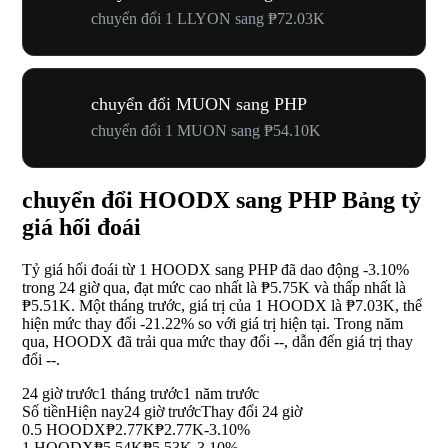
chuyển đổi 1 LLYON sang ₱72.03K
chuyển đổi MUON sang PHP
chuyển đổi 1 MUON sang ₱54.10K
chuyển đổi HOODX sang PHP Bảng tỷ
giá hối đoái
Tỷ giá hối đoái từ 1 HOODX sang PHP đã dao động
-3.10%
trong 24 giờ qua, đạt mức cao nhất là ₱5.75K và thấp nhất là
₱5.51K. Một tháng trước, giá trị của 1 HOODX là ₱7.03K, thể
hiện mức thay đổi
-21.22%
so với giá trị hiện tại. Trong năm
qua, HOODX đã trải qua mức thay đổi
--
, dẫn đến giá trị thay
đổi
--
.
24 giờ trước
1 tháng trước
1 năm trước
Số tiền
Hiện nay
24 giờ trước
Thay đổi 24 giờ
0.5 HOODX
₱2.77K
₱2.77K
-3.10%
1 HOODX
₱5.54K
₱5.53K
-3.10%