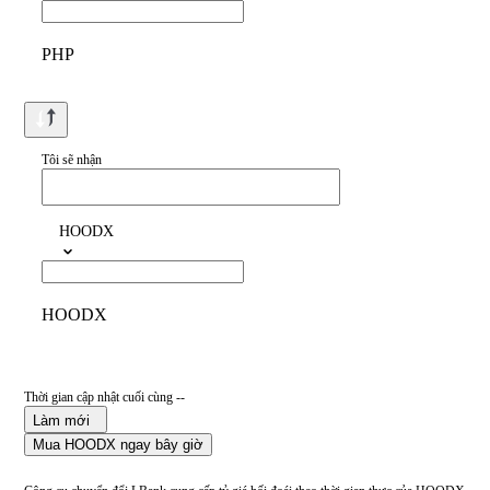
PHP
Tôi sẽ nhận
HOODX
HOODX
Thời gian cập nhật cuối cùng --
Làm mới
Mua HOODX ngay bây giờ