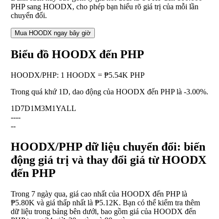
PHP sang HOODX, cho phép bạn hiểu rõ giá trị của mỗi lần
chuyển đổi.
Mua HOODX ngay bây giờ
Biểu đồ HOODX đến PHP
HOODX
/
PHP
:
1 HOODX = ₱5.54K PHP
Trong quá khứ 1D, dao động của HOODX đến PHP là
-3.00%
.
1D
7D
1M
3M
1Y
ALL
--
--
--
HOODX/PHP dữ liệu chuyển đổi: biến
động giá trị và thay đổi giá từ HOODX
đến PHP
Trong 7 ngày qua, giá cao nhất của HOODX đến PHP là
₱5.80K và giá thấp nhất là ₱5.12K. Bạn có thể kiểm tra thêm
dữ liệu trong bảng bên dưới, bao gồm giá của HOODX đến