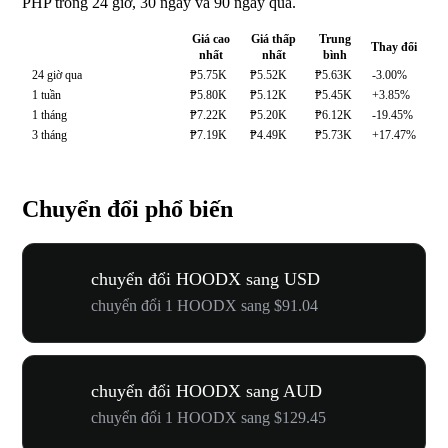
PHP trong 24 giờ, 30 ngày và 90 ngày qua.
Giá cao
Giá thấp
Trung
Thay đổi
nhất
nhất
bình
24 giờ qua
₱5.75K
₱5.52K
₱5.63K
-3.00%
1 tuần
₱5.80K
₱5.12K
₱5.45K
+3.85%
1 tháng
₱7.22K
₱5.20K
₱6.12K
-19.45%
3 tháng
₱7.19K
₱4.49K
₱5.73K
+17.47%
Chuyển đổi phổ biến
chuyển đổi HOODX sang USD
chuyển đổi 1 HOODX sang $91.04
chuyển đổi HOODX sang AUD
chuyển đổi 1 HOODX sang $129.45