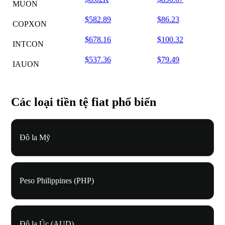
MUON
$582.89
$86.23
COPXON
$678.16
$100.32
INTCON
$537.36
$79.49
IAUON
Các loại tiền tệ fiat phổ biến
Đô la Mỹ
Peso Philippines (PHP)
Đô la Úc (AUD)