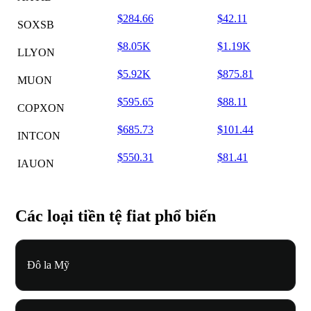
$284.66
$42.11
SOXSB
$8.05K
$1.19K
LLYON
$5.92K
$875.81
MUON
$595.65
$88.11
COPXON
$685.73
$101.44
INTCON
$550.31
$81.41
IAUON
Các loại tiền tệ fiat phổ biến
Đô la Mỹ