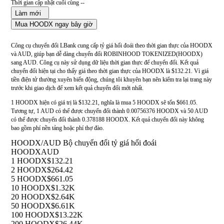
Thời gian cập nhật cuối cùng --
Làm mới
Mua HOODX ngay bây giờ
Công cụ chuyển đổi LBank cung cấp tỷ giá hối đoái theo thời gian thực của HOODX
và AUD, giúp bạn dễ dàng chuyển đổi ROBINHOOD TOKENIZED(HOODX)
sang AUD. Công cụ này sử dụng dữ liệu thời gian thực để chuyển đổi. Kết quả
chuyển đổi hiện tại cho thấy giá theo thời gian thực của HOODX là $132.21. Vì giá
tiền điện tử thường xuyên biến động, chúng tôi khuyên bạn nên kiểm tra lại trang này
trước khi giao dịch để xem kết quả chuyển đổi mới nhất.
1 HOODX hiện có giá trị là $132.21, nghĩa là mua 5 HOODX sẽ tốn $661.05.
Tương tự, 1 AUD có thể được chuyển đổi thành 0.00756376 HOODX và 50 AUD
có thể được chuyển đổi thành 0.378188 HOODX. Kết quả chuyển đổi này không
bao gồm phí nền tảng hoặc phí thợ đào.
HOODX/AUD Bộ chuyển đổi tỷ giá hối đoái
HOODX
AUD
1 HOODX
$132.21
2 HOODX
$264.42
5 HOODX
$661.05
10 HOODX
$1.32K
20 HOODX
$2.64K
50 HOODX
$6.61K
100 HOODX
$13.22K
200 HOODX
$26.44K