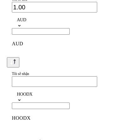
AUD
AUD
Tôi sẽ nhận
HOODX
HOODX