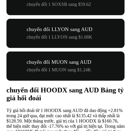
chuyển đổi 1 SOXSB sang $59.62
chuyển đổi LLYON sang AUD
chuyển đổi 1 LLYON sang $1.68K
chuyển đổi MUON sang AUD
chuyển đổi 1 MUON sang $1.24K
chuyển đổi HOODX sang AUD Bảng tỷ
giá hối đoái
Tỷ giá hối đoái từ 1 HOODX sang AUD đã dao động
+2.81%
trong 24 giờ qua, đạt mức cao nhất là $135.42 và thấp nhất là
$128.59. Một tháng trước, giá trị của 1 HOODX là $160.76,
thể hiện mức thay đổi
-17.76%
so với giá trị hiện tại. Trong năm