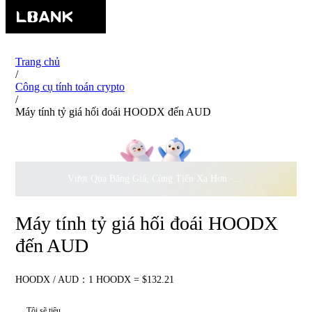
Trang chủ
/
Công cụ tính toán crypto
/
Máy tính tỷ giá hối đoái HOODX đến AUD
Vượt Qua Băng Giá, Cùng Tiến Xa Hơn ·
500.000
USD Đồng 
Máy tính tỷ giá hối đoái HOODX
đến AUD
HOODX / AUD：1 HOODX = $132.21
Tôi sẽ tiêu