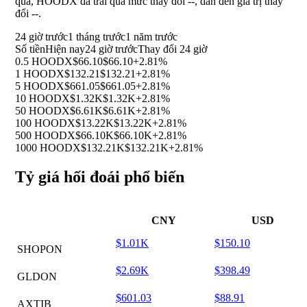
qua, HOODX đã trải qua mức thay đổi
--
, dẫn đến giá trị thay
đổi
--
.
24 giờ trước
1 tháng trước
1 năm trước
Số tiền
Hiện nay
24 giờ trước
Thay đổi 24 giờ
0.5 HOODX
$66.10
$66.10
+2.81%
1 HOODX
$132.21
$132.21
+2.81%
5 HOODX
$661.05
$661.05
+2.81%
10 HOODX
$1.32K
$1.32K
+2.81%
50 HOODX
$6.61K
$6.61K
+2.81%
100 HOODX
$13.22K
$13.22K
+2.81%
500 HOODX
$66.10K
$66.10K
+2.81%
1000 HOODX
$132.21K
$132.21K
+2.81%
Tỷ giá hối đoái phổ biến
CNY
USD
$1.01K
$150.10
SHOPON
$2.69K
$398.49
GLDON
$601.03
$88.91
AXTIB