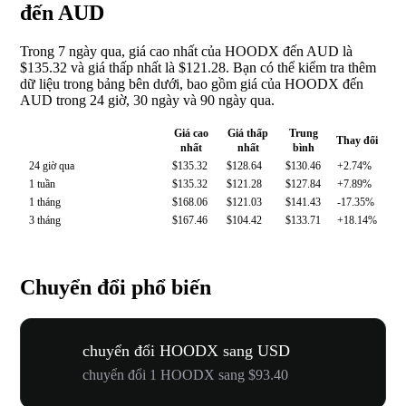
đến AUD
Trong 7 ngày qua, giá cao nhất của HOODX đến AUD là
$135.32 và giá thấp nhất là $121.28. Bạn có thể kiểm tra thêm
dữ liệu trong bảng bên dưới, bao gồm giá của HOODX đến
AUD trong 24 giờ, 30 ngày và 90 ngày qua.
Giá cao
Giá thấp
Trung
Thay đổi
nhất
nhất
bình
24 giờ qua
$135.32
$128.64
$130.46
+2.74%
1 tuần
$135.32
$121.28
$127.84
+7.89%
1 tháng
$168.06
$121.03
$141.43
-17.35%
3 tháng
$167.46
$104.42
$133.71
+18.14%
Chuyển đổi phổ biến
chuyển đổi HOODX sang USD
chuyển đổi 1 HOODX sang $93.40