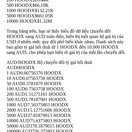
500 HOODX
$66.10K
1000 HOODX
$132.21K
5000 HOODX
$661.05K
10000 HOODX
$1.32M
Trong bảng trên, bạn sẽ thấy biểu đồ dữ liệu chuyển đổi
HOODX sang AUD toàn diện, hiển thị mối quan hệ giá trị của
USD ở nhiều mức quy đổi phổ biến khác nhau. Danh sách này
bao gồm tỷ giá hối đoái từ 1 HOODX đến 10.000 HOODX
sang AUD, cho phép bạn hiểu rõ giá trị của mỗi lần chuyển đổi.
AUD/HOODX Bộ chuyển đổi tỷ giá hối đoái
AUD
HOODX
1 AUD
0.00756376 HOODX
10 AUD
0.07563758 HOODX
50 AUD
0.3781879 HOODX
100 AUD
0.7563758 HOODX
200 AUD
1.51275161 HOODX
500 AUD
3.78187901 HOODX
1000 AUD
7.56375803 HOODX
2000 AUD
15.12751606 HOODX
5000 AUD
37.81879015 HOODX
10000 AUD
75.6375803 HOODX
50000 AUD
378.1879015 HOODX
100000 AUD
756.375803 HOODX