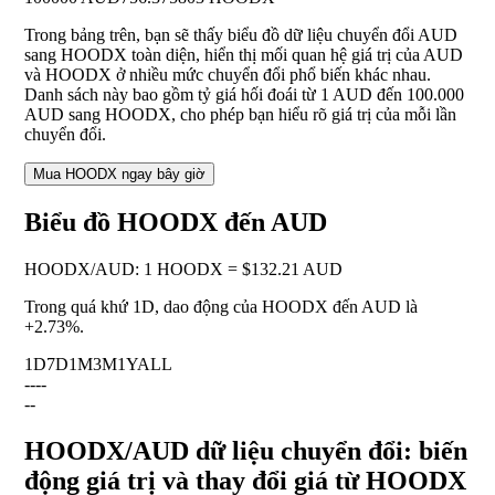
Trong bảng trên, bạn sẽ thấy biểu đồ dữ liệu chuyển đổi AUD
sang HOODX toàn diện, hiển thị mối quan hệ giá trị của AUD
và HOODX ở nhiều mức chuyển đổi phổ biến khác nhau.
Danh sách này bao gồm tỷ giá hối đoái từ 1 AUD đến 100.000
AUD sang HOODX, cho phép bạn hiểu rõ giá trị của mỗi lần
chuyển đổi.
Mua HOODX ngay bây giờ
Biểu đồ HOODX đến AUD
HOODX
/
AUD
:
1 HOODX = $132.21 AUD
Trong quá khứ 1D, dao động của HOODX đến AUD là
+2.73%
.
1D
7D
1M
3M
1Y
ALL
--
--
--
HOODX/AUD dữ liệu chuyển đổi: biến
động giá trị và thay đổi giá từ HOODX