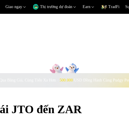
Giao ngay
Thị trường dự đoán
Earn
TradFi
Sự
Qua Băng Giá, Cùng Tiến Xa Hơn ·
500.000
USD Đồng Hành Cùng Pudgy Pe
đoái JTO đến ZAR