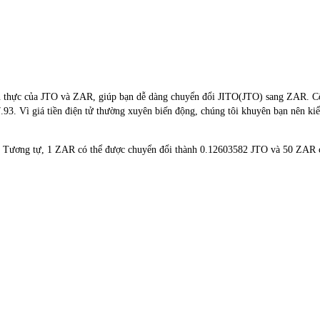
an thực của JTO và ZAR, giúp bạn dễ dàng chuyển đổi JITO(JTO) sang ZAR. Côn
7.93. Vì giá tiền điện tử thường xuyên biến động, chúng tôi khuyên bạn nên kiể
67. Tương tự, 1 ZAR có thể được chuyển đổi thành 0.12603582 JTO và 50 ZAR 