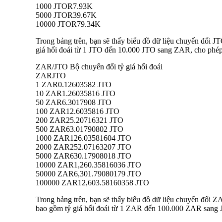
1000 JTO
R7.93K
5000 JTO
R39.67K
10000 JTO
R79.34K
Trong bảng trên, bạn sẽ thấy biểu đồ dữ liệu chuyển đổi 
giá hối đoái từ 1 JTO đến 10.000 JTO sang ZAR, cho phép b
ZAR/JTO Bộ chuyển đổi tỷ giá hối đoái
ZAR
JTO
1 ZAR
0.12603582 JTO
10 ZAR
1.26035816 JTO
50 ZAR
6.3017908 JTO
100 ZAR
12.6035816 JTO
200 ZAR
25.20716321 JTO
500 ZAR
63.01790802 JTO
1000 ZAR
126.03581604 JTO
2000 ZAR
252.07163207 JTO
5000 ZAR
630.17908018 JTO
10000 ZAR
1,260.35816036 JTO
50000 ZAR
6,301.79080179 JTO
100000 ZAR
12,603.58160358 JTO
Trong bảng trên, bạn sẽ thấy biểu đồ dữ liệu chuyển đổi 
bao gồm tỷ giá hối đoái từ 1 ZAR đến 100.000 ZAR sang JT