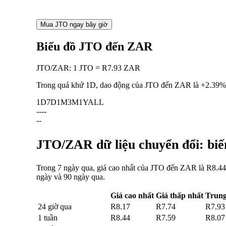
Mua JTO ngay bây giờ
Biểu đồ JTO đến ZAR
JTO
/
ZAR
:
1 JTO = R7.93 ZAR
Trong quá khứ 1D, dao động của JTO đến ZAR là
+2.39%
1D
7D
1M
3M
1Y
ALL
--
--
--
JTO/ZAR dữ liệu chuyển đổi: biến
Trong 7 ngày qua, giá cao nhất của JTO đến ZAR là R8.44 
ngày và 90 ngày qua.
Giá cao nhất
Giá thấp nhất
Trung
24 giờ qua
R8.17
R7.74
R7.93
1 tuần
R8.44
R7.59
R8.07