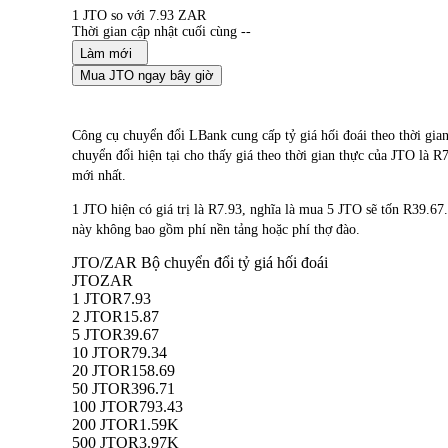
1 JTO so với 7.93 ZAR
Thời gian cập nhật cuối cùng --
Làm mới
Mua JTO ngay bây giờ
Công cụ chuyển đổi LBank cung cấp tỷ giá hối đoái theo thời gi
chuyển đổi hiện tại cho thấy giá theo thời gian thực của JTO là R
mới nhất.
1 JTO hiện có giá trị là R7.93, nghĩa là mua 5 JTO sẽ tốn R39.
này không bao gồm phí nền tảng hoặc phí thợ đào.
JTO/ZAR Bộ chuyển đổi tỷ giá hối đoái
JTO
ZAR
1 JTO
R7.93
2 JTO
R15.87
5 JTO
R39.67
10 JTO
R79.34
20 JTO
R158.69
50 JTO
R396.71
100 JTO
R793.43
200 JTO
R1.59K
500 JTO
R3.97K