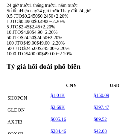
24 giờ trước
1 tháng trước
1 năm trước
Số tiền
Hiện nay
24 giờ trước
Thay đổi 24 giờ
0.5 JTO
$0.2450
$0.2450
+2.20%
1 JTO
$0.4900
$0.4900
+2.20%
5 JTO
$2.45
$2.45
+2.20%
10 JTO
$4.90
$4.90
+2.20%
50 JTO
$24.50
$24.50
+2.20%
100 JTO
$49.00
$49.00
+2.20%
500 JTO
$245.00
$245.00
+2.20%
1000 JTO
$490.00
$490.00
+2.20%
Tỷ giá hối đoái phổ biến
CNY
USD
$1.01K
$150.09
SHOPON
$2.69K
$397.47
GLDON
$605.16
$89.52
AXTIB
$284.46
$42.08
SOXSB