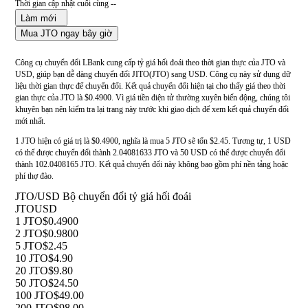
Thời gian cập nhật cuối cùng --
Làm mới
Mua JTO ngay bây giờ
Công cụ chuyển đổi LBank cung cấp tỷ giá hối đoái theo thời gian thực của JTO và
USD, giúp bạn dễ dàng chuyển đổi JITO(JTO) sang USD. Công cụ này sử dụng dữ
liệu thời gian thực để chuyển đổi. Kết quả chuyển đổi hiện tại cho thấy giá theo thời
gian thực của JTO là $0.4900. Vì giá tiền điện tử thường xuyên biến động, chúng tôi
khuyên bạn nên kiểm tra lại trang này trước khi giao dịch để xem kết quả chuyển đổi
mới nhất.
1 JTO hiện có giá trị là $0.4900, nghĩa là mua 5 JTO sẽ tốn $2.45. Tương tự, 1 USD
có thể được chuyển đổi thành 2.04081633 JTO và 50 USD có thể được chuyển đổi
thành 102.0408165 JTO. Kết quả chuyển đổi này không bao gồm phí nền tảng hoặc
phí thợ đào.
JTO/USD Bộ chuyển đổi tỷ giá hối đoái
JTO
USD
1 JTO
$0.4900
2 JTO
$0.9800
5 JTO
$2.45
10 JTO
$4.90
20 JTO
$9.80
50 JTO
$24.50
100 JTO
$49.00
200 JTO
$98.00