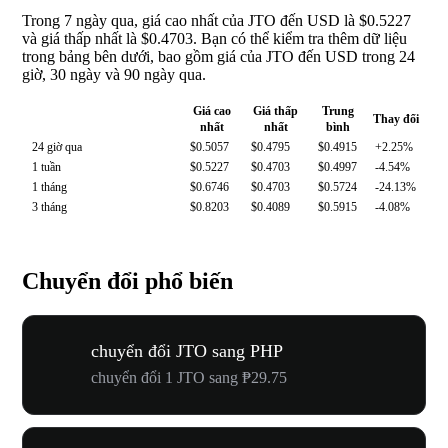
Trong 7 ngày qua, giá cao nhất của JTO đến USD là $0.5227
và giá thấp nhất là $0.4703. Bạn có thể kiểm tra thêm dữ liệu
trong bảng bên dưới, bao gồm giá của JTO đến USD trong 24
giờ, 30 ngày và 90 ngày qua.
Giá cao
Giá thấp
Trung
Thay đổi
nhất
nhất
bình
24 giờ qua
$0.5057
$0.4795
$0.4915
+2.25%
1 tuần
$0.5227
$0.4703
$0.4997
-4.54%
1 tháng
$0.6746
$0.4703
$0.5724
-24.13%
3 tháng
$0.8203
$0.4089
$0.5915
-4.08%
Chuyển đổi phổ biến
chuyển đổi JTO sang PHP
chuyển đổi 1 JTO sang ₱29.75