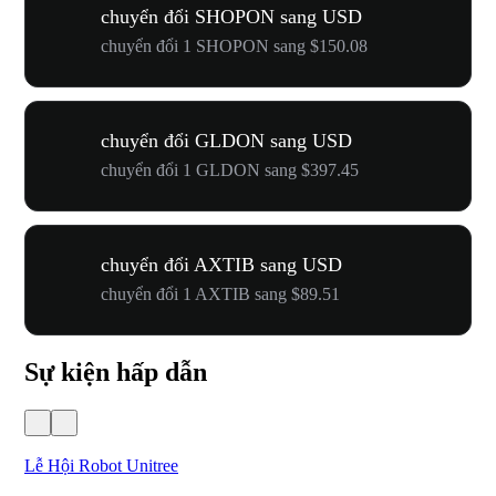
chuyển đổi SHOPON sang USD
chuyển đổi 1 SHOPON sang $150.08
chuyển đổi GLDON sang USD
chuyển đổi 1 GLDON sang $397.45
chuyển đổi AXTIB sang USD
chuyển đổi 1 AXTIB sang $89.51
Sự kiện hấp dẫn
Lễ Hội Robot Unitree
Hư