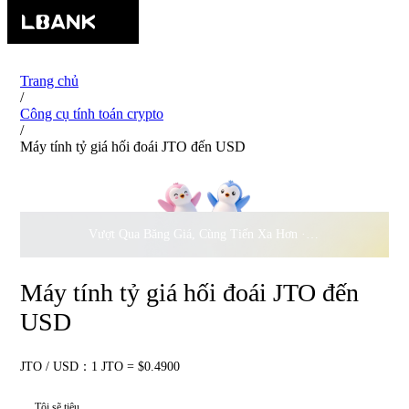
Trang chủ
/
Công cụ tính toán crypto
/
Máy tính tỷ giá hối đoái JTO đến USD
Vượt Qua Băng Giá, Cùng Tiến Xa Hơn ·
500.000
USD Đồng 
Máy tính tỷ giá hối đoái JTO đến
USD
JTO / USD：1 JTO = $0.4900
Tôi sẽ tiêu