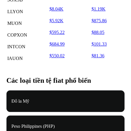
$8.04K
$1.19K
LLYON
$5.92K
$875.86
MUON
$595.22
$88.05
COPXON
$684.99
$101.33
INTCON
$550.02
$81.36
IAUON
Các loại tiền tệ fiat phổ biến
Đô la Mỹ
Peso Philippines (PHP)