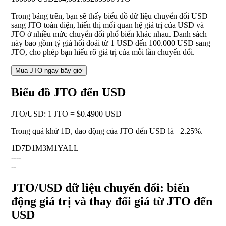
Trong bảng trên, bạn sẽ thấy biểu đồ dữ liệu chuyển đổi USD
sang JTO toàn diện, hiển thị mối quan hệ giá trị của USD và
JTO ở nhiều mức chuyển đổi phổ biến khác nhau. Danh sách
này bao gồm tỷ giá hối đoái từ 1 USD đến 100.000 USD sang
JTO, cho phép bạn hiểu rõ giá trị của mỗi lần chuyển đổi.
Mua JTO ngay bây giờ
Biểu đồ JTO đến USD
JTO
/
USD
:
1 JTO = $0.4900 USD
Trong quá khứ 1D, dao động của JTO đến USD là
+2.25%
.
1D
7D
1M
3M
1Y
ALL
--
--
--
JTO/USD dữ liệu chuyển đổi: biến
động giá trị và thay đổi giá từ JTO đến
USD