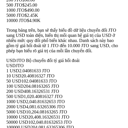
500 JTO
$245.00
1000 JTO
$490.00
5000 JTO
$2.45K
10000 JTO
$4.90K
Trong bảng trên, bạn sẽ thấy biểu đồ dữ liệu chuyển đổi JTO
sang USD toàn diện, hiển thị mối quan hệ giá trị của USD ở
nhiều mức quy đổi phổ biến khác nhau. Danh sách này bao
gồm tỷ giá hối đoái từ 1 JTO đến 10.000 JTO sang USD, cho
phép bạn hiểu rõ giá trị của mỗi lần chuyển đổi.
USD/JTO Bộ chuyển đổi tỷ giá hối đoái
USD
JTO
1 USD
2.04081633 JTO
10 USD
20.40816327 JTO
50 USD
102.04081633 JTO
100 USD
204.08163265 JTO
200 USD
408.16326531 JTO
500 USD
1,020.40816327 JTO
1000 USD
2,040.81632653 JTO
2000 USD
4,081.63265306 JTO
5000 USD
10,204.08163265 JTO
10000 USD
20,408.16326531 JTO
50000 USD
102,040.81632653 JTO
100000 USD
204,081.63265306 JTO