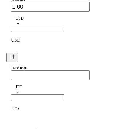
USD
USD
Tôi sẽ nhận
JTO
JTO