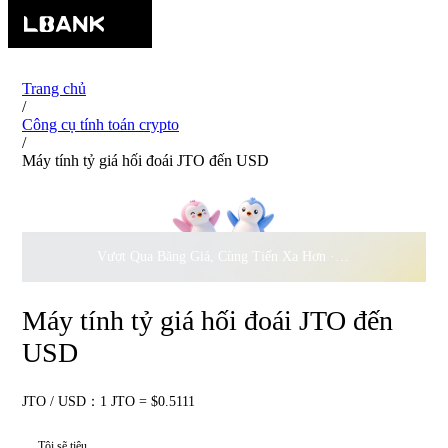
Trang chủ
/
Công cụ tính toán crypto
/
Máy tính tỷ giá hối đoái JTO đến USD
Vượt Qua Băng Giá, Cùng Tiến Xa Hơn ·
500.000
USD Đồng 
Máy tính tỷ giá hối đoái JTO đến
USD
JTO / USD：1 JTO = $0.5111
Tôi sẽ tiêu