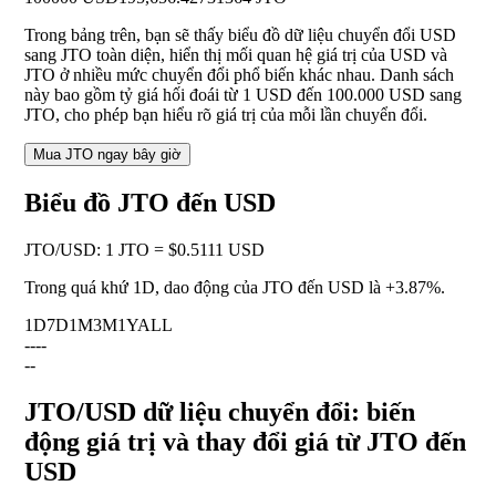
Trong bảng trên, bạn sẽ thấy biểu đồ dữ liệu chuyển đổi USD
sang JTO toàn diện, hiển thị mối quan hệ giá trị của USD và
JTO ở nhiều mức chuyển đổi phổ biến khác nhau. Danh sách
này bao gồm tỷ giá hối đoái từ 1 USD đến 100.000 USD sang
JTO, cho phép bạn hiểu rõ giá trị của mỗi lần chuyển đổi.
Mua JTO ngay bây giờ
Biểu đồ JTO đến USD
JTO
/
USD
:
1 JTO = $0.5111 USD
Trong quá khứ 1D, dao động của JTO đến USD là
+3.87%
.
1D
7D
1M
3M
1Y
ALL
--
--
--
JTO/USD dữ liệu chuyển đổi: biến
động giá trị và thay đổi giá từ JTO đến
USD