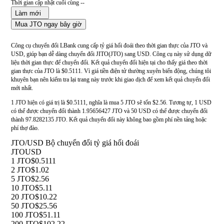
Thời gian cập nhật cuối cùng --
Làm mới
Mua JTO ngay bây giờ
Công cụ chuyển đổi LBank cung cấp tỷ giá hối đoái theo thời gian thực của JTO và
USD, giúp bạn dễ dàng chuyển đổi JITO(JTO) sang USD. Công cụ này sử dụng dữ
liệu thời gian thực để chuyển đổi. Kết quả chuyển đổi hiện tại cho thấy giá theo thời
gian thực của JTO là $0.5111. Vì giá tiền điện tử thường xuyên biến động, chúng tôi
khuyên bạn nên kiểm tra lại trang này trước khi giao dịch để xem kết quả chuyển đổi
mới nhất.
1 JTO hiện có giá trị là $0.5111, nghĩa là mua 5 JTO sẽ tốn $2.56. Tương tự, 1 USD
có thể được chuyển đổi thành 1.95656427 JTO và 50 USD có thể được chuyển đổi
thành 97.8282135 JTO. Kết quả chuyển đổi này không bao gồm phí nền tảng hoặc
phí thợ đào.
JTO/USD Bộ chuyển đổi tỷ giá hối đoái
JTO
USD
1 JTO
$0.5111
2 JTO
$1.02
5 JTO
$2.56
10 JTO
$5.11
20 JTO
$10.22
50 JTO
$25.56
100 JTO
$51.11
200 JTO
$102.22