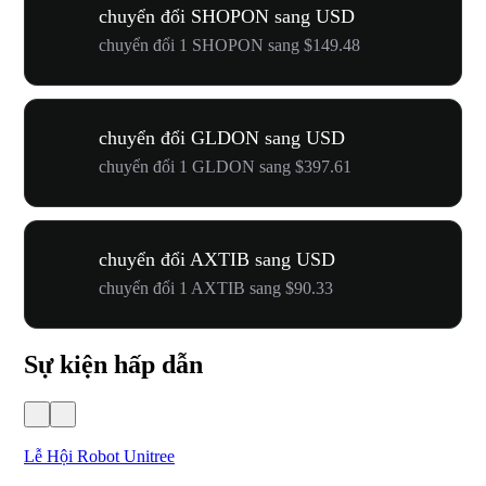
chuyển đổi SHOPON sang USD
chuyển đổi 1 SHOPON sang $149.48
chuyển đổi GLDON sang USD
chuyển đổi 1 GLDON sang $397.61
chuyển đổi AXTIB sang USD
chuyển đổi 1 AXTIB sang $90.33
Sự kiện hấp dẫn
Lễ Hội Robot Unitree
Hư