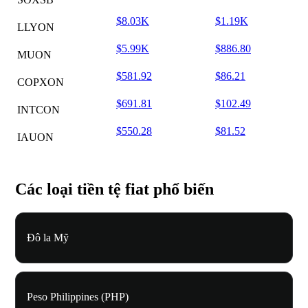
$8.03K
$1.19K
LLYON
$5.99K
$886.80
MUON
$581.92
$86.21
COPXON
$691.81
$102.49
INTCON
$550.28
$81.52
IAUON
Các loại tiền tệ fiat phổ biến
Đô la Mỹ
Peso Philippines (PHP)