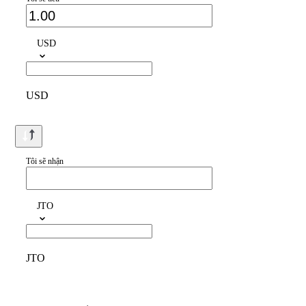
USD
USD
Tôi sẽ nhận
JTO
JTO