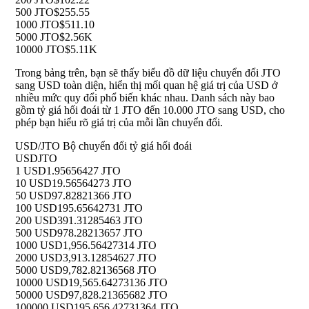
500 JTO
$255.55
1000 JTO
$511.10
5000 JTO
$2.56K
10000 JTO
$5.11K
Trong bảng trên, bạn sẽ thấy biểu đồ dữ liệu chuyển đổi JTO
sang USD toàn diện, hiển thị mối quan hệ giá trị của USD ở
nhiều mức quy đổi phổ biến khác nhau. Danh sách này bao
gồm tỷ giá hối đoái từ 1 JTO đến 10.000 JTO sang USD, cho
phép bạn hiểu rõ giá trị của mỗi lần chuyển đổi.
USD/JTO Bộ chuyển đổi tỷ giá hối đoái
USD
JTO
1 USD
1.95656427 JTO
10 USD
19.56564273 JTO
50 USD
97.82821366 JTO
100 USD
195.65642731 JTO
200 USD
391.31285463 JTO
500 USD
978.28213657 JTO
1000 USD
1,956.56427314 JTO
2000 USD
3,913.12854627 JTO
5000 USD
9,782.82136568 JTO
10000 USD
19,565.64273136 JTO
50000 USD
97,828.21365682 JTO
100000 USD
195,656.42731364 JTO