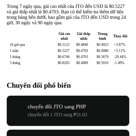
Trong 7 ngày qua, giá cao nhất của JTO đến USD là $0.5227
và giá thấp nhất là $0.4703. Bạn có thể kiểm tra thêm dữ liệu
trong bảng bên dưới, bao gồm giá của JTO đến USD trong 24
giờ, 30 ngày và 90 ngày qua.
Giá cao
Giá thấp
Trung
Thay đổi
nhất
nhất
bình
24 giờ qua
$0.5122
$0.4840
$0.4923
+3.87%
1 tuần
$0.5227
$0.4703
$0.4980
+3.11%
1 tháng
$0.6746
$0.4703
$0.5679
-20.44%
3 tháng
$0.8203
$0.4089
$0.5916
-1.49%
Chuyển đổi phổ biến
chuyển đổi JTO sang PHP
chuyển đổi 1 JTO sang ₱31.03