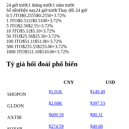
24 giờ trước
1 tháng trước
1 năm trước
Số tiền
Hiện nay
24 giờ trước
Thay đổi 24 giờ
0.5 JTO
$0.2555
$0.2550
+3.72%
1 JTO
$0.5111
$0.5100
+3.72%
5 JTO
$2.56
$2.55
+3.72%
10 JTO
$5.11
$5.10
+3.72%
50 JTO
$25.56
$25.50
+3.72%
100 JTO
$51.11
$51.00
+3.72%
500 JTO
$255.55
$255.00
+3.72%
1000 JTO
$511.10
$510.00
+3.72%
Tỷ giá hối đoái phổ biến
CNY
USD
$1.01K
$149.49
SHOPON
$2.68K
$397.53
GLDON
$609.59
$90.31
AXTIB
$274.59
$40.68
SOXSB