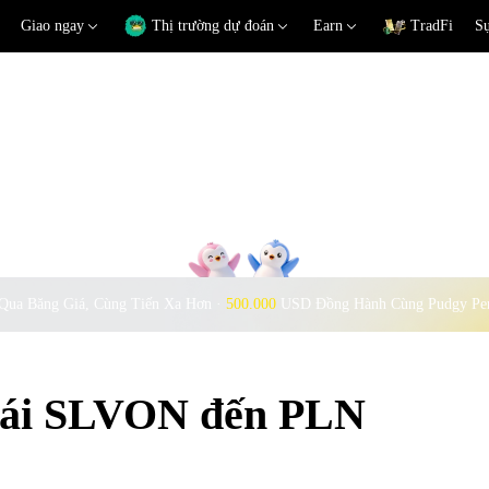
Giao ngay
Thị trường dự đoán
Earn
TradFi
Sự
Qua Băng Giá, Cùng Tiến Xa Hơn ·
500.000
USD Đồng Hành Cùng Pudgy Pe
đoái SLVON đến PLN