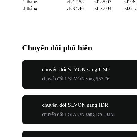
1 tháng
zł217.58
zł185.07
zł196
3 tháng
zł294.46
zł187.03
zł221
Chuyển đổi phổ biến
chuyển đổi SLVON sang USD
chuyển đổi 1 SLVON sang $57.76
chuyển đổi SLVON sang IDR
chuyển đổi 1 SLVON sang Rp1.03M