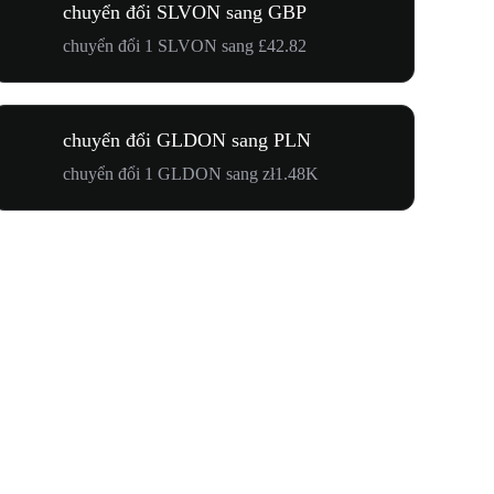
chuyển đổi SLVON sang GBP
chuyển đổi 1 SLVON sang £42.82
chuyển đổi GLDON sang PLN
chuyển đổi 1 GLDON sang zł1.48K
Hướng Về 