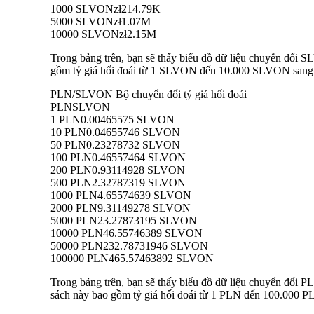
1000 SLVON
zł214.79K
5000 SLVON
zł1.07M
10000 SLVON
zł2.15M
Trong bảng trên, bạn sẽ thấy biểu đồ dữ liệu chuyển đổi 
gồm tỷ giá hối đoái từ 1 SLVON đến 10.000 SLVON sang PL
PLN/SLVON Bộ chuyển đổi tỷ giá hối đoái
PLN
SLVON
1 PLN
0.00465575 SLVON
10 PLN
0.04655746 SLVON
50 PLN
0.23278732 SLVON
100 PLN
0.46557464 SLVON
200 PLN
0.93114928 SLVON
500 PLN
2.32787319 SLVON
1000 PLN
4.65574639 SLVON
2000 PLN
9.31149278 SLVON
5000 PLN
23.27873195 SLVON
10000 PLN
46.55746389 SLVON
50000 PLN
232.78731946 SLVON
100000 PLN
465.57463892 SLVON
Trong bảng trên, bạn sẽ thấy biểu đồ dữ liệu chuyển đổi
sách này bao gồm tỷ giá hối đoái từ 1 PLN đến 100.000 PL