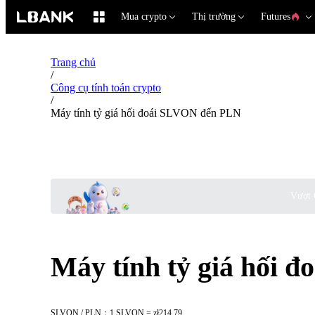
Mua crypto
Thị trường
Futures
Trang chủ
/
Công cụ tính toán crypto
/
Máy tính tỷ giá hối đoái SLVON đến PLN
Vượt 
Máy tính tỷ giá hối 
SLVON / PLN：1 SLVON = zł214.79