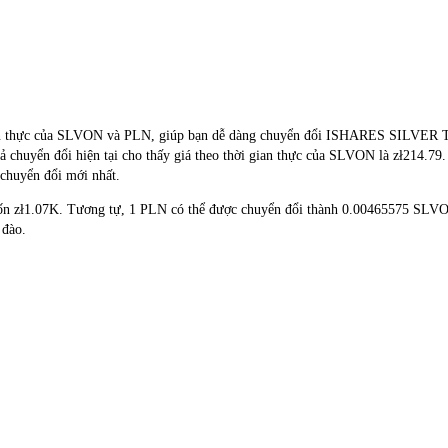
hời gian thực của SLVON và PLN, giúp bạn dễ dàng chuyển đổi ISHARES
ả chuyển đổi hiện tại cho thấy giá theo thời gian thực của SLVON là zł214.79.
 chuyển đổi mới nhất.
 tốn zł1.07K. Tương tự, 1 PLN có thể được chuyển đổi thành 0.00465575 SL
 đào.