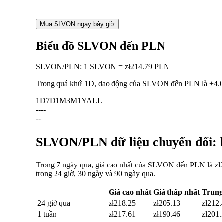
Mua SLVON ngay bây giờ
Biểu đồ SLVON đến PLN
SLVON
/
PLN
:
1 SLVON = zł214.79 PLN
Trong quá khứ 1D, dao động của SLVON đến PLN là
+4.
1D
7D
1M
3M
1Y
ALL
--
--
--
SLVON/PLN dữ liệu chuyển đổi: b
Trong 7 ngày qua, giá cao nhất của SLVON đến PLN là zł2
trong 24 giờ, 30 ngày và 90 ngày qua.
Giá cao nhất
Giá thấp nhất
Trung
24 giờ qua
zł218.25
zł205.13
zł212
1 tuần
zł217.61
zł190.46
zł201