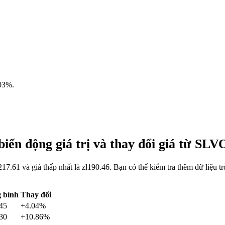
03%
.
iến động giá trị và thay đổi giá từ S
17.61 và giá thấp nhất là zł190.46. Bạn có thể kiểm tra thêm dữ liệ
 bình
Thay đổi
.45
+4.04%
.30
+10.86%