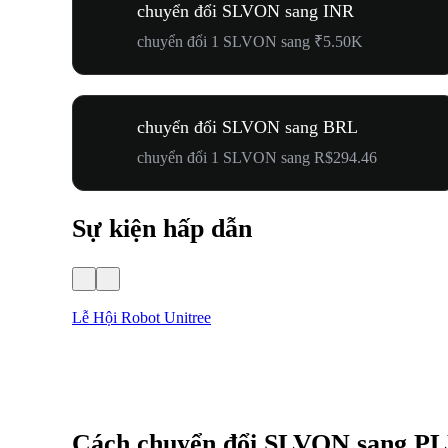
chuyển đổi SLVON sang INR
chuyển đổi 1 SLVON sang ₹5.50K
chuyển đổi SLVON sang BRL
chuyển đổi 1 SLVON sang R$294.46
Sự kiện hấp dẫn
Lễ Hội Robot Unitree
Cách chuyển đổi SLVON sang P