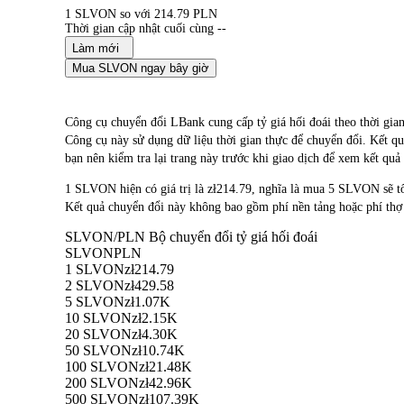
1 SLVON so với 214.79 PLN
Thời gian cập nhật cuối cùng --
Làm mới
Mua SLVON ngay bây giờ
Công cụ chuyển đổi LBank cung cấp tỷ giá hối đoái theo t
Công cụ này sử dụng dữ liệu thời gian thực để chuyển đổi. Kết qu
bạn nên kiểm tra lại trang này trước khi giao dịch để xem kết quả
1 SLVON hiện có giá trị là zł214.79, nghĩa là mua 5 SLVON sẽ
Kết quả chuyển đổi này không bao gồm phí nền tảng hoặc phí thợ
SLVON/PLN Bộ chuyển đổi tỷ giá hối đoái
SLVON
PLN
1 SLVON
zł214.79
2 SLVON
zł429.58
5 SLVON
zł1.07K
10 SLVON
zł2.15K
20 SLVON
zł4.30K
50 SLVON
zł10.74K
100 SLVON
zł21.48K
200 SLVON
zł42.96K
500 SLVON
zł107.39K