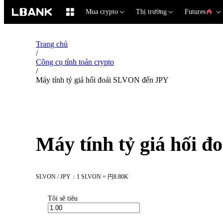
Mua crypto
Thị trường
Futures
Trang chủ
/
Công cụ tính toán crypto
/
Máy tính tỷ giá hối đoái SLVON đến JPY
Máy tính tỷ giá hối 
SLVON / JPY：1 SLVON = 円8.80K
Tôi sẽ tiêu