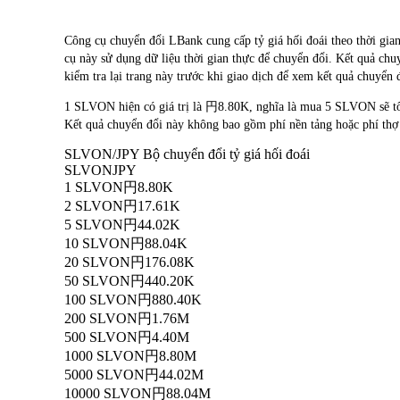
Công cụ chuyển đổi LBank cung cấp tỷ giá hối đoái theo t
cụ này sử dụng dữ liệu thời gian thực để chuyển đổi. Kết quả chu
kiểm tra lại trang này trước khi giao dịch để xem kết quả chuyển 
1 SLVON hiện có giá trị là 円8.80K, nghĩa là mua 5 SLVON sẽ 
Kết quả chuyển đổi này không bao gồm phí nền tảng hoặc phí thợ
SLVON/JPY Bộ chuyển đổi tỷ giá hối đoái
SLVON
JPY
1 SLVON
円8.80K
2 SLVON
円17.61K
5 SLVON
円44.02K
10 SLVON
円88.04K
20 SLVON
円176.08K
50 SLVON
円440.20K
100 SLVON
円880.40K
200 SLVON
円1.76M
500 SLVON
円4.40M
1000 SLVON
円8.80M
5000 SLVON
円44.02M
10000 SLVON
円88.04M