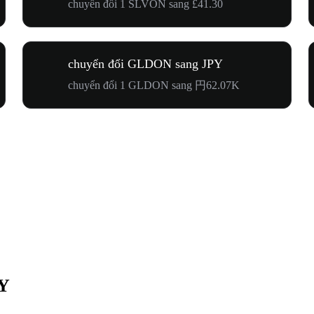
chuyển đổi 1 SLVON sang £41.30
chuyển đổi GLDON sang JPY
chuyển đổi 1 GLDON sang 円62.07K
PY