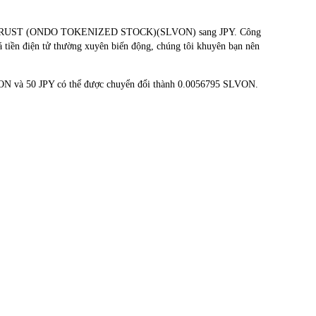
SILVER TRUST (ONDO TOKENIZED STOCK)(SLVON) sang JPY. Công
á tiền điện tử thường xuyên biến động, chúng tôi khuyên bạn nên
VON và 50 JPY có thể được chuyển đổi thành 0.0056795 SLVON.