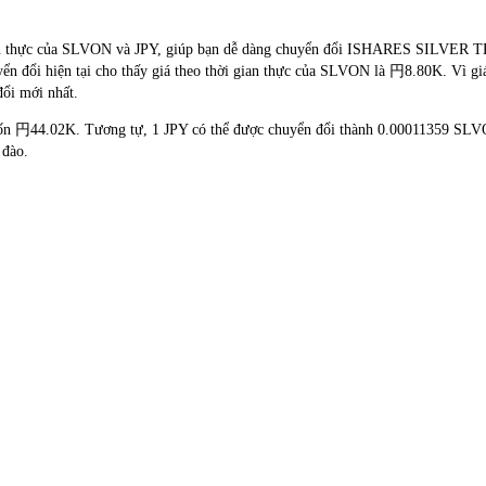
hời gian thực của SLVON và JPY, giúp bạn dễ dàng chuyển đổi ISHARES 
yển đổi hiện tại cho thấy giá theo thời gian thực của SLVON là 円8.80K. Vì gi
đổi mới nhất.
tốn 円44.02K. Tương tự, 1 JPY có thể được chuyển đổi thành 0.00011359 SL
 đào.