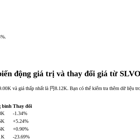
4%
.
iến động giá trị và thay đổi giá từ SL
.00K và giá thấp nhất là 円8.12K. Bạn có thể kiểm tra thêm dữ liệu 
 bình
Thay đổi
8K
-1.34%
5K
+5.24%
6K
+0.90%
1K
-23.69%