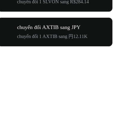
chuyển đổi 1 SLVON sang R$284.14
chuyển đổi AXTIB sang JPY
chuyển đổi 1 AXTIB sang 円12.11K
Lễ Hội N