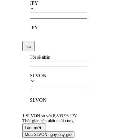
JPY
JPY
Tôi sẽ nhận
SLVON
SLVON
1 SLVON so với 8,803.96 JPY
Thời gian cập nhật cuối cùng --
Làm mới
Mua SLVON ngay bây giờ