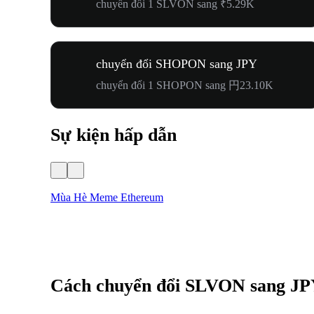
chuyển đổi 1 SLVON sang ₹5.29K
chuyển đổi SHOPON sang JPY
chuyển đổi 1 SHOPON sang 円23.10K
Sự kiện hấp dẫn
Mùa Hè Meme Ethereum
Cách chuyển đổi SLVON sang J