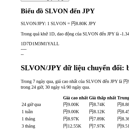
Biểu đồ SLVON đến JPY
SLVON
/
JPY
:
1 SLVON = 円8.80K JPY
Trong quá khứ 1D, dao động của SLVON đến JPY là
-1.3
1D
7D
1M
3M
1Y
ALL
--
--
--
SLVON/JPY dữ liệu chuyển đổi: b
Trong 7 ngày qua, giá cao nhất của SLVON đến JPY là 円9
trong 24 giờ, 30 ngày và 90 ngày qua.
Giá cao nhất
Giá thấp nhất
Trung
24 giờ qua
円9.00K
円8.74K
円8.8
1 tuần
円9.00K
円8.12K
円8.4
1 tháng
円8.97K
円7.89K
円8.3
3 tháng
円12.55K
円7.97K
円9.5