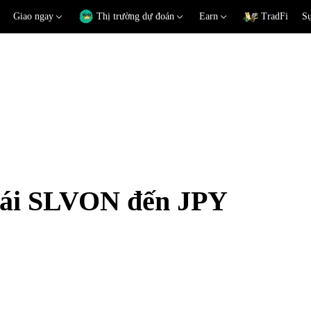
Giao ngay
Thị trường dự đoán
Earn
TradFi
Sự
đoái SLVON đến JPY