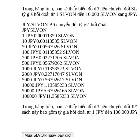
Trong bảng trên, bạn sẽ thấy biểu đồ dữ liệu chuyển đổi 
tỷ giá hối đoái từ 1 SLVON đến 10.000 SLVON sang JPY, ch
JPY/SLVON Bộ chuyển đổi tỷ giá hối đoái
JPY
SLVON
1 JPY
0.00011359 SLVON
10 JPY
0.00113585 SLVON
50 JPY
0.00567926 SLVON
100 JPY
0.01135852 SLVON
200 JPY
0.02271705 SLVON
500 JPY
0.05679262 SLVON
1000 JPY
0.11358523 SLVON
2000 JPY
0.22717047 SLVON
5000 JPY
0.56792617 SLVON
10000 JPY
1.13585233 SLVON
50000 JPY
5.67926165 SLVON
100000 JPY
11.3585233 SLVON
Trong bảng trên, bạn sẽ thấy biểu đồ dữ liệu chuyển đổi 
sách này bao gồm tỷ giá hối đoái từ 1 JPY đến 100.000 JP
Mua SLVON ngay bây giờ