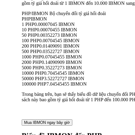
gồm tỷ giá hối đoái từ 1 IBMON đến 10.000 IBMON sang PH
PHP/IBMON Bộ chuyển đổi tỷ giá hối đoái
PHP
IBMON
1 PHP
0.00007045 IBMON
10 PHP
0.00070455 IBMON
50 PHP
0.00352273 IBMON
100 PHP
0.00704545 IBMON
200 PHP
0.01409091 IBMON
500 PHP
0.03522727 IBMON
1000 PHP
0.07045455 IBMON
2000 PHP
0.14090909 IBMON
5000 PHP
0.35227273 IBMON
10000 PHP
0.70454545 IBMON
50000 PHP
3.52272727 IBMON
100000 PHP
7.04545455 IBMON
Trong bảng trên, bạn sẽ thấy biểu đồ dữ liệu chuyển đổi
sách này bao gồm tỷ giá hối đoái từ 1 PHP đến 100.000 PH
Mua IBMON ngay bây giờ