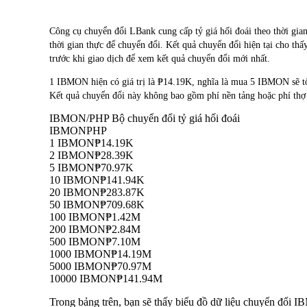
Công cụ chuyển đổi LBank cung cấp tỷ giá hối đoái theo thờ
thời gian thực để chuyển đổi. Kết quả chuyển đổi hiện tại cho th
trước khi giao dịch để xem kết quả chuyển đổi mới nhất.
1 IBMON hiện có giá trị là ₱14.19K, nghĩa là mua 5 IBMON sẽ
Kết quả chuyển đổi này không bao gồm phí nền tảng hoặc phí thợ
IBMON/PHP Bộ chuyển đổi tỷ giá hối đoái
IBMON
PHP
1 IBMON
₱14.19K
2 IBMON
₱28.39K
5 IBMON
₱70.97K
10 IBMON
₱141.94K
20 IBMON
₱283.87K
50 IBMON
₱709.68K
100 IBMON
₱1.42M
200 IBMON
₱2.84M
500 IBMON
₱7.10M
1000 IBMON
₱14.19M
5000 IBMON
₱70.97M
10000 IBMON
₱141.94M
Trong bảng trên, bạn sẽ thấy biểu đồ dữ liệu chuyển đổi 