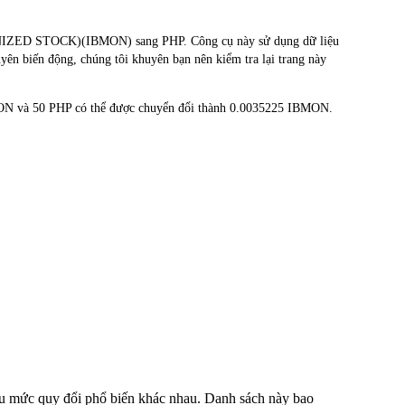
KENIZED STOCK)(IBMON) sang PHP. Công cụ này sử dụng dữ liệu
uyên biến động, chúng tôi khuyên bạn nên kiểm tra lại trang này
MON và 50 PHP có thể được chuyển đổi thành 0.0035225 IBMON.
iều mức quy đổi phổ biến khác nhau. Danh sách này bao