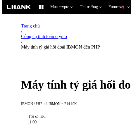
Mua crypto
Thị trường
Futures
Trang chủ
/
Công cụ tính toán crypto
/
Máy tính tỷ giá hối đoái IBMON đến PHP
Máy tính tỷ giá hối
IBMON / PHP：1 IBMON = ₱14.19K
Tôi sẽ tiêu