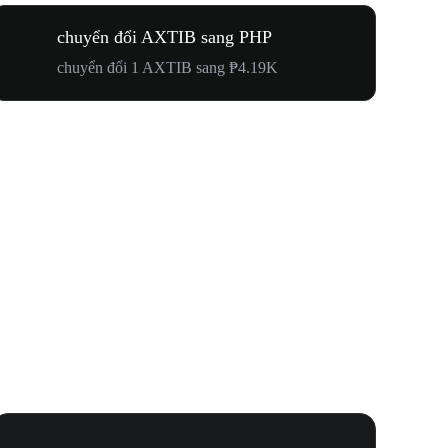
chuyển đổi AXTIB sang PHP
chuyển đổi 1 AXTIB sang ₱4.19K
Lễ Hội N