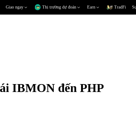
Giao ngay
Thị trường dự đoán
Earn
TradFi
Sự
 đoái IBMON đến PHP