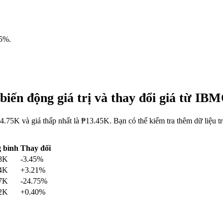
45%
.
iến động giá trị và thay đổi giá từ I
.75K và giá thấp nhất là ₱13.45K. Bạn có thể kiểm tra thêm dữ liệ
 bình
Thay đổi
8K
-3.45%
4K
+3.21%
7K
-24.75%
2K
+0.40%