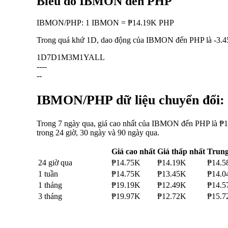
Biểu đồ IBMON đến PHP
IBMON
/
PHP
:
1 IBMON = ₱14.19K PHP
Trong quá khứ 1D, dao động của IBMON đến PHP là
-3.
1D
7D
1M
3M
1Y
ALL
--
--
--
IBMON/PHP dữ liệu chuyển đổi: b
Trong 7 ngày qua, giá cao nhất của IBMON đến PHP là ₱14
trong 24 giờ, 30 ngày và 90 ngày qua.
Giá cao nhất
Giá thấp nhất
Trung
24 giờ qua
₱14.75K
₱14.19K
₱14.5
1 tuần
₱14.75K
₱13.45K
₱14.0
1 tháng
₱19.19K
₱12.49K
₱14.5
3 tháng
₱19.97K
₱12.72K
₱15.7