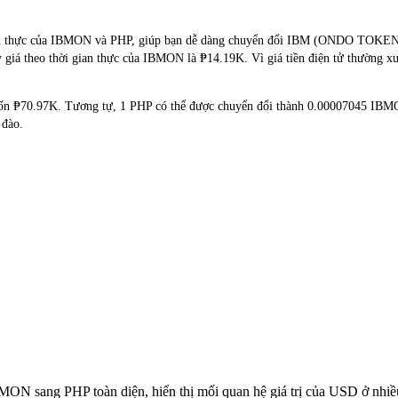
i gian thực của IBMON và PHP, giúp bạn dễ dàng chuyển đổi IBM (ONDO TO
ấy giá theo thời gian thực của IBMON là ₱14.19K. Vì giá tiền điện tử thường x
 tốn ₱70.97K. Tương tự, 1 PHP có thể được chuyển đổi thành 0.00007045 IB
 đào.
IBMON sang PHP toàn diện, hiển thị mối quan hệ giá trị của USD ở nh