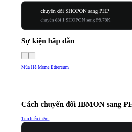
chuyển đổi SHOPON sang PHP
chuyển đổi 1 SHOPON sang ₱8.78K
Sự kiện hấp dẫn
Mùa Hè Meme Ethereum
Cách chuyển đổi IBMON sang P
Tìm hiểu thêm