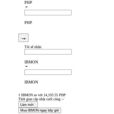
PHP
PHP
Tôi sẽ nhận
IBMON
IBMON
1 IBMON so với 14,193.55 PHP
Thời gian cập nhật cuối cùng --
Làm mới
Mua IBMON ngay bây giờ