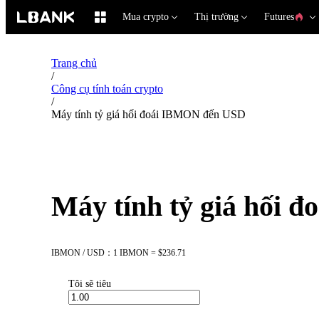
Mua crypto
Thị trường
Futures
Trang chủ
/
Công cụ tính toán crypto
/
Máy tính tỷ giá hối đoái IBMON đến USD
Máy tính tỷ giá hối
IBMON / USD：1 IBMON = $236.71
Tôi sẽ tiêu