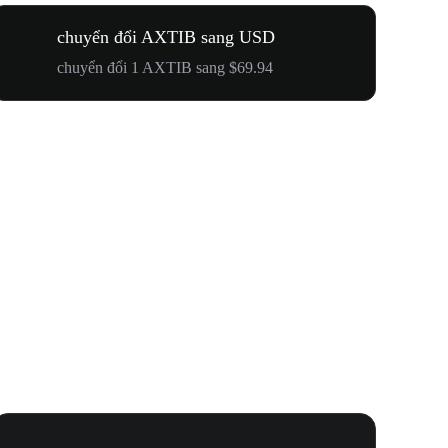
chuyển đổi AXTIB sang USD
chuyển đổi 1 AXTIB sang $69.94
Lễ Hội N