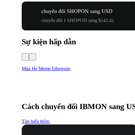
chuyển đổi SHOPON sang USD
chuyển đổi 1 SHOPON sang $142.42
Sự kiện hấp dẫn
Mùa Hè Meme Ethereum
Cách chuyển đổi IBMON sang U
Tìm hiểu thêm