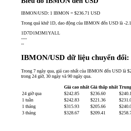
Biểu đồ IBMON đến USD
IBMON
/
USD
:
1 IBMON = $236.71 USD
Trong quá khứ 1D, dao động của IBMON đến USD là
-2.
1D
7D
1M
3M
1Y
ALL
--
--
--
IBMON/USD dữ liệu chuyển đổi: b
Trong 7 ngày qua, giá cao nhất của IBMON đến USD là $24
trong 24 giờ, 30 ngày và 90 ngày qua.
Giá cao nhất
Giá thấp nhất
Trung
24 giờ qua
$242.85
$236.60
$240.
1 tuần
$242.83
$221.36
$231.
1 tháng
$315.93
$205.66
$240.
3 tháng
$328.67
$209.41
$258.