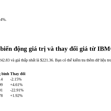
14%
.
iến động giá trị và thay đổi giá từ I
2.83 và giá thấp nhất là $221.36. Bạn có thể kiểm tra thêm dữ liệu
 bình
Thay đổi
14
-2.15%
09
+4.61%
01
-22.91%
78
+1.92%