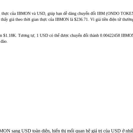
ời gian thực của IBMON và USD, giúp bạn dễ dàng chuyển đổi IBM (ONDO 
o thấy giá theo thời gian thực của IBMON là $236.71. Vì giá tiền điện tử thườ
tốn $1.18K. Tương tự, 1 USD có thể được chuyển đổi thành 0.00422458 IBM
 đào.
IBMON sang USD toàn diện, hiển thị mối quan hệ giá trị của USD ở nh