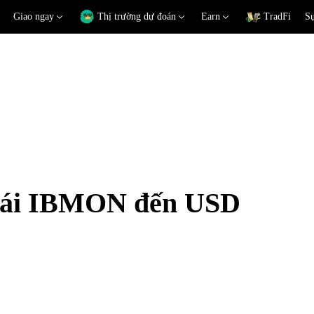
Giao ngay
Thị trường dự đoán
Earn
TradFi
Sự
 đoái IBMON đến USD