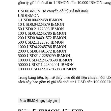
gồm tỷ giá hối đoái từ 1 IBMON đến 10.000 IBMON sang US
USD/IBMON Bộ chuyển đổi tỷ giá hối đoái
USD
IBMON
1 USD
0.00422458 IBMON
10 USD
0.04224579 IBMON
50 USD
0.21122893 IBMON
100 USD
0.42245786 IBMON
200 USD
0.84491572 IBMON
500 USD
2.1122893 IBMON
1000 USD
4.2245786 IBMON
2000 USD
8.4491572 IBMON
5000 USD
21.12289299 IBMON
10000 USD
42.24578598 IBMON
50000 USD
211.22892991 IBMON
100000 USD
422.45785983 IBMON
Trong bảng trên, bạn sẽ thấy biểu đồ dữ liệu chuyển đổi
sách này bao gồm tỷ giá hối đoái từ 1 USD đến 100.000 U
Mua IBMON ngay bây giờ