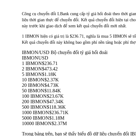
Công cụ chuyển đổi LBank cung cấp tỷ giá hối đoái theo th
liệu thời gian thực để chuyển đổi. Kết quả chuyển đổi hiện tại ch
này trước khi giao dịch để xem kết quả chuyển đổi mới nhất.
1 IBMON hiện có giá trị là $236.71, nghĩa là mua 5 IBMON sẽ 
Kết quả chuyển đổi này không bao gồm phí nền tảng hoặc phí thợ
IBMON/USD Bộ chuyển đổi tỷ giá hối đoái
IBMON
USD
1 IBMON
$236.71
2 IBMON
$473.42
5 IBMON
$1.18K
10 IBMON
$2.37K
20 IBMON
$4.73K
50 IBMON
$11.84K
100 IBMON
$23.67K
200 IBMON
$47.34K
500 IBMON
$118.36K
1000 IBMON
$236.71K
5000 IBMON
$1.18M
10000 IBMON
$2.37M
Trong bảng trên, bạn sẽ thấy biểu đồ dữ liệu chuyển đổi 