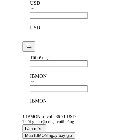
USD
USD
Tôi sẽ nhận
IBMON
IBMON
1 IBMON so với 236.71 USD
Thời gian cập nhật cuối cùng --
Làm mới
Mua IBMON ngay bây giờ