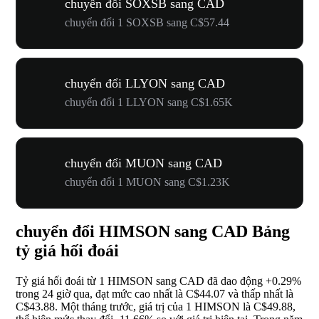
chuyển đổi SOXSB sang CAD
chuyển đổi 1 SOXSB sang C$57.44
chuyển đổi LLYON sang CAD
chuyển đổi 1 LLYON sang C$1.65K
chuyển đổi MUON sang CAD
chuyển đổi 1 MUON sang C$1.23K
chuyển đổi HIMSON sang CAD Bảng
tỷ giá hối đoái
Tỷ giá hối đoái từ 1 HIMSON sang CAD đã dao động
+0.29%
trong 24 giờ qua, đạt mức cao nhất là C$44.07 và thấp nhất là
C$43.88. Một tháng trước, giá trị của 1 HIMSON là C$49.88,