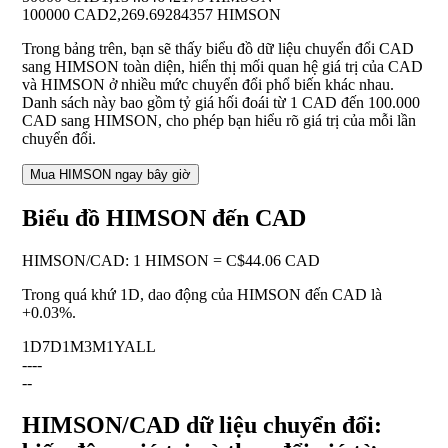
100000 CAD
2,269.69284357 HIMSON
Trong bảng trên, bạn sẽ thấy biểu đồ dữ liệu chuyển đổi CAD
sang HIMSON toàn diện, hiển thị mối quan hệ giá trị của CAD
và HIMSON ở nhiều mức chuyển đổi phổ biến khác nhau.
Danh sách này bao gồm tỷ giá hối đoái từ 1 CAD đến 100.000
CAD sang HIMSON, cho phép bạn hiểu rõ giá trị của mỗi lần
chuyển đổi.
Mua HIMSON ngay bây giờ
Biểu đồ HIMSON đến CAD
HIMSON
/
CAD
:
1 HIMSON = C$44.06 CAD
Trong quá khứ 1D, dao động của HIMSON đến CAD là
+0.03%
.
1D
7D
1M
3M
1Y
ALL
--
--
--
HIMSON/CAD dữ liệu chuyển đổi: