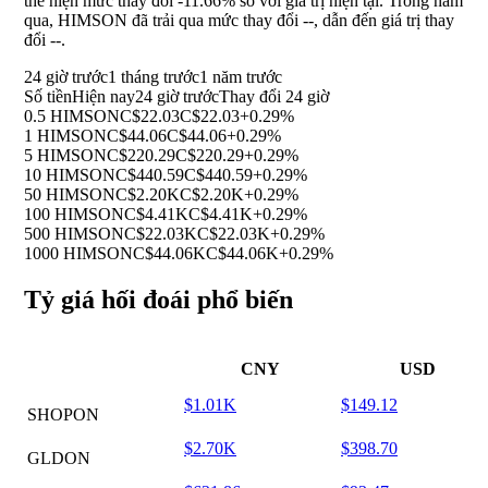
thể hiện mức thay đổi
-11.66%
so với giá trị hiện tại. Trong năm
qua, HIMSON đã trải qua mức thay đổi
--
, dẫn đến giá trị thay
đổi
--
.
24 giờ trước
1 tháng trước
1 năm trước
Số tiền
Hiện nay
24 giờ trước
Thay đổi 24 giờ
0.5 HIMSON
C$22.03
C$22.03
+0.29%
1 HIMSON
C$44.06
C$44.06
+0.29%
5 HIMSON
C$220.29
C$220.29
+0.29%
10 HIMSON
C$440.59
C$440.59
+0.29%
50 HIMSON
C$2.20K
C$2.20K
+0.29%
100 HIMSON
C$4.41K
C$4.41K
+0.29%
500 HIMSON
C$22.03K
C$22.03K
+0.29%
1000 HIMSON
C$44.06K
C$44.06K
+0.29%
Tỷ giá hối đoái phổ biến
CNY
USD
$1.01K
$149.12
SHOPON
$2.70K
$398.70
GLDON