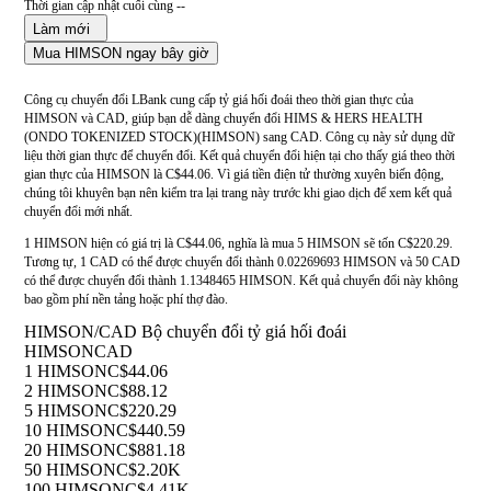
Thời gian cập nhật cuối cùng --
Làm mới
Mua HIMSON ngay bây giờ
Công cụ chuyển đổi LBank cung cấp tỷ giá hối đoái theo thời gian thực của
HIMSON và CAD, giúp bạn dễ dàng chuyển đổi HIMS & HERS HEALTH
(ONDO TOKENIZED STOCK)(HIMSON) sang CAD. Công cụ này sử dụng dữ
liệu thời gian thực để chuyển đổi. Kết quả chuyển đổi hiện tại cho thấy giá theo thời
gian thực của HIMSON là C$44.06. Vì giá tiền điện tử thường xuyên biến động,
chúng tôi khuyên bạn nên kiểm tra lại trang này trước khi giao dịch để xem kết quả
chuyển đổi mới nhất.
1 HIMSON hiện có giá trị là C$44.06, nghĩa là mua 5 HIMSON sẽ tốn C$220.29.
Tương tự, 1 CAD có thể được chuyển đổi thành 0.02269693 HIMSON và 50 CAD
có thể được chuyển đổi thành 1.1348465 HIMSON. Kết quả chuyển đổi này không
bao gồm phí nền tảng hoặc phí thợ đào.
HIMSON/CAD Bộ chuyển đổi tỷ giá hối đoái
HIMSON
CAD
1 HIMSON
C$44.06
2 HIMSON
C$88.12
5 HIMSON
C$220.29
10 HIMSON
C$440.59
20 HIMSON
C$881.18
50 HIMSON
C$2.20K
100 HIMSON
C$4.41K