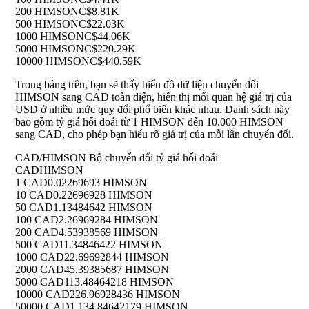
200 HIMSON
C$8.81K
500 HIMSON
C$22.03K
1000 HIMSON
C$44.06K
5000 HIMSON
C$220.29K
10000 HIMSON
C$440.59K
Trong bảng trên, bạn sẽ thấy biểu đồ dữ liệu chuyển đổi
HIMSON sang CAD toàn diện, hiển thị mối quan hệ giá trị của
USD ở nhiều mức quy đổi phổ biến khác nhau. Danh sách này
bao gồm tỷ giá hối đoái từ 1 HIMSON đến 10.000 HIMSON
sang CAD, cho phép bạn hiểu rõ giá trị của mỗi lần chuyển đổi.
CAD/HIMSON Bộ chuyển đổi tỷ giá hối đoái
CAD
HIMSON
1 CAD
0.02269693 HIMSON
10 CAD
0.22696928 HIMSON
50 CAD
1.13484642 HIMSON
100 CAD
2.26969284 HIMSON
200 CAD
4.53938569 HIMSON
500 CAD
11.34846422 HIMSON
1000 CAD
22.69692844 HIMSON
2000 CAD
45.39385687 HIMSON
5000 CAD
113.48464218 HIMSON
10000 CAD
226.96928436 HIMSON
50000 CAD
1,134.84642179 HIMSON