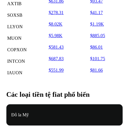
$631.86
$93.47
AXTIB
$278.31
$41.17
SOXSB
$8.02K
$1.19K
LLYON
$5.98K
$885.05
MUON
$581.43
$86.01
COPXON
$687.83
$101.75
INTCON
$551.99
$81.66
IAUON
Các loại tiền tệ fiat phổ biến
Đô la Mỹ