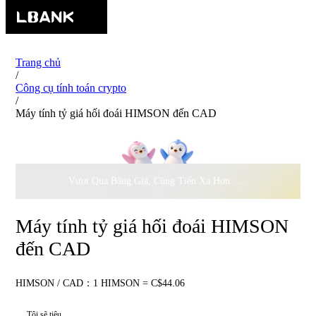
Trang chủ
/
Công cụ tính toán crypto
/
Máy tính tỷ giá hối đoái HIMSON đến CAD
Vượt Qua Băng Giá, Cùng Tiến Xa Hơn ·
500.000
USD Đồng 
Máy tính tỷ giá hối đoái HIMSON
đến CAD
HIMSON / CAD：1 HIMSON = C$44.06
Tôi sẽ tiêu