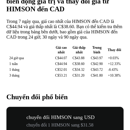
biến động giá trị và thay đổi giá từ
HIMSON đến CAD
Trong 7 ngày qua, giá cao nhất của HIMSON đến CAD là
C$44.94 và giá thấp nhất là C$38.60. Bạn có thể kiểm tra thêm
dữ liệu trong bảng bên dưới, bao gồm giá của HIMSON đến
CAD trong 24 giờ, 30 ngày và 90 ngày qua.
Giá cao
Giá thấp
Trung
Thay đổi
nhất
nhất
bình
24 giờ qua
C$44.07
C$43.88
C$43.97
+0.03%
1 tuần
C$44.94
C$38.60
C$42.90
+12.33%
1 tháng
C$52.01
C$34.32
C$43.72
-6.43%
3 tháng
C$53.21
C$31.20
C$41.80
+10.38%
Chuyển đổi phổ biến
chuyển đổi HIMSON sang USD
chuyển đổi 1 HIMSON sang $31.58