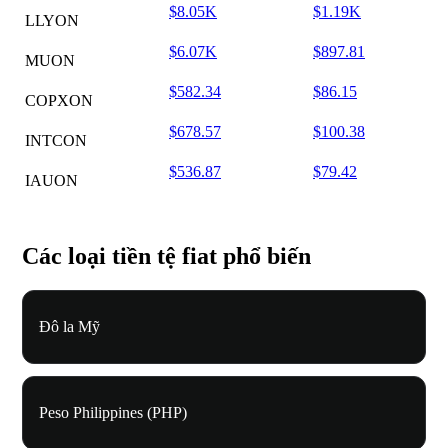
$8.05K
$1.19K
LLYON
$6.07K
$897.81
MUON
$582.34
$86.15
COPXON
$678.57
$100.38
INTCON
$536.87
$79.42
IAUON
Các loại tiền tệ fiat phổ biến
Đô la Mỹ
Peso Philippines (PHP)