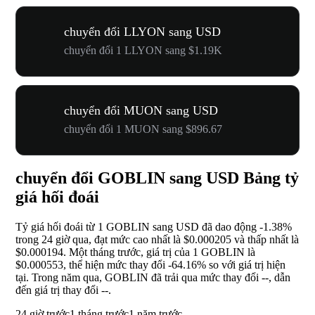
chuyển đổi LLYON sang USD
chuyển đổi 1 LLYON sang $1.19K
chuyển đổi MUON sang USD
chuyển đổi 1 MUON sang $896.67
chuyển đổi GOBLIN sang USD Bảng tỷ
giá hối đoái
Tỷ giá hối đoái từ 1 GOBLIN sang USD đã dao động
-1.38%
trong 24 giờ qua, đạt mức cao nhất là $0.000205 và thấp nhất là
$0.000194. Một tháng trước, giá trị của 1 GOBLIN là
$0.000553, thể hiện mức thay đổi
-64.16%
so với giá trị hiện
tại. Trong năm qua, GOBLIN đã trải qua mức thay đổi
--
, dẫn
đến giá trị thay đổi
--
.
24 giờ trước
1 tháng trước
1 năm trước