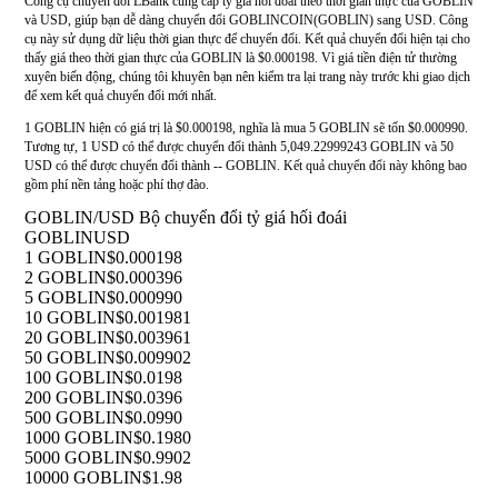
Công cụ chuyển đổi LBank cung cấp tỷ giá hối đoái theo thời gian thực của GOBLIN
và USD, giúp bạn dễ dàng chuyển đổi GOBLINCOIN(GOBLIN) sang USD. Công
cụ này sử dụng dữ liệu thời gian thực để chuyển đổi. Kết quả chuyển đổi hiện tại cho
thấy giá theo thời gian thực của GOBLIN là $0.000198. Vì giá tiền điện tử thường
xuyên biến động, chúng tôi khuyên bạn nên kiểm tra lại trang này trước khi giao dịch
để xem kết quả chuyển đổi mới nhất.
1 GOBLIN hiện có giá trị là $0.000198, nghĩa là mua 5 GOBLIN sẽ tốn $0.000990.
Tương tự, 1 USD có thể được chuyển đổi thành 5,049.22999243 GOBLIN và 50
USD có thể được chuyển đổi thành -- GOBLIN. Kết quả chuyển đổi này không bao
gồm phí nền tảng hoặc phí thợ đào.
GOBLIN/USD Bộ chuyển đổi tỷ giá hối đoái
GOBLIN
USD
1 GOBLIN
$0.000198
2 GOBLIN
$0.000396
5 GOBLIN
$0.000990
10 GOBLIN
$0.001981
20 GOBLIN
$0.003961
50 GOBLIN
$0.009902
100 GOBLIN
$0.0198
200 GOBLIN
$0.0396
500 GOBLIN
$0.0990
1000 GOBLIN
$0.1980
5000 GOBLIN
$0.9902
10000 GOBLIN
$1.98