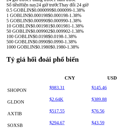
Số tiền
Hiện nay
24 giờ trước
Thay đổi 24 giờ
0.5 GOBLIN
$0.000099
$0.000099
-1.38%
1 GOBLIN
$0.000198
$0.000198
-1.38%
5 GOBLIN
$0.000990
$0.000990
-1.38%
10 GOBLIN
$0.001981
$0.001981
-1.38%
50 GOBLIN
$0.009902
$0.009902
-1.38%
100 GOBLIN
$0.0198
$0.0198
-1.38%
500 GOBLIN
$0.0990
$0.0990
-1.38%
1000 GOBLIN
$0.1980
$0.1980
-1.38%
Tỷ giá hối đoái phổ biến
CNY
USD
$983.31
$145.46
SHOPON
$2.64K
$389.88
GLDON
$517.55
$76.56
AXTIB
$294.67
$43.59
SOXSB