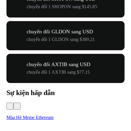
chuyển đổi 1 SHOPON sang $145.85
chuyển đổi GLDON sang USD
chuyển đổi 1 GLDON sang $389.21
chuyển đổi AXTIB sang USD
chuyển đổi 1 AXTIB sang $77.15
Sự kiện hấp dẫn
Mùa Hè Meme Ethereum
Lễ