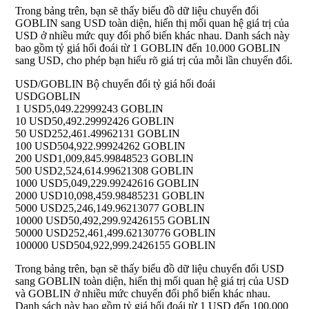
Trong bảng trên, bạn sẽ thấy biểu đồ dữ liệu chuyển đổi
GOBLIN sang USD toàn diện, hiển thị mối quan hệ giá trị của
USD ở nhiều mức quy đổi phổ biến khác nhau. Danh sách này
bao gồm tỷ giá hối đoái từ 1 GOBLIN đến 10.000 GOBLIN
sang USD, cho phép bạn hiểu rõ giá trị của mỗi lần chuyển đổi.
USD/GOBLIN Bộ chuyển đổi tỷ giá hối đoái
USD
GOBLIN
1 USD
5,049.22999243 GOBLIN
10 USD
50,492.29992426 GOBLIN
50 USD
252,461.49962131 GOBLIN
100 USD
504,922.99924262 GOBLIN
200 USD
1,009,845.99848523 GOBLIN
500 USD
2,524,614.99621308 GOBLIN
1000 USD
5,049,229.99242616 GOBLIN
2000 USD
10,098,459.98485231 GOBLIN
5000 USD
25,246,149.96213077 GOBLIN
10000 USD
50,492,299.92426155 GOBLIN
50000 USD
252,461,499.62130776 GOBLIN
100000 USD
504,922,999.2426155 GOBLIN
Trong bảng trên, bạn sẽ thấy biểu đồ dữ liệu chuyển đổi USD
sang GOBLIN toàn diện, hiển thị mối quan hệ giá trị của USD
và GOBLIN ở nhiều mức chuyển đổi phổ biến khác nhau.
Danh sách này bao gồm tỷ giá hối đoái từ 1 USD đến 100.000