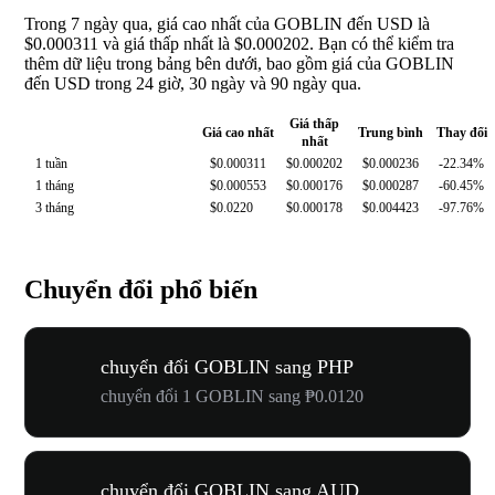
Trong 7 ngày qua, giá cao nhất của GOBLIN đến USD là
$0.000311 và giá thấp nhất là $0.000202. Bạn có thể kiểm tra
thêm dữ liệu trong bảng bên dưới, bao gồm giá của GOBLIN
đến USD trong 24 giờ, 30 ngày và 90 ngày qua.
Giá thấp
Giá cao nhất
Trung bình
Thay đổi
nhất
1 tuần
$0.000311
$0.000202
$0.000236
-22.34%
1 tháng
$0.000553
$0.000176
$0.000287
-60.45%
3 tháng
$0.0220
$0.000178
$0.004423
-97.76%
Chuyển đổi phổ biến
chuyển đổi GOBLIN sang PHP
chuyển đổi 1 GOBLIN sang ₱0.0120
chuyển đổi GOBLIN sang AUD