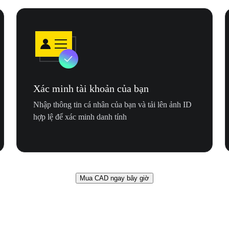
Xác minh tài khoản của bạn
Nhập thông tin cá nhân của bạn và tải lên ảnh ID
hợp lệ để xác minh danh tính
Mua CAD ngay bây giờ