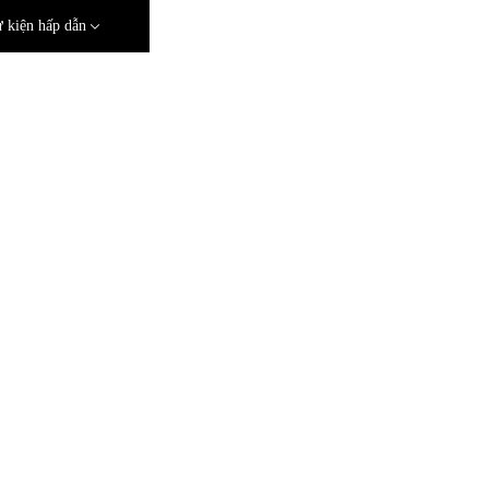
 kiện hấp dẫn