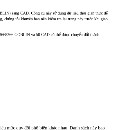
LIN) sang CAD. Công cụ này sử dụng dữ liệu thời gian thực để
, chúng tôi khuyên bạn nên kiểm tra lại trang này trước khi giao
.73668266 GOBLIN và 50 CAD có thể được chuyển đổi thành --
hiều mức quy đổi phổ biến khác nhau. Danh sách này bao