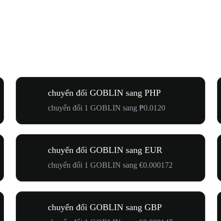
chuyển đổi GOBLIN sang PHP
chuyển đổi 1 GOBLIN sang ₱0.0120
chuyển đổi GOBLIN sang EUR
chuyển đổi 1 GOBLIN sang €0.000172
chuyển đổi GOBLIN sang GBP