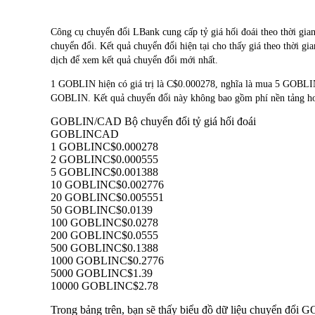
Công cụ chuyển đổi LBank cung cấp tỷ giá hối đoái theo thời 
chuyển đổi. Kết quả chuyển đổi hiện tại cho thấy giá theo thời g
dịch để xem kết quả chuyển đổi mới nhất.
1 GOBLIN hiện có giá trị là C$0.000278, nghĩa là mua 5 GOBLI
GOBLIN. Kết quả chuyển đổi này không bao gồm phí nền tảng ho
GOBLIN/CAD Bộ chuyển đổi tỷ giá hối đoái
GOBLIN
CAD
1 GOBLIN
C$0.000278
2 GOBLIN
C$0.000555
5 GOBLIN
C$0.001388
10 GOBLIN
C$0.002776
20 GOBLIN
C$0.005551
50 GOBLIN
C$0.0139
100 GOBLIN
C$0.0278
200 GOBLIN
C$0.0555
500 GOBLIN
C$0.1388
1000 GOBLIN
C$0.2776
5000 GOBLIN
C$1.39
10000 GOBLIN
C$2.78
Trong bảng trên, bạn sẽ thấy biểu đồ dữ liệu chuyển đổi 