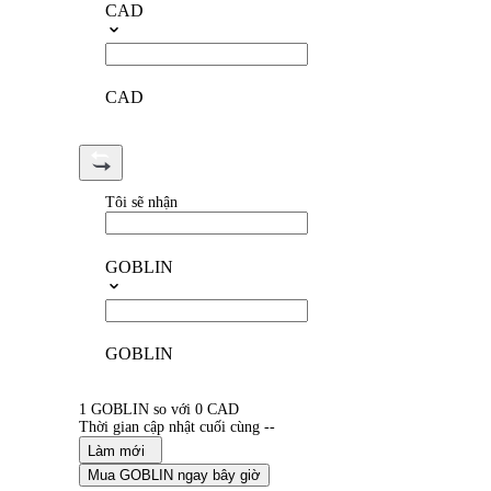
CAD
CAD
Tôi sẽ nhận
GOBLIN
GOBLIN
1 GOBLIN so với 0 CAD
Thời gian cập nhật cuối cùng --
Làm mới
Mua GOBLIN ngay bây giờ