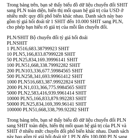
Trong bảng trên, bạn sẽ thấy biểu đồ dữ liệu chuyển đổi SHIT
sang PLN toàn diện, hiển thị mối quan hệ giá trị của USD ở
nhiều mức quy đổi phổ biến khác nhau. Danh sách này bao
gồm tỷ giá hối đoái từ 1 SHIT đến 10.000 SHIT sang PLN,
cho phép bạn hiểu rõ giá trị của mỗi lần chuyển đổi.
PLN/SHIT Bộ chuyển đổi tỷ giá hối đoái
PLN
SHIT
1 PLN
516,683.38799923 SHIT
10 PLN
5,166,833.87999228 SHIT
50 PLN
25,834,169.39996141 SHIT
100 PLN
51,668,338.79992282 SHIT
200 PLN
103,336,677.59984565 SHIT
500 PLN
258,341,693.99961412 SHIT
1000 PLN
516,683,387.99922824 SHIT
2000 PLN
1,033,366,775.9984565 SHIT
5000 PLN
2,583,416,939.9961414 SHIT
10000 PLN
5,166,833,879.992283 SHIT
50000 PLN
25,834,169,399.96141 SHIT
100000 PLN
51,668,338,799.92282 SHIT
Trong bảng trên, bạn sẽ thấy biểu đồ dữ liệu chuyển đổi PLN
sang SHIT toàn diện, hiển thị mối quan hệ giá trị của PLN và
SHIT ở nhiều mức chuyển đổi phổ biến khác nhau. Danh sách
này bao gồm tỷ giá hối đoái từ 1 PLN đến 100.000 PLN sang