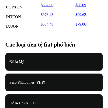
$582.00
$86.09
COPXON
$673.43
$99.62
INTCON
$534.48
$79.06
IAUON
Các loại tiền tệ fiat phổ biến
Đô la Mỹ
Peso Philippines (PHP)
Đô la Úc (AUD)