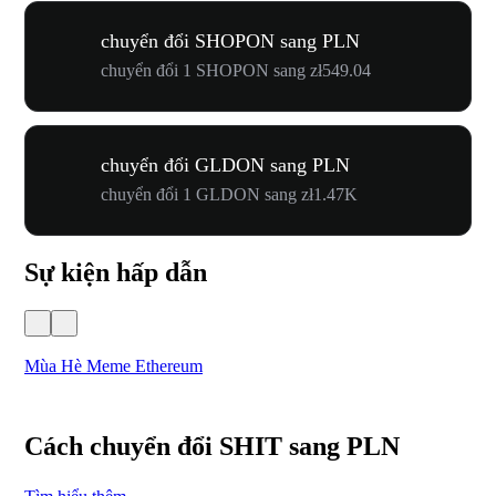
chuyển đổi SHOPON sang PLN
chuyển đổi 1 SHOPON sang zł549.04
chuyển đổi GLDON sang PLN
chuyển đổi 1 GLDON sang zł1.47K
Sự kiện hấp dẫn
Mùa Hè Meme Ethereum
Lễ
Cách chuyển đổi SHIT sang PLN