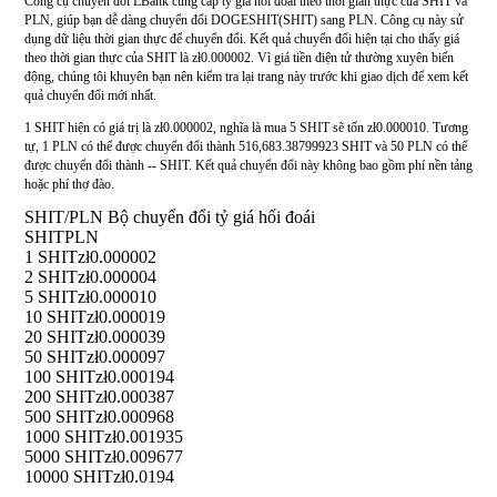
Công cụ chuyển đổi LBank cung cấp tỷ giá hối đoái theo thời gian thực của SHIT và
PLN, giúp bạn dễ dàng chuyển đổi DOGESHIT(SHIT) sang PLN. Công cụ này sử
dụng dữ liệu thời gian thực để chuyển đổi. Kết quả chuyển đổi hiện tại cho thấy giá
theo thời gian thực của SHIT là zł0.000002. Vì giá tiền điện tử thường xuyên biến
động, chúng tôi khuyên bạn nên kiểm tra lại trang này trước khi giao dịch để xem kết
quả chuyển đổi mới nhất.
1 SHIT hiện có giá trị là zł0.000002, nghĩa là mua 5 SHIT sẽ tốn zł0.000010. Tương
tự, 1 PLN có thể được chuyển đổi thành 516,683.38799923 SHIT và 50 PLN có thể
được chuyển đổi thành -- SHIT. Kết quả chuyển đổi này không bao gồm phí nền tảng
hoặc phí thợ đào.
SHIT/PLN Bộ chuyển đổi tỷ giá hối đoái
SHIT
PLN
1 SHIT
zł0.000002
2 SHIT
zł0.000004
5 SHIT
zł0.000010
10 SHIT
zł0.000019
20 SHIT
zł0.000039
50 SHIT
zł0.000097
100 SHIT
zł0.000194
200 SHIT
zł0.000387
500 SHIT
zł0.000968
1000 SHIT
zł0.001935
5000 SHIT
zł0.009677
10000 SHIT
zł0.0194