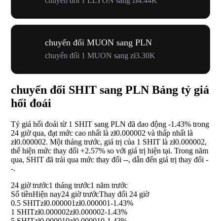
chuyển đổi 1 LLYON sang zł4.44K
chuyển đổi MUON sang PLN
chuyển đổi 1 MUON sang zł3.30K
chuyển đổi SHIT sang PLN Bảng tỷ giá
hối đoái
Tỷ giá hối đoái từ 1 SHIT sang PLN đã dao động
-1.43%
trong
24 giờ qua, đạt mức cao nhất là zł0.000002 và thấp nhất là
zł0.000002. Một tháng trước, giá trị của 1 SHIT là zł0.000002,
thể hiện mức thay đổi
+2.57%
so với giá trị hiện tại. Trong năm
qua, SHIT đã trải qua mức thay đổi
--
, dẫn đến giá trị thay đổi
-
-
.
24 giờ trước
1 tháng trước
1 năm trước
Số tiền
Hiện nay
24 giờ trước
Thay đổi 24 giờ
0.5 SHIT
zł0.000001
zł0.000001
-1.43%
1 SHIT
zł0.000002
zł0.000002
-1.43%
5 SHIT
zł0.000010
zł0.000010
-1.43%