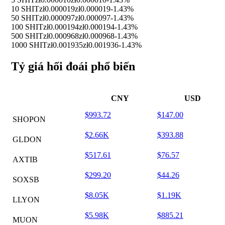
10 SHIT
zł0.000019
zł0.000019
-1.43%
50 SHIT
zł0.000097
zł0.000097
-1.43%
100 SHIT
zł0.000194
zł0.000194
-1.43%
500 SHIT
zł0.000968
zł0.000968
-1.43%
1000 SHIT
zł0.001935
zł0.001936
-1.43%
Tỷ giá hối đoái phổ biến
CNY
USD
$993.72
$147.00
SHOPON
$2.66K
$393.88
GLDON
$517.61
$76.57
AXTIB
$299.20
$44.26
SOXSB
$8.05K
$1.19K
LLYON
$5.98K
$885.21
MUON