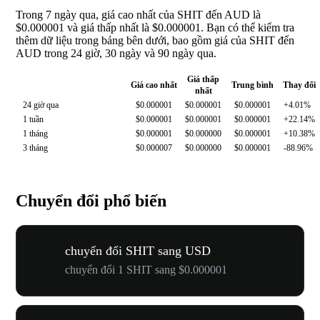
Trong 7 ngày qua, giá cao nhất của SHIT đến AUD là
$0.000001 và giá thấp nhất là $0.000001. Bạn có thể kiểm tra
thêm dữ liệu trong bảng bên dưới, bao gồm giá của SHIT đến
AUD trong 24 giờ, 30 ngày và 90 ngày qua.
Giá thấp
Giá cao nhất
Trung bình
Thay đổi
nhất
24 giờ qua
$0.000001
$0.000001
$0.000001
+4.01%
1 tuần
$0.000001
$0.000001
$0.000001
+22.14%
1 tháng
$0.000001
$0.000000
$0.000001
+10.38%
3 tháng
$0.000007
$0.000000
$0.000001
-88.96%
Chuyển đổi phổ biến
chuyển đổi SHIT sang USD
chuyển đổi 1 SHIT sang $0.000001