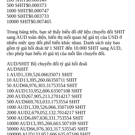
500 SHIT
$0.000373
1000 SHIT
$0.000747
5000 SHIT
$0.003733
10000 SHIT
$0.007465
Trong bảng trên, bạn sẽ thấy biểu đồ dữ liệu chuyển đổi SHIT
sang AUD toàn diện, hiển thị mối quan hệ giá trị của USD ở
nhiều mức quy đổi phổ biến khác nhau. Danh sách này bao
gồm tỷ giá hối đoái từ 1 SHIT đến 10.000 SHIT sang AUD,
cho phép bạn hiểu rõ giá trị của mỗi lần chuyển đổi.
AUD/SHIT Bộ chuyển đổi tỷ giá hối đoái
AUD
SHIT
1 AUD
1,339,526.06635071 SHIT
10 AUD
13,395,260.66350711 SHIT
50 AUD
66,976,303.31753554 SHIT
100 AUD
133,952,606.63507108 SHIT
200 AUD
267,905,213.27014217 SHIT
500 AUD
669,763,033.1753554 SHIT
1000 AUD
1,339,526,066.3507109 SHIT
2000 AUD
2,679,052,132.7014217 SHIT
5000 AUD
6,697,630,331.753554 SHIT
10000 AUD
13,395,260,663.507109 SHIT
50000 AUD
66,976,303,317.535545 SHIT
100000 AUD
133,952,606,635.07109 SHIT