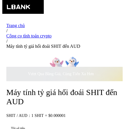
Trang chủ
/
Công cụ tính toán crypto
/
Máy tính tỷ giá hối đoái SHIT đến AUD
Vượt Qua Băng Giá, Cùng Tiến Xa Hơn ·
500.000
USD Đồng 
Máy tính tỷ giá hối đoái SHIT đến
AUD
SHIT / AUD：1 SHIT = $0.000001
Tôi sẽ tiêu