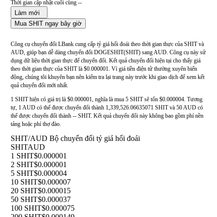
Thời gian cập nhật cuối cùng --
Làm mới
Mua SHIT ngay bây giờ
Công cụ chuyển đổi LBank cung cấp tỷ giá hối đoái theo thời gian thực của SHIT và
AUD, giúp bạn dễ dàng chuyển đổi DOGESHIT(SHIT) sang AUD. Công cụ này sử
dụng dữ liệu thời gian thực để chuyển đổi. Kết quả chuyển đổi hiện tại cho thấy giá
theo thời gian thực của SHIT là $0.000001. Vì giá tiền điện tử thường xuyên biến
động, chúng tôi khuyên bạn nên kiểm tra lại trang này trước khi giao dịch để xem kết
quả chuyển đổi mới nhất.
1 SHIT hiện có giá trị là $0.000001, nghĩa là mua 5 SHIT sẽ tốn $0.000004. Tương
tự, 1 AUD có thể được chuyển đổi thành 1,339,526.06635071 SHIT và 50 AUD có
thể được chuyển đổi thành -- SHIT. Kết quả chuyển đổi này không bao gồm phí nền
tảng hoặc phí thợ đào.
SHIT/AUD Bộ chuyển đổi tỷ giá hối đoái
SHIT
AUD
1 SHIT
$0.000001
2 SHIT
$0.000001
5 SHIT
$0.000004
10 SHIT
$0.000007
20 SHIT
$0.000015
50 SHIT
$0.000037
100 SHIT
$0.000075
200 SHIT
$0.000149