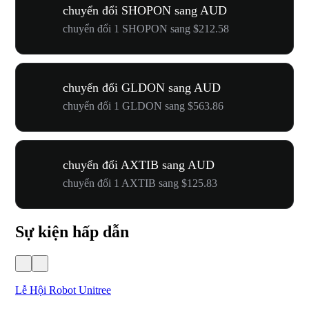
chuyển đổi SHOPON sang AUD
chuyển đổi 1 SHOPON sang $212.58
chuyển đổi GLDON sang AUD
chuyển đổi 1 GLDON sang $563.86
chuyển đổi AXTIB sang AUD
chuyển đổi 1 AXTIB sang $125.83
Sự kiện hấp dẫn
Lễ Hội Robot Unitree
Hư