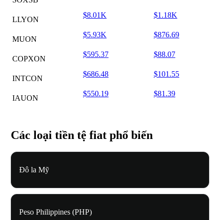
$8.01K
$1.18K
LLYON
$5.93K
$876.69
MUON
$595.37
$88.07
COPXON
$686.48
$101.55
INTCON
$550.19
$81.39
IAUON
Các loại tiền tệ fiat phổ biến
Đô la Mỹ
Peso Philippines (PHP)