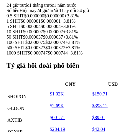
24 giờ trước
1 tháng trước
1 năm trước
Số tiền
Hiện nay
24 giờ trước
Thay đổi 24 giờ
0.5 SHIT
$0.000000
$0.000000
+3.81%
1 SHIT
$0.000001
$0.000001
+3.81%
5 SHIT
$0.000004
$0.000004
+3.81%
10 SHIT
$0.000007
$0.000007
+3.81%
50 SHIT
$0.000037
$0.000037
+3.81%
100 SHIT
$0.000075
$0.000074
+3.81%
500 SHIT
$0.000373
$0.000372
+3.81%
1000 SHIT
$0.000747
$0.000744
+3.81%
Tỷ giá hối đoái phổ biến
CNY
USD
$1.02K
$150.71
SHOPON
$2.69K
$398.12
GLDON
$601.71
$89.01
AXTIB
$284.19
$42.04
SOXSB