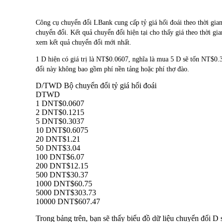
Công cụ chuyển đổi LBank cung cấp tỷ giá hối đoái theo thời
chuyển đổi. Kết quả chuyển đổi hiện tại cho thấy giá theo thời gi
xem kết quả chuyển đổi mới nhất.
1 D hiện có giá trị là NT$0.0607, nghĩa là mua 5 D sẽ tốn NT$
đổi này không bao gồm phí nền tảng hoặc phí thợ đào.
D/TWD Bộ chuyển đổi tỷ giá hối đoái
D
TWD
1 D
NT$0.0607
2 D
NT$0.1215
5 D
NT$0.3037
10 D
NT$0.6075
20 D
NT$1.21
50 D
NT$3.04
100 D
NT$6.07
200 D
NT$12.15
500 D
NT$30.37
1000 D
NT$60.75
5000 D
NT$303.73
10000 D
NT$607.47
Trong bảng trên, bạn sẽ thấy biểu đồ dữ liệu chuyển đổi 