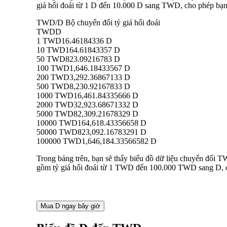
giá hối đoái từ 1 D đến 10.000 D sang TWD, cho phép bạn h
TWD/D Bộ chuyển đổi tỷ giá hối đoái
TWD
D
1 TWD
16.46184336 D
10 TWD
164.61843357 D
50 TWD
823.09216783 D
100 TWD
1,646.18433567 D
200 TWD
3,292.36867133 D
500 TWD
8,230.92167833 D
1000 TWD
16,461.84335666 D
2000 TWD
32,923.68671332 D
5000 TWD
82,309.21678329 D
10000 TWD
164,618.43356658 D
50000 TWD
823,092.16783291 D
100000 TWD
1,646,184.33566582 D
Trong bảng trên, bạn sẽ thấy biểu đồ dữ liệu chuyển đổi 
gồm tỷ giá hối đoái từ 1 TWD đến 100.000 TWD sang D, cho
Mua D ngay bây giờ