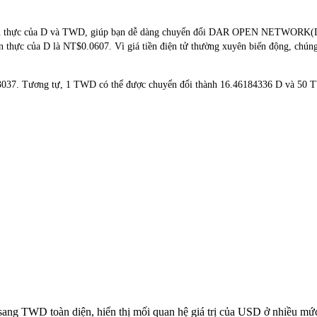
 gian thực của D và TWD, giúp bạn dễ dàng chuyển đổi DAR OPEN NETWORK(D)
an thực của D là NT$0.0607. Vì giá tiền điện tử thường xuyên biến động, chúng
0.3037. Tương tự, 1 TWD có thể được chuyển đổi thành 16.46184336 D và 50 
D sang TWD toàn diện, hiển thị mối quan hệ giá trị của USD ở nhiều m