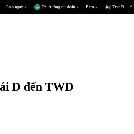
Giao ngay
Thị trường dự đoán
Earn
TradFi
Sự
đoái D đến TWD