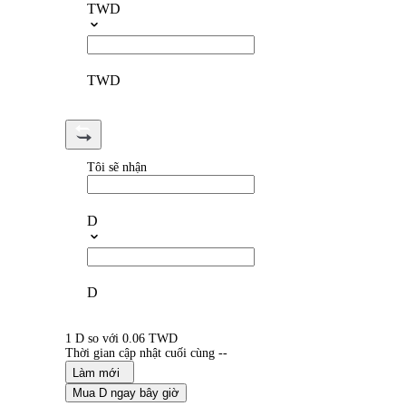
TWD
TWD
Tôi sẽ nhận
D
D
1 D so với 0.06 TWD
Thời gian cập nhật cuối cùng --
Làm mới
Mua D ngay bây giờ