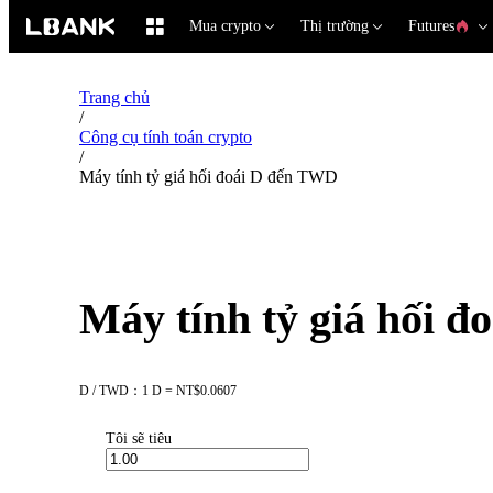
Mua crypto
Thị trường
Futures
Trang chủ
/
Công cụ tính toán crypto
/
Máy tính tỷ giá hối đoái D đến TWD
Máy tính tỷ giá hối 
D / TWD：1 D = NT$0.0607
Tôi sẽ tiêu