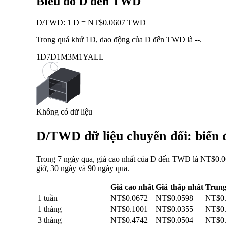
Biểu đồ D đến TWD
D
/
TWD
:
1 D = NT$0.0607 TWD
Trong quá khứ 1D, dao động của D đến TWD là
--
.
1D
7D
1M
3M
1Y
ALL
Không có dữ liệu
D/TWD dữ liệu chuyển đổi: biến đ
Trong 7 ngày qua, giá cao nhất của D đến TWD là NT$0.06
giờ, 30 ngày và 90 ngày qua.
Giá cao nhất
Giá thấp nhất
Trung
1 tuần
NT$0.0672
NT$0.0598
NT$0
1 tháng
NT$0.1001
NT$0.0355
NT$0
3 tháng
NT$0.4742
NT$0.0504
NT$0