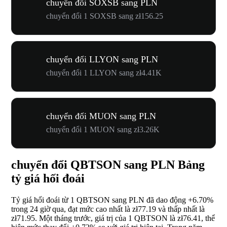
chuyển đổi SOXSB sang PLN
chuyển đổi 1 SOXSB sang zł156.25
chuyển đổi LLYON sang PLN
chuyển đổi 1 LLYON sang zł4.41K
chuyển đổi MUON sang PLN
chuyển đổi 1 MUON sang zł3.26K
chuyển đổi QBTSON sang PLN Bảng
tỷ giá hối đoái
Tỷ giá hối đoái từ 1 QBTSON sang PLN đã dao động
+6.70%
trong 24 giờ qua, đạt mức cao nhất là zł77.19 và thấp nhất là
zł71.95. Một tháng trước, giá trị của 1 QBTSON là zł76.41, thể