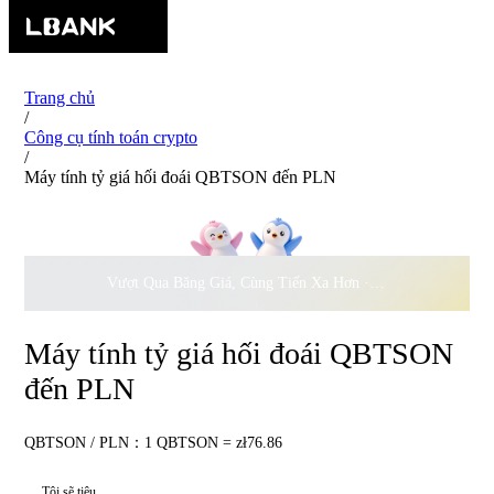
Trang chủ
/
Công cụ tính toán crypto
/
Máy tính tỷ giá hối đoái QBTSON đến PLN
Vượt Qua Băng Giá, Cùng Tiến Xa Hơn ·
500.000
USD Đồng 
Máy tính tỷ giá hối đoái QBTSON
đến PLN
QBTSON / PLN：1 QBTSON = zł76.86
Tôi sẽ tiêu