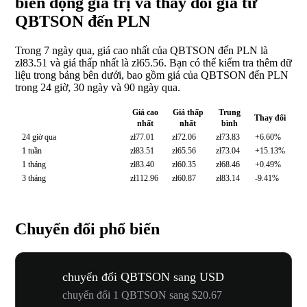
biến động giá trị và thay đổi giá từ
QBTSON đến PLN
Trong 7 ngày qua, giá cao nhất của QBTSON đến PLN là
zł83.51 và giá thấp nhất là zł65.56. Bạn có thể kiểm tra thêm dữ
liệu trong bảng bên dưới, bao gồm giá của QBTSON đến PLN
trong 24 giờ, 30 ngày và 90 ngày qua.
Giá cao
Giá thấp
Trung
Thay đổi
nhất
nhất
bình
24 giờ qua
zł77.01
zł72.06
zł73.83
+6.60%
1 tuần
zł83.51
zł65.56
zł73.04
+15.13%
1 tháng
zł83.40
zł60.35
zł68.46
+0.49%
3 tháng
zł112.96
zł60.87
zł83.14
-9.41%
Chuyển đổi phổ biến
chuyển đổi QBTSON sang USD
chuyển đổi 1 QBTSON sang $20.67