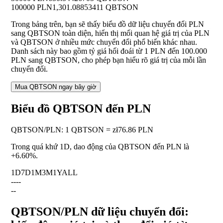
100000 PLN
1,301.08853411 QBTSON
Trong bảng trên, bạn sẽ thấy biểu đồ dữ liệu chuyển đổi PLN
sang QBTSON toàn diện, hiển thị mối quan hệ giá trị của PLN
và QBTSON ở nhiều mức chuyển đổi phổ biến khác nhau.
Danh sách này bao gồm tỷ giá hối đoái từ 1 PLN đến 100.000
PLN sang QBTSON, cho phép bạn hiểu rõ giá trị của mỗi lần
chuyển đổi.
Mua QBTSON ngay bây giờ
Biểu đồ QBTSON đến PLN
QBTSON
/
PLN
:
1 QBTSON = zł76.86 PLN
Trong quá khứ 1D, dao động của QBTSON đến PLN là
+6.60%
.
1D
7D
1M
3M
1Y
ALL
--
--
--
QBTSON/PLN dữ liệu chuyển đổi: