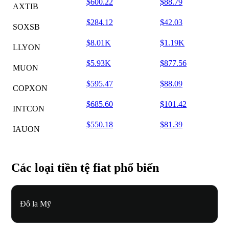
$600.22
$88.79
AXTIB
$284.12
$42.03
SOXSB
$8.01K
$1.19K
LLYON
$5.93K
$877.56
MUON
$595.47
$88.09
COPXON
$685.60
$101.42
INTCON
$550.18
$81.39
IAUON
Các loại tiền tệ fiat phổ biến
Đô la Mỹ