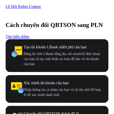
Lễ Hội Robot Unitree
Hư
Cách chuyển đổi QBTSON sang PLN
Tìm hiểu thêm
Tạo tài khoản LBank miễn phí của bạn
Đăng ký trên LBank bằng địa chỉ email/số điện thoại
của bạn,và tạo mật khẩu an toàn để bảo vệ tài khoản
của bạn
Xác minh tài khoản của bạn
Nhập thông tin cá nhân của bạn và tải lên ảnh ID hợp
lệ để xác minh danh tính
Chuyển đổi QBTSON thành PLN