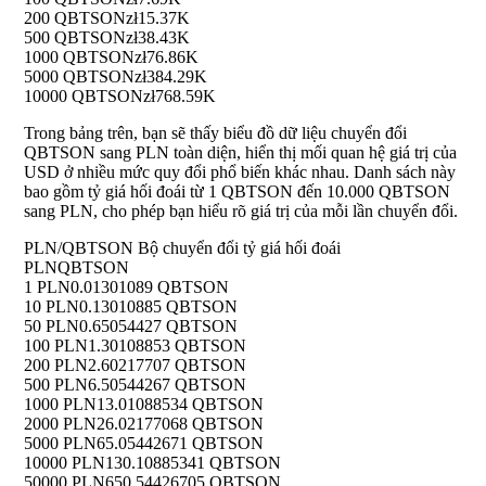
200 QBTSON
zł15.37K
500 QBTSON
zł38.43K
1000 QBTSON
zł76.86K
5000 QBTSON
zł384.29K
10000 QBTSON
zł768.59K
Trong bảng trên, bạn sẽ thấy biểu đồ dữ liệu chuyển đổi
QBTSON sang PLN toàn diện, hiển thị mối quan hệ giá trị của
USD ở nhiều mức quy đổi phổ biến khác nhau. Danh sách này
bao gồm tỷ giá hối đoái từ 1 QBTSON đến 10.000 QBTSON
sang PLN, cho phép bạn hiểu rõ giá trị của mỗi lần chuyển đổi.
PLN/QBTSON Bộ chuyển đổi tỷ giá hối đoái
PLN
QBTSON
1 PLN
0.01301089 QBTSON
10 PLN
0.13010885 QBTSON
50 PLN
0.65054427 QBTSON
100 PLN
1.30108853 QBTSON
200 PLN
2.60217707 QBTSON
500 PLN
6.50544267 QBTSON
1000 PLN
13.01088534 QBTSON
2000 PLN
26.02177068 QBTSON
5000 PLN
65.05442671 QBTSON
10000 PLN
130.10885341 QBTSON
50000 PLN
650.54426705 QBTSON