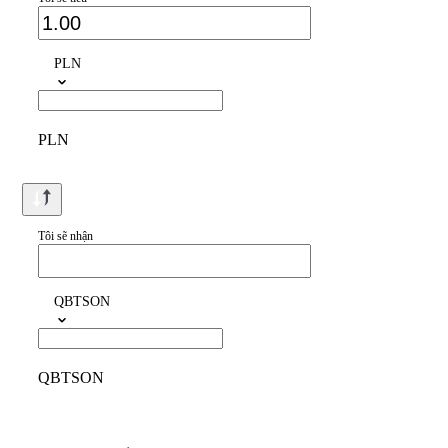
PLN
PLN
Tôi sẽ nhận
QBTSON
QBTSON