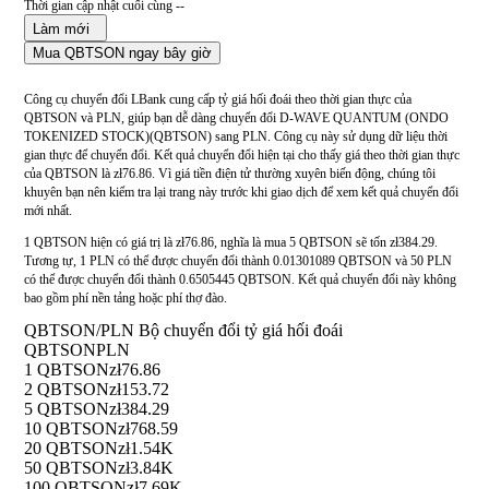
Thời gian cập nhật cuối cùng --
Làm mới
Mua QBTSON ngay bây giờ
Công cụ chuyển đổi LBank cung cấp tỷ giá hối đoái theo thời gian thực của
QBTSON và PLN, giúp bạn dễ dàng chuyển đổi D-WAVE QUANTUM (ONDO
TOKENIZED STOCK)(QBTSON) sang PLN. Công cụ này sử dụng dữ liệu thời
gian thực để chuyển đổi. Kết quả chuyển đổi hiện tại cho thấy giá theo thời gian thực
của QBTSON là zł76.86. Vì giá tiền điện tử thường xuyên biến động, chúng tôi
khuyên bạn nên kiểm tra lại trang này trước khi giao dịch để xem kết quả chuyển đổi
mới nhất.
1 QBTSON hiện có giá trị là zł76.86, nghĩa là mua 5 QBTSON sẽ tốn zł384.29.
Tương tự, 1 PLN có thể được chuyển đổi thành 0.01301089 QBTSON và 50 PLN
có thể được chuyển đổi thành 0.6505445 QBTSON. Kết quả chuyển đổi này không
bao gồm phí nền tảng hoặc phí thợ đào.
QBTSON/PLN Bộ chuyển đổi tỷ giá hối đoái
QBTSON
PLN
1 QBTSON
zł76.86
2 QBTSON
zł153.72
5 QBTSON
zł384.29
10 QBTSON
zł768.59
20 QBTSON
zł1.54K
50 QBTSON
zł3.84K
100 QBTSON
zł7.69K