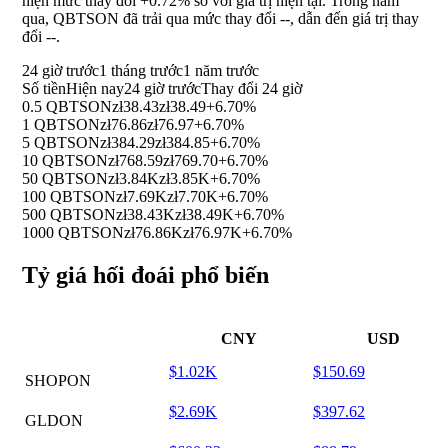
hiện mức thay đổi
+0.72%
so với giá trị hiện tại. Trong năm
qua, QBTSON đã trải qua mức thay đổi
--
, dẫn đến giá trị thay
đổi
--
.
24 giờ trước
1 tháng trước
1 năm trước
Số tiền
Hiện nay
24 giờ trước
Thay đổi 24 giờ
0.5 QBTSON
zł38.43
zł38.49
+6.70%
1 QBTSON
zł76.86
zł76.97
+6.70%
5 QBTSON
zł384.29
zł384.85
+6.70%
10 QBTSON
zł768.59
zł769.70
+6.70%
50 QBTSON
zł3.84K
zł3.85K
+6.70%
100 QBTSON
zł7.69K
zł7.70K
+6.70%
500 QBTSON
zł38.43K
zł38.49K
+6.70%
1000 QBTSON
zł76.86K
zł76.97K
+6.70%
Tỷ giá hối đoái phổ biến
CNY
USD
$1.02K
$150.69
SHOPON
$2.69K
$397.62
GLDON