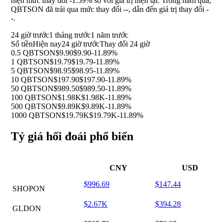
hiện mức thay đổi
-1.59%
so với giá trị hiện tại. Trong năm qua,
QBTSON đã trải qua mức thay đổi
--
, dẫn đến giá trị thay đổi
-
-
.
24 giờ trước
1 tháng trước
1 năm trước
Số tiền
Hiện nay
24 giờ trước
Thay đổi 24 giờ
0.5 QBTSON
$9.90
$9.90
-11.89%
1 QBTSON
$19.79
$19.79
-11.89%
5 QBTSON
$98.95
$98.95
-11.89%
10 QBTSON
$197.90
$197.90
-11.89%
50 QBTSON
$989.50
$989.50
-11.89%
100 QBTSON
$1.98K
$1.98K
-11.89%
500 QBTSON
$9.89K
$9.89K
-11.89%
1000 QBTSON
$19.79K
$19.79K
-11.89%
Tỷ giá hối đoái phổ biến
CNY
USD
$996.69
$147.44
SHOPON
$2.67K
$394.28
GLDON