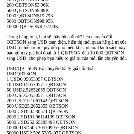
200 QBTSON
$3.96K
500 QBTSON
$9.89K
1000 QBTSON
$19.79K
5000 QBTSON
$98.95K
10000 QBTSON
$197.90K
Trong bảng trên, bạn sẽ thấy biểu đồ dữ liệu chuyển đổi
QBTSON sang USD toàn diện, hiển thị mối quan hệ giá trị của
USD ở nhiều mức quy đổi phổ biến khác nhau. Danh sách này
bao gồm tỷ giá hối đoái từ 1 QBTSON đến 10.000 QBTSON
sang USD, cho phép bạn hiểu rõ giá trị của mỗi lần chuyển đổi.
USD/QBTSON Bộ chuyển đổi tỷ giá hối đoái
USD
QBTSON
1 USD
0.05053057 QBTSON
10 USD
0.50530571 QBTSON
50 USD
2.52652855 QBTSON
100 USD
5.0530571 QBTSON
200 USD
10.1061142 QBTSON
500 USD
25.2652855 QBTSON
1000 USD
50.530571 QBTSON
2000 USD
101.06114199 QBTSON
5000 USD
252.65285498 QBTSON
10000 USD
505.30570995 QBTSON
50000 USD
2,526.52854977 QBTSON