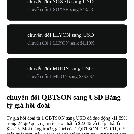
chuyển đổi SOXSB sang USD
chuyển đổi 1 SOXSB sang $43.53
chuyển đổi LLYON sang USD
chuyển đổi 1 LLYON sang $1.19K
chuyển đổi MUON sang USD
chuyển đổi 1 MUON sang $893.94
chuyển đổi QBTSON sang USD Bảng
tỷ giá hối đoái
Tỷ giá hối đoái từ 1 QBTSON sang USD đã dao động
-11.89%
trong 24 giờ qua, đạt mức cao nhất là $22.46 và thấp nhất là
$18.15. Một tháng trước, giá trị của 1 QBTSON là $20.11, thể