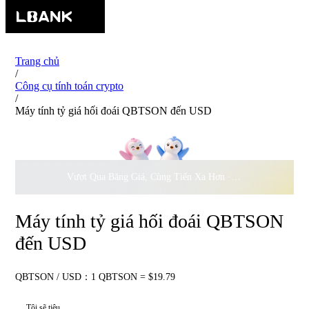
Trang chủ
/
Công cụ tính toán crypto
/
Máy tính tỷ giá hối đoái QBTSON đến USD
Vượt Qua Băng Giá, Cùng Tiến Xa Hơn ·
500.000
USD Đồng 
Máy tính tỷ giá hối đoái QBTSON
đến USD
QBTSON / USD：1 QBTSON = $19.79
Tôi sẽ tiêu