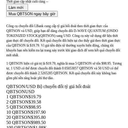
Thời gian cập nhật cuối cùng --
Làm mới
Mua QBTSON ngay bây giờ
Công cụ chuyển đổi LBank cung cấp tỷ giá hối đoái theo thời gian thực của
QBTSON và USD, giúp bạn dễ dàng chuyển đổi D-WAVE QUANTUM (ONDO
TOKENIZED STOCK)(QBTSON) sang USD. Công cụ này sử dụng dữ liệu thời
gian thực để chuyển đổi. Kết quả chuyển đổi hiện tại cho thấy giá theo thời gian thực
của QBTSON là $19.79. Vì giá tiền điện tử thường xuyên biến động, chúng tôi
khuyên bạn nên kiểm tra lại trang này trước khi giao dịch để xem kết quả chuyển đổi
mới nhất.
1 QBTSON hiện có giá trị là $19.79, nghĩa là mua 5 QBTSON sẽ tốn $98.95. Tương
tự, 1 USD có thể được chuyển đổi thành 0.05053057 QBTSON và 50 USD có thể
được chuyển đổi thành 2.5265285 QBTSON. Kết quả chuyển đổi này không bao
gồm phí nền tảng hoặc phí thợ đào.
QBTSON/USD Bộ chuyển đổi tỷ giá hối đoái
QBTSON
USD
1 QBTSON
$19.79
2 QBTSON
$39.58
5 QBTSON
$98.95
10 QBTSON
$197.90
20 QBTSON
$395.80
50 QBTSON
$989.50
100 QBTSON
$1.98K