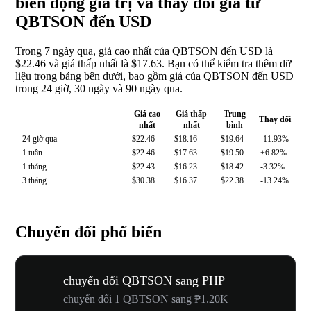
biến động giá trị và thay đổi giá từ
QBTSON đến USD
Trong 7 ngày qua, giá cao nhất của QBTSON đến USD là
$22.46 và giá thấp nhất là $17.63. Bạn có thể kiểm tra thêm dữ
liệu trong bảng bên dưới, bao gồm giá của QBTSON đến USD
trong 24 giờ, 30 ngày và 90 ngày qua.
Giá cao
Giá thấp
Trung
Thay đổi
nhất
nhất
bình
24 giờ qua
$22.46
$18.16
$19.64
-11.93%
1 tuần
$22.46
$17.63
$19.50
+6.82%
1 tháng
$22.43
$16.23
$18.42
-3.32%
3 tháng
$30.38
$16.37
$22.38
-13.24%
Chuyển đổi phổ biến
chuyển đổi QBTSON sang PHP
chuyển đổi 1 QBTSON sang ₱1.20K