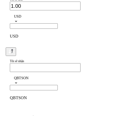
USD
USD
Tôi sẽ nhận
QBTSON
QBTSON