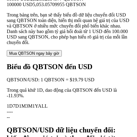
100000 USD
5,053.05709955 QBTSON
Trong bảng trên, bạn sẽ thấy biểu đồ dữ liệu chuyển đổi USD
sang QBTSON toàn diện, hiển thị mối quan hệ giá trị của USD
và QBTSON ở nhiều mức chuyển đổi phổ biến khác nhau.
Danh sách này bao gồm tỷ giá hối đoái từ 1 USD đến 100.000
USD sang QBTSON, cho phép bạn hiểu rõ giá trị của mỗi lần
chuyển đổi.
Mua QBTSON ngay bây giờ
Biểu đồ QBTSON đến USD
QBTSON
/
USD
:
1 QBTSON = $19.79 USD
Trong quá khứ 1D, dao động của QBTSON đến USD là
-11.93%
.
1D
7D
1M
3M
1Y
ALL
--
--
--
QBTSON/USD dữ liệu chuyển đổi: