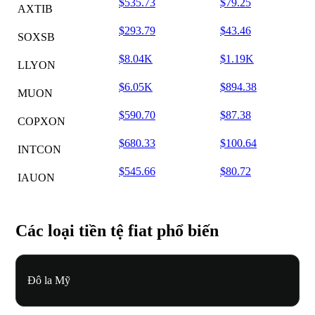
$535.73
$79.25
AXTIB
$293.79
$43.46
SOXSB
$8.04K
$1.19K
LLYON
$6.05K
$894.38
MUON
$590.70
$87.38
COPXON
$680.33
$100.64
INTCON
$545.66
$80.72
IAUON
Các loại tiền tệ fiat phổ biến
Đô la Mỹ