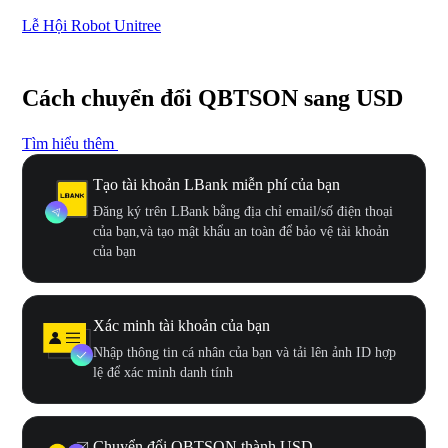
Lễ Hội Robot Unitree
Hư
Cách chuyển đổi QBTSON sang USD
Tìm hiểu thêm
Tạo tài khoản LBank miễn phí của bạn
Đăng ký trên LBank bằng địa chỉ email/số điện thoại
của bạn,và tạo mật khẩu an toàn để bảo vệ tài khoản
của bạn
Xác minh tài khoản của bạn
Nhập thông tin cá nhân của bạn và tải lên ảnh ID hợp
lệ để xác minh danh tính
Chuyển đổi QBTSON thành USD