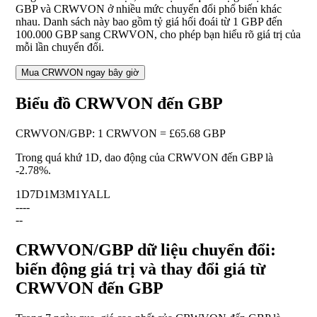
GBP và CRWVON ở nhiều mức chuyển đổi phổ biến khác
nhau. Danh sách này bao gồm tỷ giá hối đoái từ 1 GBP đến
100.000 GBP sang CRWVON, cho phép bạn hiểu rõ giá trị của
mỗi lần chuyển đổi.
Mua CRWVON ngay bây giờ
Biểu đồ CRWVON đến GBP
CRWVON
/
GBP
:
1 CRWVON = £65.68 GBP
Trong quá khứ 1D, dao động của CRWVON đến GBP là
-2.78%
.
1D
7D
1M
3M
1Y
ALL
--
--
--
CRWVON/GBP dữ liệu chuyển đổi:
biến động giá trị và thay đổi giá từ
CRWVON đến GBP