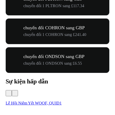
chuyển đổi 1 PLTRON sang £117.34
chuyển đổi COHRON sang GBP
chuyển đổi 1 COHRON sang £241.40
chuyển đổi ONDSON sang GBP
chuyển đổi 1 ONDSON sang £6.55
Sự kiện hấp dẫn
Lễ Hội Niêm Yết WOOF, QUID1
Lờ