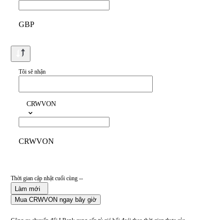
GBP
Tôi sẽ nhận
CRWVON
CRWVON
Thời gian cập nhật cuối cùng --
Làm mới
Mua CRWVON ngay bây giờ