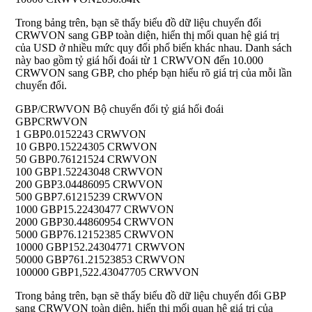
Trong bảng trên, bạn sẽ thấy biểu đồ dữ liệu chuyển đổi
CRWVON sang GBP toàn diện, hiển thị mối quan hệ giá trị
của USD ở nhiều mức quy đổi phổ biến khác nhau. Danh sách
này bao gồm tỷ giá hối đoái từ 1 CRWVON đến 10.000
CRWVON sang GBP, cho phép bạn hiểu rõ giá trị của mỗi lần
chuyển đổi.
GBP/CRWVON Bộ chuyển đổi tỷ giá hối đoái
GBP
CRWVON
1 GBP
0.0152243 CRWVON
10 GBP
0.15224305 CRWVON
50 GBP
0.76121524 CRWVON
100 GBP
1.52243048 CRWVON
200 GBP
3.04486095 CRWVON
500 GBP
7.61215239 CRWVON
1000 GBP
15.22430477 CRWVON
2000 GBP
30.44860954 CRWVON
5000 GBP
76.12152385 CRWVON
10000 GBP
152.24304771 CRWVON
50000 GBP
761.21523853 CRWVON
100000 GBP
1,522.43047705 CRWVON
Trong bảng trên, bạn sẽ thấy biểu đồ dữ liệu chuyển đổi GBP
sang CRWVON toàn diện, hiển thị mối quan hệ giá trị của