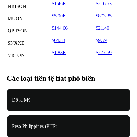
$1.46K
$216.53
NBISON
$5.90K
$873.35
MUON
$144.66
$21.40
QBTSON
$64.83
$9.59
SNXXB
$1.88K
$277.59
VRTON
Các loại tiền tệ fiat phổ biến
Đô la Mỹ
Peso Philippines (PHP)