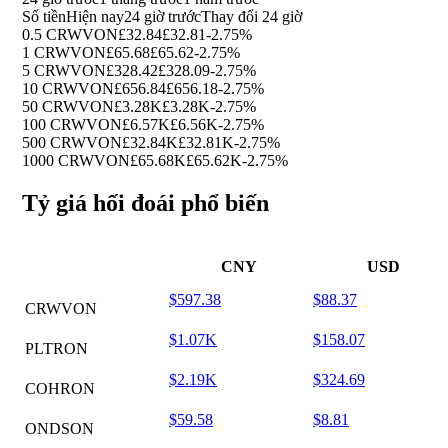
Số tiền
Hiện nay
24 giờ trước
Thay đổi 24 giờ
0.5 CRWVON
£32.84
£32.81
-2.75%
1 CRWVON
£65.68
£65.62
-2.75%
5 CRWVON
£328.42
£328.09
-2.75%
10 CRWVON
£656.84
£656.18
-2.75%
50 CRWVON
£3.28K
£3.28K
-2.75%
100 CRWVON
£6.57K
£6.56K
-2.75%
500 CRWVON
£32.84K
£32.81K
-2.75%
1000 CRWVON
£65.68K
£65.62K
-2.75%
Tỷ giá hối đoái phổ biến
CNY
USD
$597.38
$88.37
CRWVON
$1.07K
$158.07
PLTRON
$2.19K
$324.69
COHRON
$59.58
$8.81
ONDSON