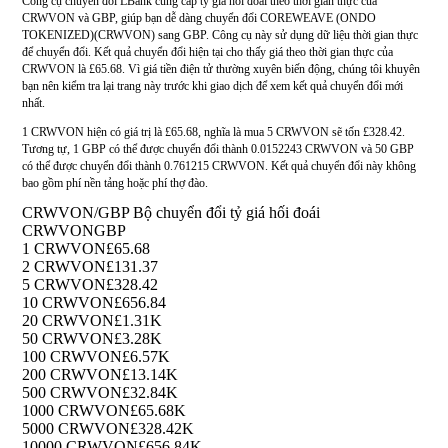
Công cụ chuyển đổi LBank cung cấp tỷ giá hối đoái theo thời gian thực của
CRWVON và GBP, giúp bạn dễ dàng chuyển đổi COREWEAVE (ONDO
TOKENIZED)(CRWVON) sang GBP. Công cụ này sử dụng dữ liệu thời gian thực
để chuyển đổi. Kết quả chuyển đổi hiện tại cho thấy giá theo thời gian thực của
CRWVON là £65.68. Vì giá tiền điện tử thường xuyên biến động, chúng tôi khuyên
bạn nên kiểm tra lại trang này trước khi giao dịch để xem kết quả chuyển đổi mới
nhất.
1 CRWVON hiện có giá trị là £65.68, nghĩa là mua 5 CRWVON sẽ tốn £328.42.
Tương tự, 1 GBP có thể được chuyển đổi thành 0.0152243 CRWVON và 50 GBP
có thể được chuyển đổi thành 0.761215 CRWVON. Kết quả chuyển đổi này không
bao gồm phí nền tảng hoặc phí thợ đào.
CRWVON/GBP Bộ chuyển đổi tỷ giá hối đoái
CRWVON
GBP
1 CRWVON
£65.68
2 CRWVON
£131.37
5 CRWVON
£328.42
10 CRWVON
£656.84
20 CRWVON
£1.31K
50 CRWVON
£3.28K
100 CRWVON
£6.57K
200 CRWVON
£13.14K
500 CRWVON
£32.84K
1000 CRWVON
£65.68K
5000 CRWVON
£328.42K
10000 CRWVON
£656.84K