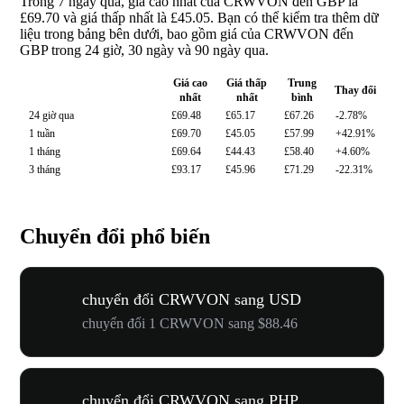
Trong 7 ngày qua, giá cao nhất của CRWVON đến GBP là
£69.70 và giá thấp nhất là £45.05. Bạn có thể kiểm tra thêm dữ
liệu trong bảng bên dưới, bao gồm giá của CRWVON đến
GBP trong 24 giờ, 30 ngày và 90 ngày qua.
Giá cao
Giá thấp
Trung
Thay đổi
nhất
nhất
bình
24 giờ qua
£69.48
£65.17
£67.26
-2.78%
1 tuần
£69.70
£45.05
£57.99
+42.91%
1 tháng
£69.64
£44.43
£58.40
+4.60%
3 tháng
£93.17
£45.96
£71.29
-22.31%
Chuyển đổi phổ biến
chuyển đổi CRWVON sang USD
chuyển đổi 1 CRWVON sang $88.46
chuyển đổi CRWVON sang PHP