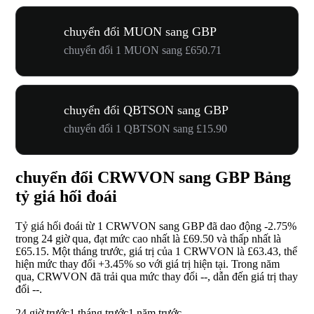
chuyển đổi MUON sang GBP
chuyển đổi 1 MUON sang £650.71
chuyển đổi QBTSON sang GBP
chuyển đổi 1 QBTSON sang £15.90
chuyển đổi CRWVON sang GBP Bảng
tỷ giá hối đoái
Tỷ giá hối đoái từ 1 CRWVON sang GBP đã dao động
-2.75%
trong 24 giờ qua, đạt mức cao nhất là £69.50 và thấp nhất là
£65.15. Một tháng trước, giá trị của 1 CRWVON là £63.43, thể
hiện mức thay đổi
+3.45%
so với giá trị hiện tại. Trong năm
qua, CRWVON đã trải qua mức thay đổi
--
, dẫn đến giá trị thay
đổi
--
.
24 giờ trước
1 tháng trước
1 năm trước