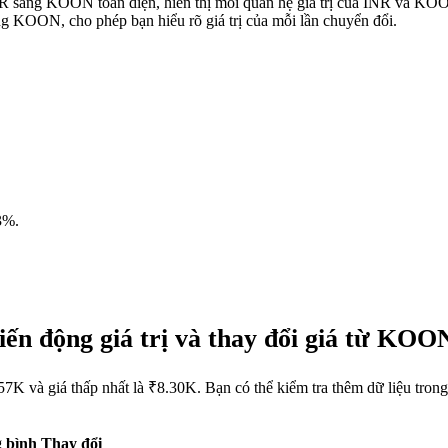
 INR sang KOON toàn diện, hiển thị mối quan hệ giá trị của INR và K
g KOON, cho phép bạn hiểu rõ giá trị của mỗi lần chuyển đổi.
3%
.
ến động giá trị và thay đổi giá từ KO
7K và giá thấp nhất là ₹8.30K. Bạn có thể kiểm tra thêm dữ liệu tr
 bình
Thay đổi