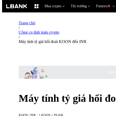
Mua crypto
Thị trường
Futures
Trang chủ
/
Công cụ tính toán crypto
/
Máy tính tỷ giá hối đoái KOON đến INR
Vượt 
Máy tính tỷ giá hối 
KOON / INR：1 KOON = ₹8.45K