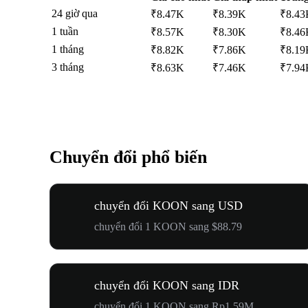
24 giờ qua
₹8.47K
₹8.39K
₹8.43
1 tuần
₹8.57K
₹8.30K
₹8.46
1 tháng
₹8.82K
₹7.86K
₹8.19
3 tháng
₹8.63K
₹7.46K
₹7.94
Chuyển đổi phổ biến
chuyển đổi KOON sang USD
chuyển đổi 1 KOON sang $88.79
chuyển đổi KOON sang IDR
chuyển đổi 1 KOON sang Rp1.59M