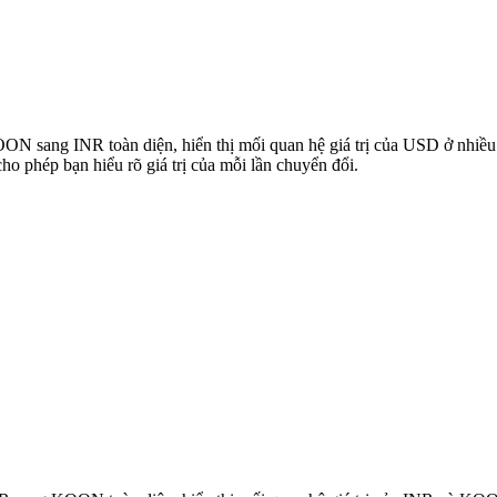
KOON sang INR toàn diện, hiển thị mối quan hệ giá trị của USD ở nhi
 phép bạn hiểu rõ giá trị của mỗi lần chuyển đổi.