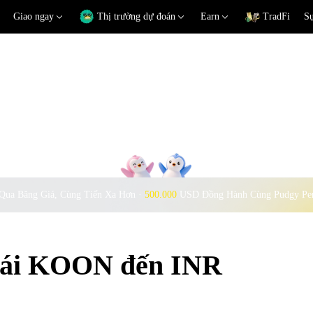
Giao ngay
Thị trường dự đoán
Earn
TradFi
Sự
Qua Băng Giá, Cùng Tiến Xa Hơn ·
500.000
USD Đồng Hành Cùng Pudgy Pe
đoái KOON đến INR