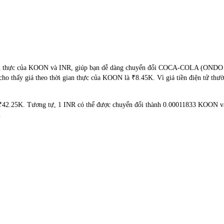
ời gian thực của KOON và INR, giúp bạn dễ dàng chuyển đổi COCA-COLA 
i cho thấy giá theo thời gian thực của KOON là ₹8.45K. Vì giá tiền điện tử thư
 ₹42.25K. Tương tự, 1 INR có thể được chuyển đổi thành 0.00011833 KOON 
.