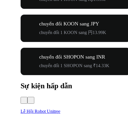
chuyển đổi KOON sang JPY
chuyển đổi 1 KOON sang 円13.99K
chuyển đổi SHOPON sang INR
chuyển đổi 1 SHOPON sang ₹14.33K
Sự kiện hấp dẫn
Lễ Hội Robot Unitree