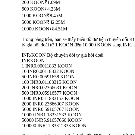
200 KOON
₹1.69M
500 KOON
₹4.23M
1000 KOON
₹8.45M
5000 KOON
₹42.25M
10000 KOON
₹84.51M
Trong bảng trên, bạn sẽ thấy biểu đồ dữ liệu chuyển đổi 
tỷ giá hối đoái từ 1 KOON đến 10.000 KOON sang INR, cho
INR/KOON Bộ chuyển đổi tỷ giá hối đoái
INR
KOON
1 INR
0.00011833 KOON
10 INR
0.00118332 KOON
50 INR
0.00591658 KOON
100 INR
0.01183315 KOON
200 INR
0.02366631 KOON
500 INR
0.05916577 KOON
1000 INR
0.11833153 KOON
2000 INR
0.23666307 KOON
5000 INR
0.59165767 KOON
10000 INR
1.18331533 KOON
50000 INR
5.91657666 KOON
100000 INR
11.83315333 KOON