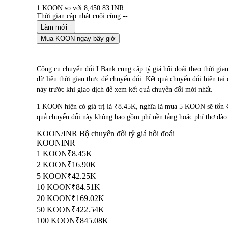
1 KOON so với 8,450.83 INR
Thời gian cập nhật cuối cùng --
Làm mới
Mua KOON ngay bây giờ
Công cụ chuyển đổi LBank cung cấp tỷ giá hối đoái theo th
dữ liệu thời gian thực để chuyển đổi. Kết quả chuyển đổi hiện tạ
này trước khi giao dịch để xem kết quả chuyển đổi mới nhất.
1 KOON hiện có giá trị là ₹8.45K, nghĩa là mua 5 KOON sẽ tốn
quả chuyển đổi này không bao gồm phí nền tảng hoặc phí thợ đào
KOON/INR Bộ chuyển đổi tỷ giá hối đoái
KOON
INR
1 KOON
₹8.45K
2 KOON
₹16.90K
5 KOON
₹42.25K
10 KOON
₹84.51K
20 KOON
₹169.02K
50 KOON
₹422.54K
100 KOON
₹845.08K