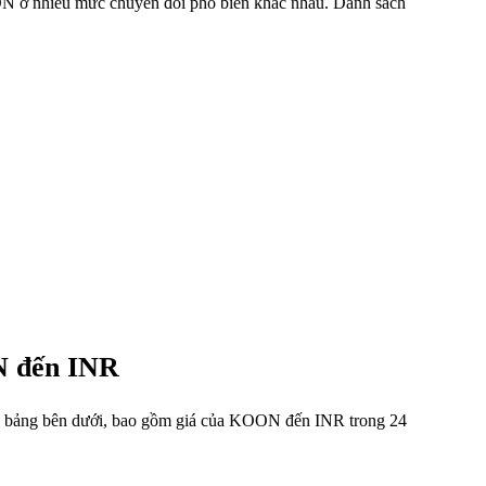
OON ở nhiều mức chuyển đổi phổ biến khác nhau. Danh sách
ON đến INR
ong bảng bên dưới, bao gồm giá của KOON đến INR trong 24