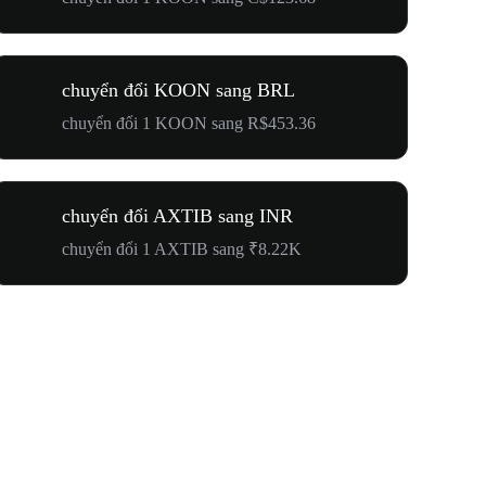
chuyển đổi KOON sang BRL
chuyển đổi 1 KOON sang R$453.36
chuyển đổi AXTIB sang INR
chuyển đổi 1 AXTIB sang ₹8.22K
Hướng Về 