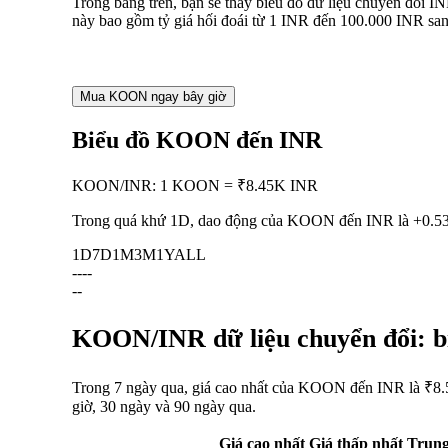
Trong bảng trên, bạn sẽ thấy biểu đồ dữ liệu chuyển đổi
này bao gồm tỷ giá hối đoái từ 1 INR đến 100.000 INR san
Mua KOON ngay bây giờ
Biểu đồ KOON đến INR
KOON
/
INR
:
1 KOON = ₹8.45K INR
Trong quá khứ 1D, dao động của KOON đến INR là
+0.5
1D
7D
1M
3M
1Y
ALL
--
--
--
KOON/INR dữ liệu chuyển đổi: bi
Trong 7 ngày qua, giá cao nhất của KOON đến INR là ₹8.5
giờ, 30 ngày và 90 ngày qua.
Giá cao nhất
Giá thấp nhất
Trung