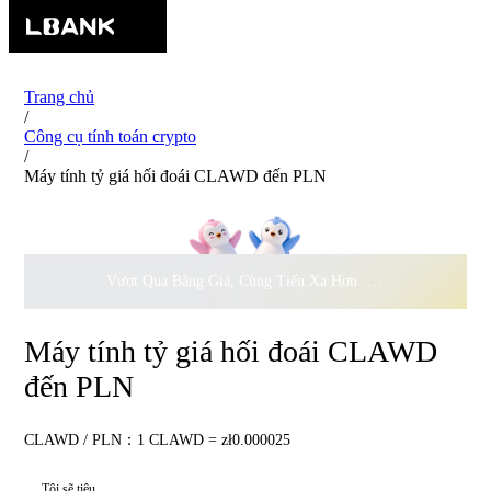
Trang chủ
/
Công cụ tính toán crypto
/
Máy tính tỷ giá hối đoái CLAWD đến PLN
Vượt Qua Băng Giá, Cùng Tiến Xa Hơn ·
500.000
USD Đồng 
Máy tính tỷ giá hối đoái CLAWD
đến PLN
CLAWD / PLN：1 CLAWD = zł0.000025
Tôi sẽ tiêu