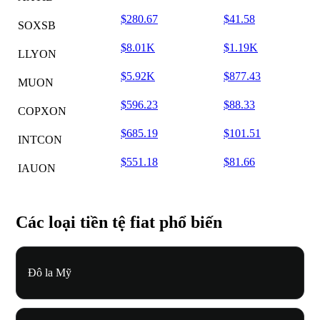
$280.67
$41.58
SOXSB
$8.01K
$1.19K
LLYON
$5.92K
$877.43
MUON
$596.23
$88.33
COPXON
$685.19
$101.51
INTCON
$551.18
$81.66
IAUON
Các loại tiền tệ fiat phổ biến
Đô la Mỹ