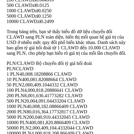
500 CLAWD
zł0.0125
1000 CLAWD
zł0.0250
5000 CLAWD
zł0.1250
10000 CLAWD
zł0.2499
Trong bảng trên, bạn sẽ thấy biểu đồ dữ liệu chuyển đổi
CLAWD sang PLN toàn diện, hiển thị mối quan hệ giá trị của
USD ở nhiều mức quy đổi phổ biến khác nhau. Danh sách này
bao gồm tỷ giá hối đoái từ 1 CLAWD đến 10.000 CLAWD
sang PLN, cho phép bạn hiểu rõ giá trị của mỗi lần chuyển đổi.
PLN/CLAWD Bộ chuyển đổi tỷ giá hối đoái
PLN
CLAWD
1 PLN
40,008.18208866 CLAWD
10 PLN
400,081.82088664 CLAWD
50 PLN
2,000,409.1044332 CLAWD
100 PLN
4,000,818.20886641 CLAWD
200 PLN
8,001,636.41773282 CLAWD
500 PLN
20,004,091.04433204 CLAWD
1000 PLN
40,008,182.08866409 CLAWD
2000 PLN
80,016,364.17732817 CLAWD
5000 PLN
200,040,910.44332045 CLAWD
10000 PLN
400,081,820.8866409 CLAWD
50000 PLN
2,000,409,104.4332044 CLAWD
100000 PLN
4,000,818,208.866409 CLAWD