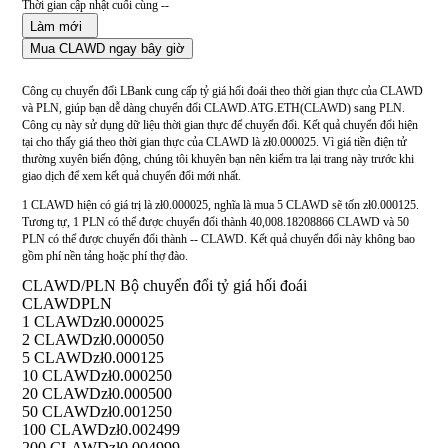
Thời gian cập nhật cuối cùng --
Làm mới
Mua CLAWD ngay bây giờ
Công cụ chuyển đổi LBank cung cấp tỷ giá hối đoái theo thời gian thực của CLAWD
và PLN, giúp bạn dễ dàng chuyển đổi CLAWD.ATG.ETH(CLAWD) sang PLN.
Công cụ này sử dụng dữ liệu thời gian thực để chuyển đổi. Kết quả chuyển đổi hiện
tại cho thấy giá theo thời gian thực của CLAWD là zł0.000025. Vì giá tiền điện tử
thường xuyên biến động, chúng tôi khuyên bạn nên kiểm tra lại trang này trước khi
giao dịch để xem kết quả chuyển đổi mới nhất.
1 CLAWD hiện có giá trị là zł0.000025, nghĩa là mua 5 CLAWD sẽ tốn zł0.000125.
Tương tự, 1 PLN có thể được chuyển đổi thành 40,008.18208866 CLAWD và 50
PLN có thể được chuyển đổi thành -- CLAWD. Kết quả chuyển đổi này không bao
gồm phí nền tảng hoặc phí thợ đào.
CLAWD/PLN Bộ chuyển đổi tỷ giá hối đoái
CLAWD
PLN
1 CLAWD
zł0.000025
2 CLAWD
zł0.000050
5 CLAWD
zł0.000125
10 CLAWD
zł0.000250
20 CLAWD
zł0.000500
50 CLAWD
zł0.001250
100 CLAWD
zł0.002499
200 CLAWD
zł0.004999