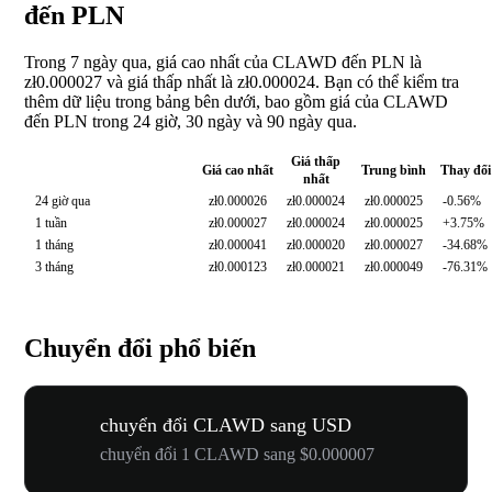
đến PLN
Trong 7 ngày qua, giá cao nhất của CLAWD đến PLN là
zł0.000027 và giá thấp nhất là zł0.000024. Bạn có thể kiểm tra
thêm dữ liệu trong bảng bên dưới, bao gồm giá của CLAWD
đến PLN trong 24 giờ, 30 ngày và 90 ngày qua.
Giá thấp
Giá cao nhất
Trung bình
Thay đổi
nhất
24 giờ qua
zł0.000026
zł0.000024
zł0.000025
-0.56%
1 tuần
zł0.000027
zł0.000024
zł0.000025
+3.75%
1 tháng
zł0.000041
zł0.000020
zł0.000027
-34.68%
3 tháng
zł0.000123
zł0.000021
zł0.000049
-76.31%
Chuyển đổi phổ biến
chuyển đổi CLAWD sang USD
chuyển đổi 1 CLAWD sang $0.000007