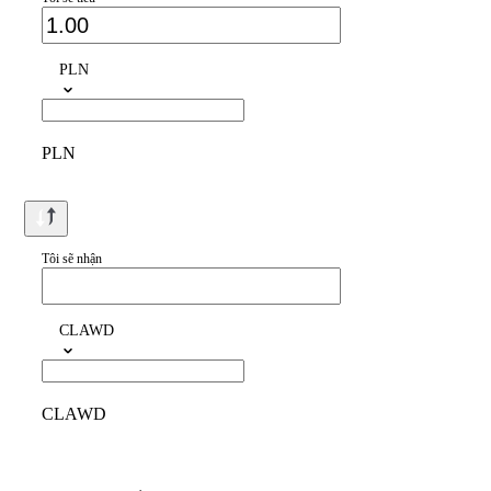
PLN
PLN
Tôi sẽ nhận
CLAWD
CLAWD