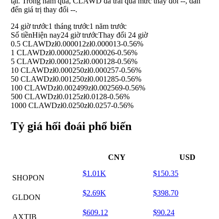
tại. Trong năm qua, CLAWD đã trải qua mức thay đổi
--
, dẫn
đến giá trị thay đổi
--
.
24 giờ trước
1 tháng trước
1 năm trước
Số tiền
Hiện nay
24 giờ trước
Thay đổi 24 giờ
0.5 CLAWD
zł0.000012
zł0.000013
-0.56%
1 CLAWD
zł0.000025
zł0.000026
-0.56%
5 CLAWD
zł0.000125
zł0.000128
-0.56%
10 CLAWD
zł0.000250
zł0.000257
-0.56%
50 CLAWD
zł0.001250
zł0.001285
-0.56%
100 CLAWD
zł0.002499
zł0.002569
-0.56%
500 CLAWD
zł0.0125
zł0.0128
-0.56%
1000 CLAWD
zł0.0250
zł0.0257
-0.56%
Tỷ giá hối đoái phổ biến
CNY
USD
$1.01K
$150.35
SHOPON
$2.69K
$398.70
GLDON
$609.12
$90.24
AXTIB