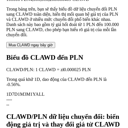
Trong bảng trên, bạn sẽ thấy biểu đồ dữ liệu chuyển đổi PLN
sang CLAWD toàn diện, hiển thị mối quan hệ giá trị của PLN
và CLAWD ở nhiều mức chuyển đổi phổ biến khác nhau.
Danh sách này bao gồm tỷ giá hối đoái từ 1 PLN đến 100.000
PLN sang CLAWD, cho phép bạn hiểu rõ giá trị của mỗi lần
chuyển đổi.
Mua CLAWD ngay bây giờ
Biểu đồ CLAWD đến PLN
CLAWD
/
PLN
:
1 CLAWD = zł0.000025 PLN
Trong quá khứ 1D, dao động của CLAWD đến PLN là
-0.56%
.
1D
7D
1M
3M
1Y
ALL
--
--
--
CLAWD/PLN dữ liệu chuyển đổi: biến
động giá trị và thay đổi giá từ CLAWD