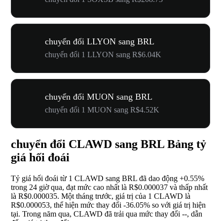
chuyển đổi LLYON sang BRL
chuyển đổi 1 LLYON sang R$6.04K
chuyển đổi MUON sang BRL
chuyển đổi 1 MUON sang R$4.52K
chuyển đổi CLAWD sang BRL Bảng tỷ
giá hối đoái
Tỷ giá hối đoái từ 1 CLAWD sang BRL đã dao động
+0.55%
trong 24 giờ qua, đạt mức cao nhất là R$0.000037 và thấp nhất
là R$0.000035. Một tháng trước, giá trị của 1 CLAWD là
R$0.000053, thể hiện mức thay đổi
-36.05%
so với giá trị hiện
tại. Trong năm qua, CLAWD đã trải qua mức thay đổi
--
, dẫn