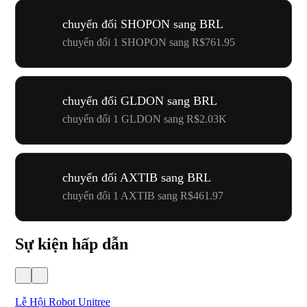
chuyển đổi SHOPON sang BRL
chuyển đổi 1 SHOPON sang R$761.95
chuyển đổi GLDON sang BRL
chuyển đổi 1 GLDON sang R$2.03K
chuyển đổi AXTIB sang BRL
chuyển đổi 1 AXTIB sang R$461.97
Sự kiện hấp dẫn
Lễ Hội Robot Unitree
Hư