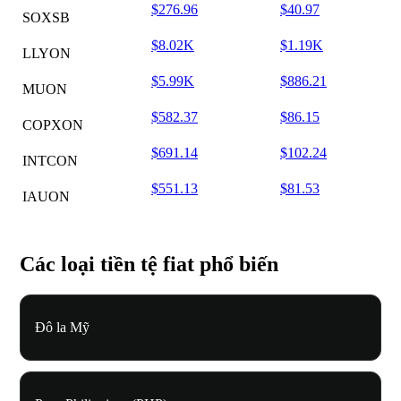
$276.96
$40.97
SOXSB
$8.02K
$1.19K
LLYON
$5.99K
$886.21
MUON
$582.37
$86.15
COPXON
$691.14
$102.24
INTCON
$551.13
$81.53
IAUON
Các loại tiền tệ fiat phổ biến
Đô la Mỹ