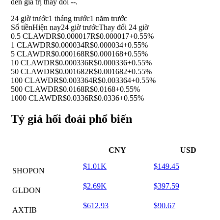
đến giá trị thay đổi
--
.
24 giờ trước
1 tháng trước
1 năm trước
Số tiền
Hiện nay
24 giờ trước
Thay đổi 24 giờ
0.5 CLAWD
R$0.000017
R$0.000017
+0.55%
1 CLAWD
R$0.000034
R$0.000034
+0.55%
5 CLAWD
R$0.000168
R$0.000168
+0.55%
10 CLAWD
R$0.000336
R$0.000336
+0.55%
50 CLAWD
R$0.001682
R$0.001682
+0.55%
100 CLAWD
R$0.003364
R$0.003364
+0.55%
500 CLAWD
R$0.0168
R$0.0168
+0.55%
1000 CLAWD
R$0.0336
R$0.0336
+0.55%
Tỷ giá hối đoái phổ biến
CNY
USD
$1.01K
$149.45
SHOPON
$2.69K
$397.59
GLDON
$612.93
$90.67
AXTIB