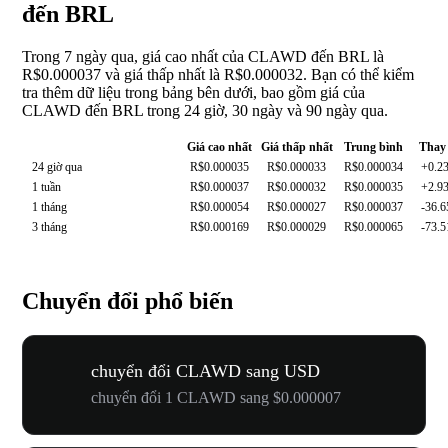
đến BRL
Trong 7 ngày qua, giá cao nhất của CLAWD đến BRL là
R$0.000037 và giá thấp nhất là R$0.000032. Bạn có thể kiểm
tra thêm dữ liệu trong bảng bên dưới, bao gồm giá của
CLAWD đến BRL trong 24 giờ, 30 ngày và 90 ngày qua.
Giá cao nhất
Giá thấp nhất
Trung bình
Thay 
24 giờ qua
R$0.000035
R$0.000033
R$0.000034
+0.2
1 tuần
R$0.000037
R$0.000032
R$0.000035
+2.9
1 tháng
R$0.000054
R$0.000027
R$0.000037
-36.
3 tháng
R$0.000169
R$0.000029
R$0.000065
-73.
Chuyển đổi phổ biến
chuyển đổi CLAWD sang USD
chuyển đổi 1 CLAWD sang $0.000007