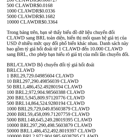
500 CLAWD
R$0.0168
1000 CLAWD
R$0.0336
5000 CLAWD
R$0.1682
10000 CLAWD
R$0.3364
Trong bảng trên, bạn sẽ thấy biểu đồ dữ liệu chuyển đổi
CLAWD sang BRL toàn diện, hiển thị mối quan hệ giá trị của
USD ở nhiều mức quy đổi phổ biến khác nhau. Danh sách này
bao gồm tỷ giá hối đoái từ 1 CLAWD đến 10.000 CLAWD
sang BRL, cho phép bạn hiểu rõ giá trị của mỗi lần chuyển đổi.
BRL/CLAWD Bộ chuyển đổi tỷ giá hối đoái
BRL
CLAWD
1 BRL
29,729.04985604 CLAWD
10 BRL
297,290.49856039 CLAWD
50 BRL
1,486,452.49280194 CLAWD
100 BRL
2,972,904.98560388 CLAWD
200 BRL
5,945,809.97120776 CLAWD
500 BRL
14,864,524.9280194 CLAWD
1000 BRL
29,729,049.85603879 CLAWD
2000 BRL
59,458,099.71207759 CLAWD
5000 BRL
148,645,249.28019395 CLAWD
10000 BRL
297,290,498.5603879 CLAWD
50000 BRL
1,486,452,492.8019397 CLAWD
100000 BRL
2,972,904,985.6038795 CLAWD