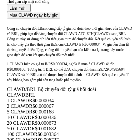
Thời gian cập nhật cuối cùng --
Làm mới
Mua CLAWD ngay bây giờ
Công cụ chuyển đổi LBank cung cấp tỷ giá hối đoái theo thời gian thực của CLAWD
và BRL, giúp bạn dễ dàng chuyển đổi CLAWD.ATG.ETH(CLAWD) sang BRL.
Công cụ này sử dụng dữ liệu thời gian thực để chuyển đổi. Kết quả chuyển đổi hiện
tại cho thấy giá theo thời gian thực của CLAWD là R$0.000034. Vì giá tiền điện tử
thường xuyên biến động, chúng tôi khuyên bạn nên kiểm tra lại trang này trước khi
giao dịch để xem kết quả chuyển đổi mới nhất.
1 CLAWD hiện có giá trị là R$0.000034, nghĩa là mua 5 CLAWD sẽ tốn
R$0.000168. Tương tự, 1 BRL có thể được chuyển đổi thành 29,729.04985604
CLAWD và 50 BRL có thể được chuyển đổi thành -- CLAWD. Kết quả chuyển đổi
này không bao gồm phí nền tảng hoặc phí thợ đào.
CLAWD/BRL Bộ chuyển đổi tỷ giá hối đoái
CLAWD
BRL
1 CLAWD
R$0.000034
2 CLAWD
R$0.000067
5 CLAWD
R$0.000168
10 CLAWD
R$0.000336
20 CLAWD
R$0.000673
50 CLAWD
R$0.001682
100 CLAWD
R$0.003364
200 CLAWD
R$0.006727