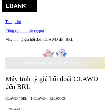
Trang chủ
/
Công cụ tính toán crypto
/
Máy tính tỷ giá hối đoái CLAWD đến BRL
Vượt Qua Băng Giá, Cùng Tiến Xa Hơn ·
500.000
USD Đồng 
Máy tính tỷ giá hối đoái CLAWD
đến BRL
CLAWD / BRL：1 CLAWD = R$0.000034
Tôi sẽ tiêu