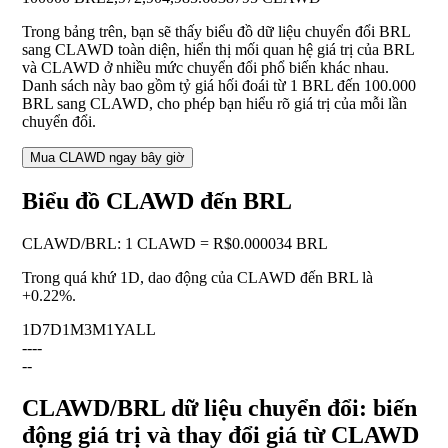
Trong bảng trên, bạn sẽ thấy biểu đồ dữ liệu chuyển đổi BRL
sang CLAWD toàn diện, hiển thị mối quan hệ giá trị của BRL
và CLAWD ở nhiều mức chuyển đổi phổ biến khác nhau.
Danh sách này bao gồm tỷ giá hối đoái từ 1 BRL đến 100.000
BRL sang CLAWD, cho phép bạn hiểu rõ giá trị của mỗi lần
chuyển đổi.
Mua CLAWD ngay bây giờ
Biểu đồ CLAWD đến BRL
CLAWD
/
BRL
:
1 CLAWD = R$0.000034 BRL
Trong quá khứ 1D, dao động của CLAWD đến BRL là
+0.22%
.
1D
7D
1M
3M
1Y
ALL
--
--
--
CLAWD/BRL dữ liệu chuyển đổi: biến
động giá trị và thay đổi giá từ CLAWD