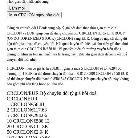
Thời gian cập nhật cuối cùng --
Làm mới
Mua CRCLON ngay bây giờ
Công cụ chuyển đổi LBank cung cấp tỷ giá hối đoái theo thời gian thực của
CRCLON và EUR, giúp bạn dễ dàng chuyển đổi CIRCLE INTERNET GROUP
(ONDO TOKENIZED STOCK)(CRCLON) sang EUR. Công cụ này sử dụng dữ
liệu thời gian thực để chuyển đổi. Kết quả chuyển đổi hiện tại cho thấy giá theo thời
gian thực của CRCLON là €58.81. Vì giá tiền điện tử thường xuyên biến động,
chúng tôi khuyên bạn nên kiểm tra lại trang này trước khi giao dịch để xem kết quả
chuyển đổi mới nhất.
1 CRCLON hiện có giá trị là €58.81, nghĩa là mua 5 CRCLON sẽ tốn €294.06.
Tương tự, 1 EUR có thể được chuyển đổi thành 0.01700309 CRCLON và 50 EUR
có thể được chuyển đổi thành 0.8501545 CRCLON. Kết quả chuyển đổi này không
bao gồm phí nền tảng hoặc phí thợ đào.
CRCLON/EUR Bộ chuyển đổi tỷ giá hối đoái
CRCLON
EUR
1 CRCLON
€58.81
2 CRCLON
€117.63
5 CRCLON
€294.06
10 CRCLON
€588.13
20 CRCLON
€1.18K
50 CRCLON
€2.94K
100 CRCLON
€5.88K