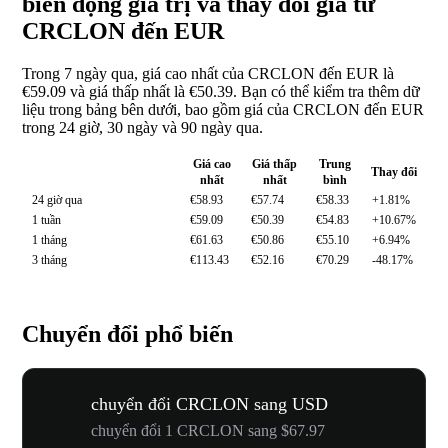
biến động giá trị và thay đổi giá từ
CRCLON đến EUR
Trong 7 ngày qua, giá cao nhất của CRCLON đến EUR là
€59.09 và giá thấp nhất là €50.39. Bạn có thể kiểm tra thêm dữ
liệu trong bảng bên dưới, bao gồm giá của CRCLON đến EUR
trong 24 giờ, 30 ngày và 90 ngày qua.
Giá cao
Giá thấp
Trung
Thay đổi
nhất
nhất
bình
24 giờ qua
€58.93
€57.74
€58.33
+1.81%
1 tuần
€59.09
€50.39
€54.83
+10.67%
1 tháng
€61.63
€50.86
€55.10
+6.94%
3 tháng
€113.43
€52.16
€70.29
-48.17%
Chuyển đổi phổ biến
chuyển đổi CRCLON sang USD
chuyển đổi 1 CRCLON sang $67.97