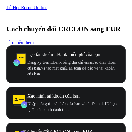
Lễ Hội Robot Unitree
Hư
Cách chuyển đổi CRCLON sang EUR
Tìm hiểu thêm
Tạo tài khoản LBank miễn phí của bạn
Đăng ký trên LBank bằng địa chỉ email/số điện thoại
của bạn,và tạo mật khẩu an toàn để bảo vệ tài khoản
của bạn
Xác minh tài khoản của bạn
Nhập thông tin cá nhân của bạn và tải lên ảnh ID hợp
lệ để xác minh danh tính
Chuyển đổi CRCLON thành EUR