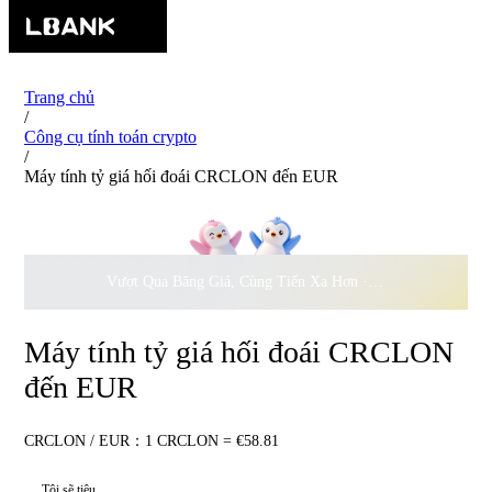
Trang chủ
/
Công cụ tính toán crypto
/
Máy tính tỷ giá hối đoái CRCLON đến EUR
Vượt Qua Băng Giá, Cùng Tiến Xa Hơn ·
500.000
USD Đồng 
Máy tính tỷ giá hối đoái CRCLON
đến EUR
CRCLON / EUR：1 CRCLON = €58.81
Tôi sẽ tiêu