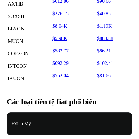
$612.86
$90.66
AXTIB
$276.15
$40.85
SOXSB
$8.04K
$1.19K
LLYON
$5.98K
$883.88
MUON
$582.77
$86.21
COPXON
$692.29
$102.41
INTCON
$552.04
$81.66
IAUON
Các loại tiền tệ fiat phổ biến
Đô la Mỹ