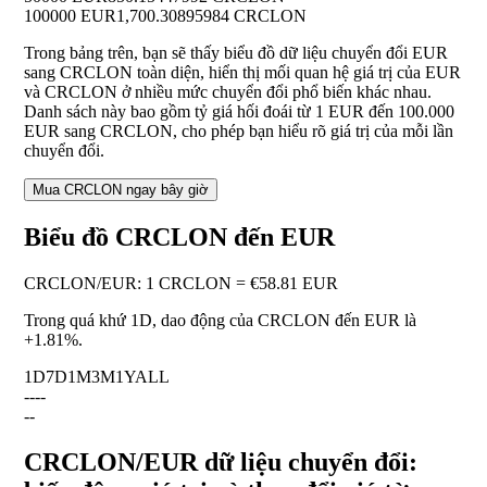
100000 EUR
1,700.30895984 CRCLON
Trong bảng trên, bạn sẽ thấy biểu đồ dữ liệu chuyển đổi EUR
sang CRCLON toàn diện, hiển thị mối quan hệ giá trị của EUR
và CRCLON ở nhiều mức chuyển đổi phổ biến khác nhau.
Danh sách này bao gồm tỷ giá hối đoái từ 1 EUR đến 100.000
EUR sang CRCLON, cho phép bạn hiểu rõ giá trị của mỗi lần
chuyển đổi.
Mua CRCLON ngay bây giờ
Biểu đồ CRCLON đến EUR
CRCLON
/
EUR
:
1 CRCLON = €58.81 EUR
Trong quá khứ 1D, dao động của CRCLON đến EUR là
+1.81%
.
1D
7D
1M
3M
1Y
ALL
--
--
--
CRCLON/EUR dữ liệu chuyển đổi: