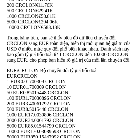
200 CRCLON
€11.76K
500 CRCLON
€29.41K
1000 CRCLON
€58.81K
5000 CRCLON
€294.06K
10000 CRCLON
€588.13K
Trong bảng trên, bạn sẽ thấy biểu đồ dữ liệu chuyển đổi
CRCLON sang EUR toàn diện, hiển thị mối quan hệ giá trị của
USD ở nhiều mức quy đổi phổ biến khác nhau. Danh sách này
bao gồm tỷ giá hối đoái từ 1 CRCLON đến 10.000 CRCLON
sang EUR, cho phép bạn hiểu rõ giá trị của mỗi lần chuyển đổi.
EUR/CRCLON Bộ chuyển đổi tỷ giá hối đoái
EUR
CRCLON
1 EUR
0.01700309 CRCLON
10 EUR
0.1700309 CRCLON
50 EUR
0.85015448 CRCLON
100 EUR
1.70030896 CRCLON
200 EUR
3.40061792 CRCLON
500 EUR
8.5015448 CRCLON
1000 EUR
17.0030896 CRCLON
2000 EUR
34.0061792 CRCLON
5000 EUR
85.01544799 CRCLON
10000 EUR
170.03089598 CRCLON
50000 EUR
850.15447992 CRCLON