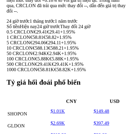
hiện mức thay đổi
+6.18%
so với giá trị hiện tại. Trong năm
qua, CRCLON đã trải qua mức thay đổi
--
, dẫn đến giá trị thay
đổi
--
.
24 giờ trước
1 tháng trước
1 năm trước
Số tiền
Hiện nay
24 giờ trước
Thay đổi 24 giờ
0.5 CRCLON
€29.41
€29.41
+1.95%
1 CRCLON
€58.81
€58.82
+1.95%
5 CRCLON
€294.06
€294.11
+1.95%
10 CRCLON
€588.13
€588.21
+1.95%
50 CRCLON
€2.94K
€2.94K
+1.95%
100 CRCLON
€5.88K
€5.88K
+1.95%
500 CRCLON
€29.41K
€29.41K
+1.95%
1000 CRCLON
€58.81K
€58.82K
+1.95%
Tỷ giá hối đoái phổ biến
CNY
USD
$1.01K
$149.48
SHOPON
$2.69K
$397.49
GLDON