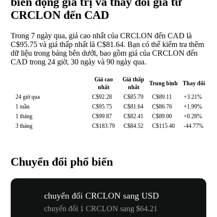
biến động giá trị và thay đổi giá từ
CRCLON đến CAD
Trong 7 ngày qua, giá cao nhất của CRCLON đến CAD là
C$95.75 và giá thấp nhất là C$81.64. Bạn có thể kiểm tra thêm
dữ liệu trong bảng bên dưới, bao gồm giá của CRCLON đến
CAD trong 24 giờ, 30 ngày và 90 ngày qua.
Giá cao
Giá thấp
Trung bình
Thay đổi
nhất
nhất
24 giờ qua
C$92.28
C$85.79
C$89.11
+3.21%
1 tuần
C$95.75
C$81.64
C$86.76
+1.99%
1 tháng
C$99.87
C$82.41
C$89.00
+0.28%
3 tháng
C$183.79
C$84.52
C$115.40
-44.77%
Chuyển đổi phổ biến
chuyển đổi CRCLON sang USD
chuyển đổi 1 CRCLON sang $64.21