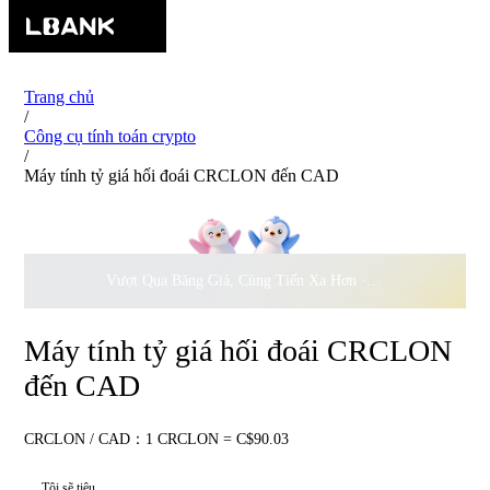
Trang chủ
/
Công cụ tính toán crypto
/
Máy tính tỷ giá hối đoái CRCLON đến CAD
Vượt Qua Băng Giá, Cùng Tiến Xa Hơn ·
500.000
USD Đồng 
Máy tính tỷ giá hối đoái CRCLON
đến CAD
CRCLON / CAD：1 CRCLON = C$90.03
Tôi sẽ tiêu