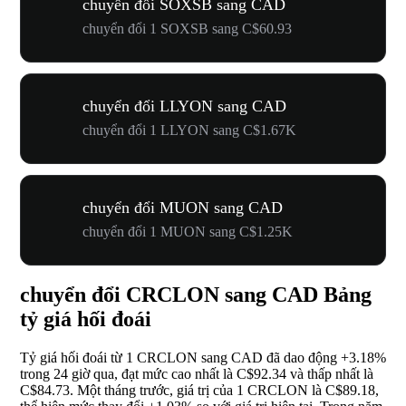
chuyển đổi SOXSB sang CAD
chuyển đổi 1 SOXSB sang C$60.93
chuyển đổi LLYON sang CAD
chuyển đổi 1 LLYON sang C$1.67K
chuyển đổi MUON sang CAD
chuyển đổi 1 MUON sang C$1.25K
chuyển đổi CRCLON sang CAD Bảng
tỷ giá hối đoái
Tỷ giá hối đoái từ 1 CRCLON sang CAD đã dao động
+3.18%
trong 24 giờ qua, đạt mức cao nhất là C$92.34 và thấp nhất là
C$84.73. Một tháng trước, giá trị của 1 CRCLON là C$89.18,