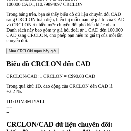
100000 CAD
1,110.79894097 CRCLON
Trong bảng trên, bạn sẽ thấy biểu đồ dữ liệu chuyển đổi CAD
sang CRCLON toàn diện, hiển thị mối quan hệ giá trị của CAD
và CRCLON ở nhiều mức chuyển đổi phổ biến khác nhau.
Danh sách này bao gồm tỷ giá hối đoái từ 1 CAD đến 100.000
CAD sang CRCLON, cho phép bạn hiểu rõ giá trị của mỗi lần
chuyển đổi.
Mua CRCLON ngay bây giờ
Biểu đồ CRCLON đến CAD
CRCLON
/
CAD
:
1 CRCLON = C$90.03 CAD
Trong quá khứ 1D, dao động của CRCLON đến CAD là
+3.21%
.
1D
7D
1M
3M
1Y
ALL
--
--
--
CRCLON/CAD dữ liệu chuyển đổi: