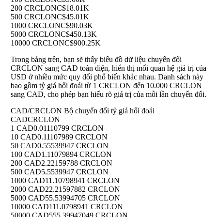
200 CRCLON
C$18.01K
500 CRCLON
C$45.01K
1000 CRCLON
C$90.03K
5000 CRCLON
C$450.13K
10000 CRCLON
C$900.25K
Trong bảng trên, bạn sẽ thấy biểu đồ dữ liệu chuyển đổi
CRCLON sang CAD toàn diện, hiển thị mối quan hệ giá trị của
USD ở nhiều mức quy đổi phổ biến khác nhau. Danh sách này
bao gồm tỷ giá hối đoái từ 1 CRCLON đến 10.000 CRCLON
sang CAD, cho phép bạn hiểu rõ giá trị của mỗi lần chuyển đổi.
CAD/CRCLON Bộ chuyển đổi tỷ giá hối đoái
CAD
CRCLON
1 CAD
0.01110799 CRCLON
10 CAD
0.11107989 CRCLON
50 CAD
0.55539947 CRCLON
100 CAD
1.11079894 CRCLON
200 CAD
2.22159788 CRCLON
500 CAD
5.5539947 CRCLON
1000 CAD
11.10798941 CRCLON
2000 CAD
22.21597882 CRCLON
5000 CAD
55.53994705 CRCLON
10000 CAD
111.0798941 CRCLON
50000 CAD
555.39947049 CRCLON