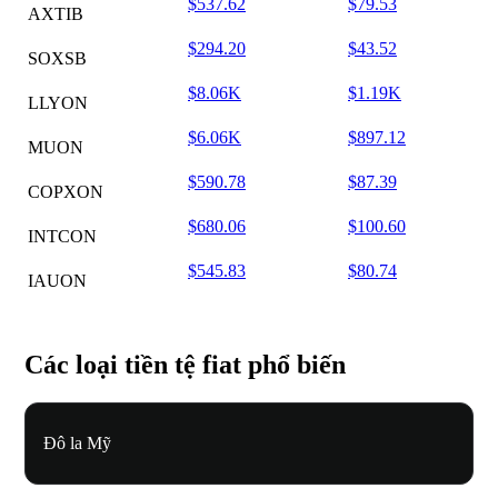
$537.62
$79.53
AXTIB
$294.20
$43.52
SOXSB
$8.06K
$1.19K
LLYON
$6.06K
$897.12
MUON
$590.78
$87.39
COPXON
$680.06
$100.60
INTCON
$545.83
$80.74
IAUON
Các loại tiền tệ fiat phổ biến
Đô la Mỹ