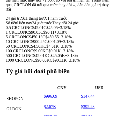
thể hiện mức thay đổi
+1.03%
so với giá trị hiện tại. Trong năm
qua, CRCLON đã trải qua mức thay đổi
--
, dẫn đến giá trị thay
đổi
--
.
24 giờ trước
1 tháng trước
1 năm trước
Số tiền
Hiện nay
24 giờ trước
Thay đổi 24 giờ
0.5 CRCLON
C$45.01
C$45.05
+3.18%
1 CRCLON
C$90.03
C$90.11
+3.18%
5 CRCLON
C$450.13
C$450.55
+3.18%
10 CRCLON
C$900.25
C$901.09
+3.18%
50 CRCLON
C$4.50K
C$4.51K
+3.18%
100 CRCLON
C$9.00K
C$9.01K
+3.18%
500 CRCLON
C$45.01K
C$45.05K
+3.18%
1000 CRCLON
C$90.03K
C$90.11K
+3.18%
Tỷ giá hối đoái phổ biến
CNY
USD
$996.69
$147.44
SHOPON
$2.67K
$395.23
GLDON