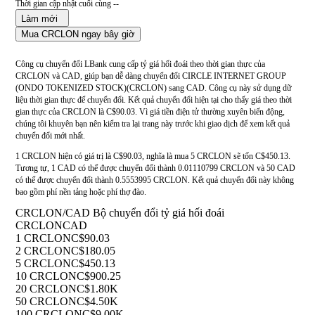
Thời gian cập nhật cuối cùng --
Làm mới
Mua CRCLON ngay bây giờ
Công cụ chuyển đổi LBank cung cấp tỷ giá hối đoái theo thời gian thực của
CRCLON và CAD, giúp bạn dễ dàng chuyển đổi CIRCLE INTERNET GROUP
(ONDO TOKENIZED STOCK)(CRCLON) sang CAD. Công cụ này sử dụng dữ
liệu thời gian thực để chuyển đổi. Kết quả chuyển đổi hiện tại cho thấy giá theo thời
gian thực của CRCLON là C$90.03. Vì giá tiền điện tử thường xuyên biến động,
chúng tôi khuyên bạn nên kiểm tra lại trang này trước khi giao dịch để xem kết quả
chuyển đổi mới nhất.
1 CRCLON hiện có giá trị là C$90.03, nghĩa là mua 5 CRCLON sẽ tốn C$450.13.
Tương tự, 1 CAD có thể được chuyển đổi thành 0.01110799 CRCLON và 50 CAD
có thể được chuyển đổi thành 0.5553995 CRCLON. Kết quả chuyển đổi này không
bao gồm phí nền tảng hoặc phí thợ đào.
CRCLON/CAD Bộ chuyển đổi tỷ giá hối đoái
CRCLON
CAD
1 CRCLON
C$90.03
2 CRCLON
C$180.05
5 CRCLON
C$450.13
10 CRCLON
C$900.25
20 CRCLON
C$1.80K
50 CRCLON
C$4.50K
100 CRCLON
C$9.00K