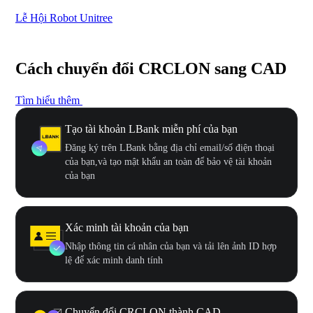
Lễ Hội Robot Unitree
Hư
Cách chuyển đổi CRCLON sang CAD
Tìm hiểu thêm
Tạo tài khoản LBank miễn phí của bạn
Đăng ký trên LBank bằng địa chỉ email/số điện thoại
của bạn,và tạo mật khẩu an toàn để bảo vệ tài khoản
của bạn
Xác minh tài khoản của bạn
Nhập thông tin cá nhân của bạn và tải lên ảnh ID hợp
lệ để xác minh danh tính
Chuyển đổi CRCLON thành CAD