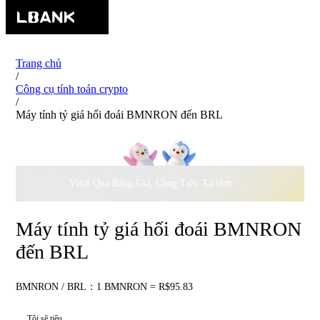
Trang chủ
/
Công cụ tính toán crypto
/
Máy tính tỷ giá hối đoái BMNRON đến BRL
Vượt Qua Băng Giá, Cùng Tiến Xa Hơn ·
500.000
USD Đồng 
Máy tính tỷ giá hối đoái BMNRON
đến BRL
BMNRON / BRL：1 BMNRON = R$95.83
Tôi sẽ tiêu