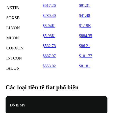
$617.26
$91.31
AXTIB
$280.40
$41.48
SOXSB
$8.04K
$1.19K
LLYON
$5.98K
$884.35
MUON
$582.78
$86.21
COPXON
$687.97
$101.77
INTCON
$553.02
$81.81
IAUON
Các loại tiền tệ fiat phổ biến
Đô la Mỹ