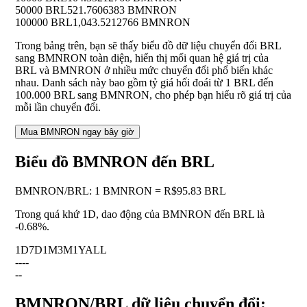
50000 BRL
521.7606383 BMNRON
100000 BRL
1,043.5212766 BMNRON
Trong bảng trên, bạn sẽ thấy biểu đồ dữ liệu chuyển đổi BRL
sang BMNRON toàn diện, hiển thị mối quan hệ giá trị của
BRL và BMNRON ở nhiều mức chuyển đổi phổ biến khác
nhau. Danh sách này bao gồm tỷ giá hối đoái từ 1 BRL đến
100.000 BRL sang BMNRON, cho phép bạn hiểu rõ giá trị của
mỗi lần chuyển đổi.
Mua BMNRON ngay bây giờ
Biểu đồ BMNRON đến BRL
BMNRON
/
BRL
:
1 BMNRON = R$95.83 BRL
Trong quá khứ 1D, dao động của BMNRON đến BRL là
-0.68%
.
1D
7D
1M
3M
1Y
ALL
--
--
--
BMNRON/BRL dữ liệu chuyển đổi: