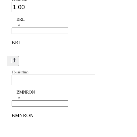
BRL
BRL
Tôi sẽ nhận
BMNRON
BMNRON