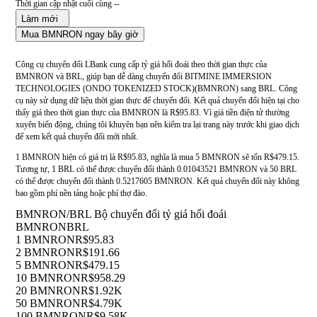
Thời gian cập nhật cuối cùng --
Làm mới
Mua BMNRON ngay bây giờ
Công cụ chuyển đổi LBank cung cấp tỷ giá hối đoái theo thời gian thực của
BMNRON và BRL, giúp bạn dễ dàng chuyển đổi BITMINE IMMERSION
TECHNOLOGIES (ONDO TOKENIZED STOCK)(BMNRON) sang BRL. Công
cụ này sử dụng dữ liệu thời gian thực để chuyển đổi. Kết quả chuyển đổi hiện tại cho
thấy giá theo thời gian thực của BMNRON là R$95.83. Vì giá tiền điện tử thường
xuyên biến động, chúng tôi khuyên bạn nên kiểm tra lại trang này trước khi giao dịch
để xem kết quả chuyển đổi mới nhất.
1 BMNRON hiện có giá trị là R$95.83, nghĩa là mua 5 BMNRON sẽ tốn R$479.15.
Tương tự, 1 BRL có thể được chuyển đổi thành 0.01043521 BMNRON và 50 BRL
có thể được chuyển đổi thành 0.5217605 BMNRON. Kết quả chuyển đổi này không
bao gồm phí nền tảng hoặc phí thợ đào.
BMNRON/BRL Bộ chuyển đổi tỷ giá hối đoái
BMNRON
BRL
1 BMNRON
R$95.83
2 BMNRON
R$191.66
5 BMNRON
R$479.15
10 BMNRON
R$958.29
20 BMNRON
R$1.92K
50 BMNRON
R$4.79K
100 BMNRON
R$9.58K