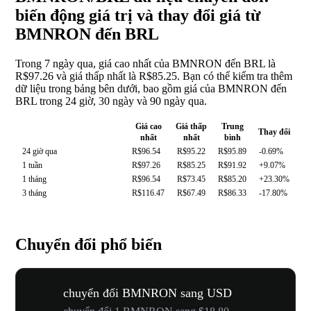
biến động giá trị và thay đổi giá từ
BMNRON đến BRL
Trong 7 ngày qua, giá cao nhất của BMNRON đến BRL là
R$97.26 và giá thấp nhất là R$85.25. Bạn có thể kiểm tra thêm
dữ liệu trong bảng bên dưới, bao gồm giá của BMNRON đến
BRL trong 24 giờ, 30 ngày và 90 ngày qua.
Giá cao
Giá thấp
Trung
Thay đổi
nhất
nhất
bình
24 giờ qua
R$96.54
R$95.22
R$95.89
-0.69%
1 tuần
R$97.26
R$85.25
R$91.92
+9.07%
1 tháng
R$96.54
R$73.45
R$85.20
+23.30%
3 tháng
R$116.47
R$67.49
R$86.33
-17.80%
Chuyển đổi phổ biến
chuyển đổi BMNRON sang USD