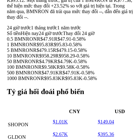
R$95.12. Một tháng trước, giá trị của 1 BMNRON là R$77.58,
thể hiện mức thay đổi
+23.52%
so với giá trị hiện tại. Trong
năm qua, BMNRON đã trải qua mức thay đổi
--
, dẫn đến giá trị
thay đổi
--
.
24 giờ trước
1 tháng trước
1 năm trước
Số tiền
Hiện nay
24 giờ trước
Thay đổi 24 giờ
0.5 BMNRON
R$47.91
R$47.91
-0.58%
1 BMNRON
R$95.83
R$95.83
-0.58%
5 BMNRON
R$479.15
R$479.15
-0.58%
10 BMNRON
R$958.29
R$958.29
-0.58%
50 BMNRON
R$4.79K
R$4.79K
-0.58%
100 BMNRON
R$9.58K
R$9.58K
-0.58%
500 BMNRON
R$47.91K
R$47.91K
-0.58%
1000 BMNRON
R$95.83K
R$95.83K
-0.58%
Tỷ giá hối đoái phổ biến
CNY
USD
$1.01K
$149.04
SHOPON
$2.67K
$395.36
GLDON