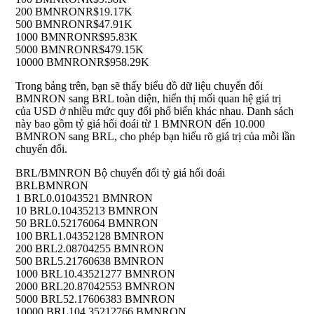
200 BMNRON
R$19.17K
500 BMNRON
R$47.91K
1000 BMNRON
R$95.83K
5000 BMNRON
R$479.15K
10000 BMNRON
R$958.29K
Trong bảng trên, bạn sẽ thấy biểu đồ dữ liệu chuyển đổi
BMNRON sang BRL toàn diện, hiển thị mối quan hệ giá trị
của USD ở nhiều mức quy đổi phổ biến khác nhau. Danh sách
này bao gồm tỷ giá hối đoái từ 1 BMNRON đến 10.000
BMNRON sang BRL, cho phép bạn hiểu rõ giá trị của mỗi lần
chuyển đổi.
BRL/BMNRON Bộ chuyển đổi tỷ giá hối đoái
BRL
BMNRON
1 BRL
0.01043521 BMNRON
10 BRL
0.10435213 BMNRON
50 BRL
0.52176064 BMNRON
100 BRL
1.04352128 BMNRON
200 BRL
2.08704255 BMNRON
500 BRL
5.21760638 BMNRON
1000 BRL
10.43521277 BMNRON
2000 BRL
20.87042553 BMNRON
5000 BRL
52.17606383 BMNRON
10000 BRL
104.35212766 BMNRON