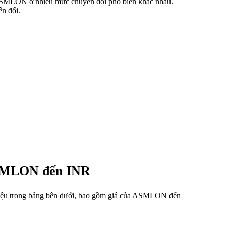
à ASMLON ở nhiều mức chuyển đổi phổ biến khác nhau.
n đổi.
 ASMLON đến INR
 liệu trong bảng bên dưới, bao gồm giá của ASMLON đến