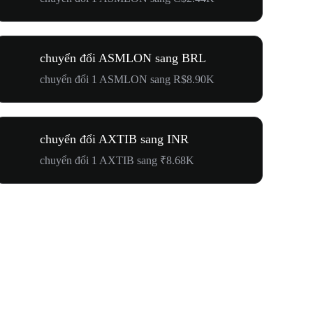
chuyển đổi ASMLON sang BRL
chuyển đổi 1 ASMLON sang R$8.90K
chuyển đổi AXTIB sang INR
chuyển đổi 1 AXTIB sang ₹8.68K
Hướng Về 