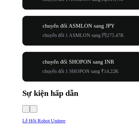
chuyển đổi ASMLON sang JPY
chuyển đổi 1 ASMLON sang 円275.47K
chuyển đổi SHOPON sang INR
chuyển đổi 1 SHOPON sang ₹14.22K
Sự kiện hấp dẫn
Lễ Hội Robot Unitree