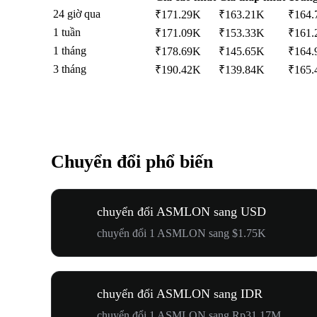
24 giờ qua
₹171.29K
₹163.21K
₹164.
1 tuần
₹171.09K
₹153.33K
₹161.
1 tháng
₹178.69K
₹145.65K
₹164.
3 tháng
₹190.42K
₹139.84K
₹165.
Chuyển đổi phổ biến
chuyển đổi ASMLON sang USD
chuyển đổi 1 ASMLON sang $1.75K
chuyển đổi ASMLON sang IDR
chuyển đổi 1 ASMLON sang Rp31.17M