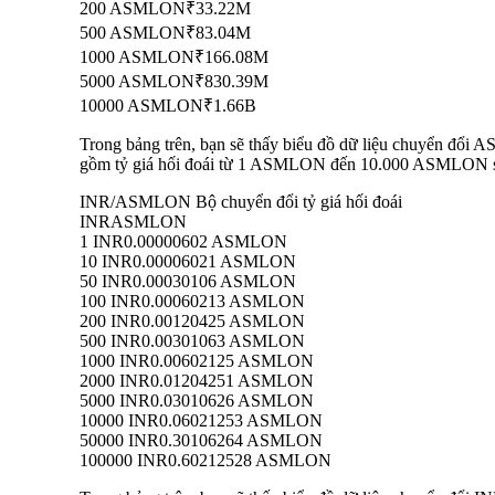
200 ASMLON
₹33.22M
500 ASMLON
₹83.04M
1000 ASMLON
₹166.08M
5000 ASMLON
₹830.39M
10000 ASMLON
₹1.66B
Trong bảng trên, bạn sẽ thấy biểu đồ dữ liệu chuyển đổi 
gồm tỷ giá hối đoái từ 1 ASMLON đến 10.000 ASMLON sang
INR/ASMLON Bộ chuyển đổi tỷ giá hối đoái
INR
ASMLON
1 INR
0.00000602 ASMLON
10 INR
0.00006021 ASMLON
50 INR
0.00030106 ASMLON
100 INR
0.00060213 ASMLON
200 INR
0.00120425 ASMLON
500 INR
0.00301063 ASMLON
1000 INR
0.00602125 ASMLON
2000 INR
0.01204251 ASMLON
5000 INR
0.03010626 ASMLON
10000 INR
0.06021253 ASMLON
50000 INR
0.30106264 ASMLON
100000 INR
0.60212528 ASMLON