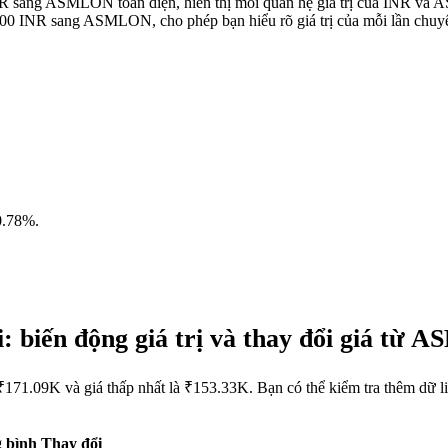
 INR sang ASMLON toàn diện, hiển thị mối quan hệ giá trị của INR v
000 INR sang ASMLON, cho phép bạn hiểu rõ giá trị của mỗi lần chuyể
0.78%
.
 biến động giá trị và thay đổi giá từ
171.09K và giá thấp nhất là ₹153.33K. Bạn có thể kiểm tra thêm dữ
 bình
Thay đổi