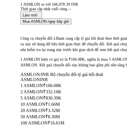
1 ASMLON so với 166,078.39 INR
Thời gian cập nhật cuối cùng --
Làm mới
Mua ASMLON ngay bây giờ
Công cụ chuyển đổi LBank cung cấp tỷ giá hối đoái theo t
cụ này sử dụng dữ liệu thời gian thực để chuyển đổi. Kết quả ch
nên kiểm tra lại trang này trước khi giao dịch để xem kết quả chu
1 ASMLON hiện có giá trị là ₹166.08K, nghĩa là mua 5 ASMLON
ASMLON. Kết quả chuyển đổi này không bao gồm phí nền tảng ho
ASMLON/INR Bộ chuyển đổi tỷ giá hối đoái
ASMLON
INR
1 ASMLON
₹166.08K
2 ASMLON
₹332.16K
5 ASMLON
₹830.39K
10 ASMLON
₹1.66M
20 ASMLON
₹3.32M
50 ASMLON
₹8.30M
100 ASMLON
₹16.61M