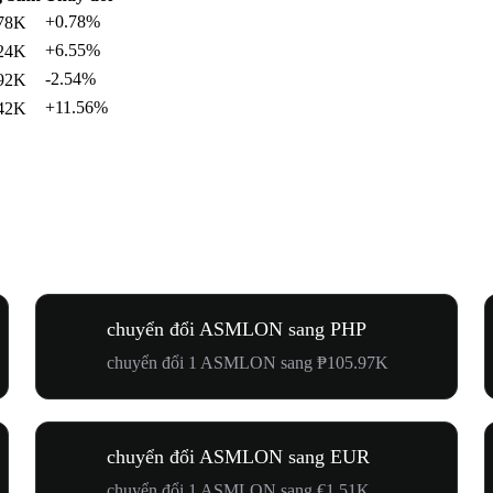
+0.78%
78K
+6.55%
24K
-2.54%
92K
+11.56%
42K
chuyển đổi ASMLON sang PHP
chuyển đổi 1 ASMLON sang ₱105.97K
chuyển đổi ASMLON sang EUR
chuyển đổi 1 ASMLON sang €1.51K