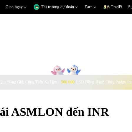
Giao ngay
Thị trường dự đoán
Earn
TradFi
Sự
Qua Băng Giá, Cùng Tiến Xa Hơn ·
500.000
USD Đồng Hành Cùng Pudgy Pe
 đoái ASMLON đến INR