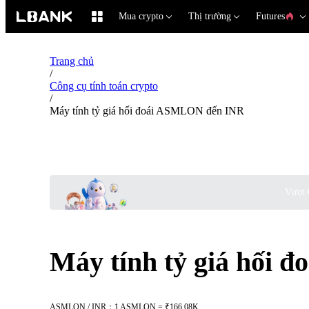
Mua crypto
Thị trường
Futures
Trang chủ
/
Công cụ tính toán crypto
/
Máy tính tỷ giá hối đoái ASMLON đến INR
Vượt 
Máy tính tỷ giá hối
ASMLON / INR：1 ASMLON = ₹166.08K