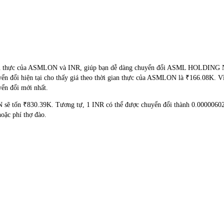
hời gian thực của ASMLON và INR, giúp bạn dễ dàng chuyển đổi ASML 
uyển đổi hiện tại cho thấy giá theo thời gian thực của ASMLON là ₹166.08K. Vì
yển đổi mới nhất.
 sẽ tốn ₹830.39K. Tương tự, 1 INR có thể được chuyển đổi thành 0.000006
ặc phí thợ đào.