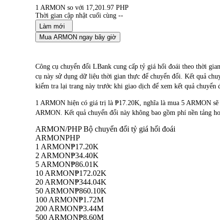
1 ARMON so với 17,201.97 PHP
Thời gian cập nhật cuối cùng --
Làm mới
Mua ARMON ngay bây giờ
Công cụ chuyển đổi LBank cung cấp tỷ giá hối đoái theo t
cụ này sử dụng dữ liệu thời gian thực để chuyển đổi. Kết quả chu
kiểm tra lại trang này trước khi giao dịch để xem kết quả chuyển 
1 ARMON hiện có giá trị là ₱17.20K, nghĩa là mua 5 ARMON sẽ
ARMON. Kết quả chuyển đổi này không bao gồm phí nền tảng hoặ
ARMON/PHP Bộ chuyển đổi tỷ giá hối đoái
ARMON
PHP
1 ARMON
₱17.20K
2 ARMON
₱34.40K
5 ARMON
₱86.01K
10 ARMON
₱172.02K
20 ARMON
₱344.04K
50 ARMON
₱860.10K
100 ARMON
₱1.72M
200 ARMON
₱3.44M
500 ARMON
₱8.60M