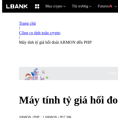
Mua crypto
Thị trường
Futures
Trang chủ
/
Công cụ tính toán crypto
/
Máy tính tỷ giá hối đoái ARMON đến PHP
Vượt 
Máy tính tỷ giá hối
ARMON / PHP：1 ARMON = ₱17.20K