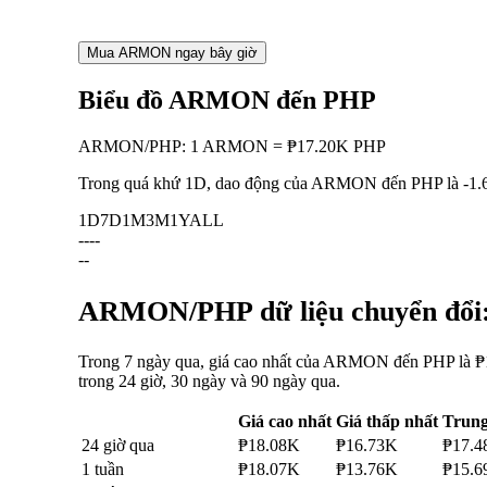
Mua ARMON ngay bây giờ
Biểu đồ ARMON đến PHP
ARMON
/
PHP
:
1 ARMON = ₱17.20K PHP
Trong quá khứ 1D, dao động của ARMON đến PHP là
-1
1D
7D
1M
3M
1Y
ALL
--
--
--
ARMON/PHP dữ liệu chuyển đổi: 
Trong 7 ngày qua, giá cao nhất của ARMON đến PHP là ₱1
trong 24 giờ, 30 ngày và 90 ngày qua.
Giá cao nhất
Giá thấp nhất
Trung
24 giờ qua
₱18.08K
₱16.73K
₱17.4
1 tuần
₱18.07K
₱13.76K
₱15.6