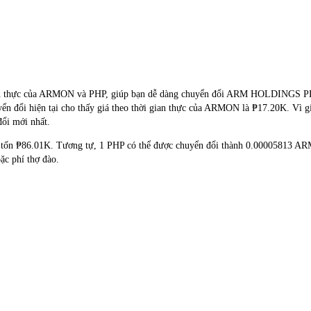
hời gian thực của ARMON và PHP, giúp bạn dễ dàng chuyển đổi ARM HOL
yển đổi hiện tại cho thấy giá theo thời gian thực của ARMON là ₱17.20K. Vì g
đổi mới nhất.
 tốn ₱86.01K. Tương tự, 1 PHP có thể được chuyển đổi thành 0.00005813 AR
c phí thợ đào.