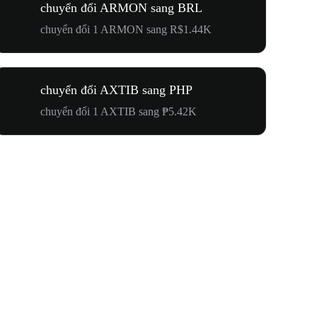
chuyển đổi ARMON sang BRL
chuyển đổi 1 ARMON sang R$1.44K
chuyển đổi AXTIB sang PHP
chuyển đổi 1 AXTIB sang ₱5.42K
Hướng Về 