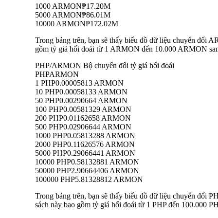
1000 ARMON
₱17.20M
5000 ARMON
₱86.01M
10000 ARMON
₱172.02M
Trong bảng trên, bạn sẽ thấy biểu đồ dữ liệu chuyển đổi 
gồm tỷ giá hối đoái từ 1 ARMON đến 10.000 ARMON sang P
PHP/ARMON Bộ chuyển đổi tỷ giá hối đoái
PHP
ARMON
1 PHP
0.00005813 ARMON
10 PHP
0.00058133 ARMON
50 PHP
0.00290664 ARMON
100 PHP
0.00581329 ARMON
200 PHP
0.01162658 ARMON
500 PHP
0.02906644 ARMON
1000 PHP
0.05813288 ARMON
2000 PHP
0.11626576 ARMON
5000 PHP
0.29066441 ARMON
10000 PHP
0.58132881 ARMON
50000 PHP
2.90664406 ARMON
100000 PHP
5.81328812 ARMON
Trong bảng trên, bạn sẽ thấy biểu đồ dữ liệu chuyển đổi
sách này bao gồm tỷ giá hối đoái từ 1 PHP đến 100.000 PH