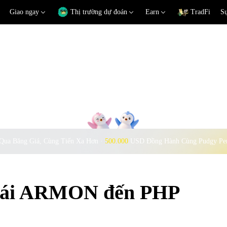
Giao ngay
Thị trường dự đoán
Earn
TradFi
Sự
Qua Băng Giá, Cùng Tiến Xa Hơn ·
500.000
USD Đồng Hành Cùng Pudgy Pe
 đoái ARMON đến PHP