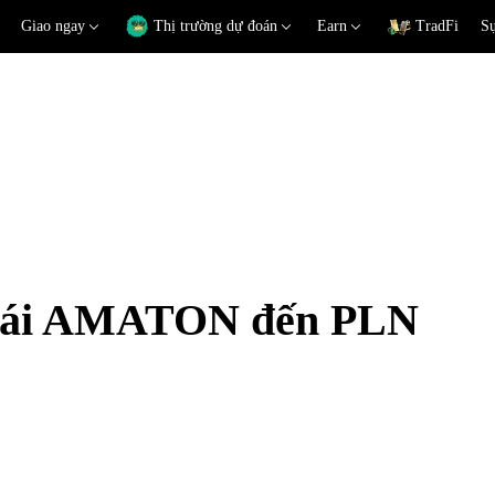
Giao ngay
Thị trường dự đoán
Earn
TradFi
Sự
 đoái AMATON đến PLN