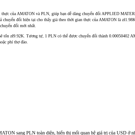
thời gian thực của AMATON và PLN, giúp bạn dễ dàng chuyển đổi APPLI
ả chuyển đổi hiện tại cho thấy giá theo thời gian thực của AMATON là zł1.98K
 chuyển đổi mới nhất.
sẽ tốn zł9.92K. Tương tự, 1 PLN có thể được chuyển đổi thành 0.00050402 
ặc phí thợ đào.
AMATON sang PLN toàn diện, hiển thị mối quan hệ giá trị của USD ở 