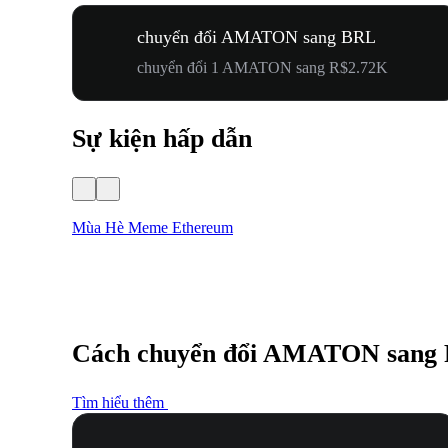
chuyển đổi AMATON sang BRL
chuyển đổi 1 AMATON sang R$2.72K
Sự kiện hấp dẫn
Mùa Hè Meme Ethereum
Cách chuyển đổi AMATON sang
Tìm hiểu thêm