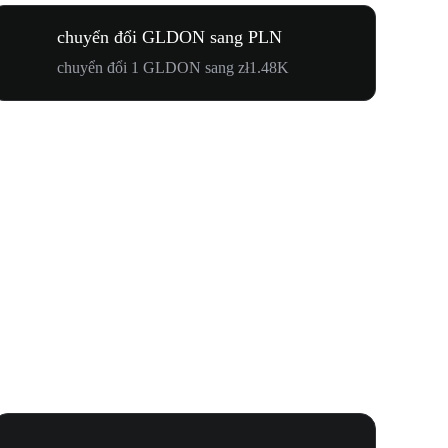
chuyển đổi GLDON sang PLN
chuyển đổi 1 GLDON sang zł1.48K
Lễ Hội N