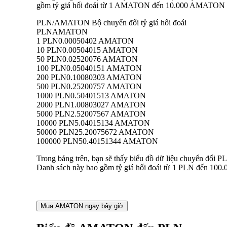
gồm tỷ giá hối đoái từ 1 AMATON đến 10.000 AMATON sang
PLN/AMATON Bộ chuyển đổi tỷ giá hối đoái
PLN
AMATON
1 PLN
0.00050402 AMATON
10 PLN
0.00504015 AMATON
50 PLN
0.02520076 AMATON
100 PLN
0.05040151 AMATON
200 PLN
0.10080303 AMATON
500 PLN
0.25200757 AMATON
1000 PLN
0.50401513 AMATON
2000 PLN
1.00803027 AMATON
5000 PLN
2.52007567 AMATON
10000 PLN
5.04015134 AMATON
50000 PLN
25.20075672 AMATON
100000 PLN
50.40151344 AMATON
Trong bảng trên, bạn sẽ thấy biểu đồ dữ liệu chuyển đổi
Danh sách này bao gồm tỷ giá hối đoái từ 1 PLN đến 100.
Mua AMATON ngay bây giờ