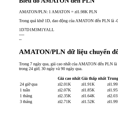
Biểu đồ AMATON đến PLN
AMATON
/
PLN
:
1 AMATON = zł1.98K PLN
Trong quá khứ 1D, dao động của AMATON đến PLN là
-
1D
7D
1M
3M
1Y
ALL
--
--
--
AMATON/PLN dữ liệu chuyển đổi:
Trong 7 ngày qua, giá cao nhất của AMATON đến PLN là z
trong 24 giờ, 30 ngày và 90 ngày qua.
Giá cao nhất
Giá thấp nhất
Trung
24 giờ qua
zł2.01K
zł1.91K
zł1.9
1 tuần
zł2.07K
zł1.85K
zł1.9
1 tháng
zł2.35K
zł1.64K
zł2.0
3 tháng
zł2.71K
zł1.52K
zł1.9