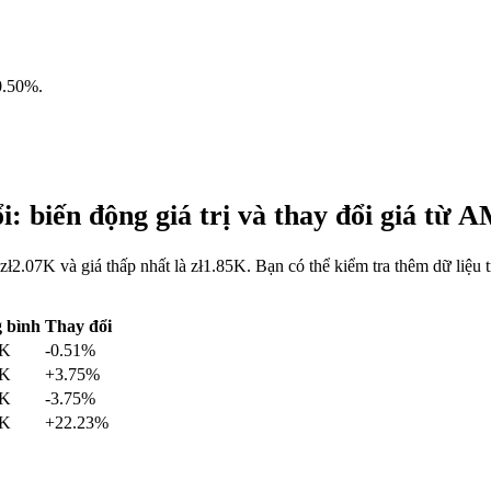
0.50%
.
 biến động giá trị và thay đổi giá t
ł2.07K và giá thấp nhất là zł1.85K. Bạn có thể kiểm tra thêm dữ li
 bình
Thay đổi
9K
-0.51%
5K
+3.75%
3K
-3.75%
9K
+22.23%