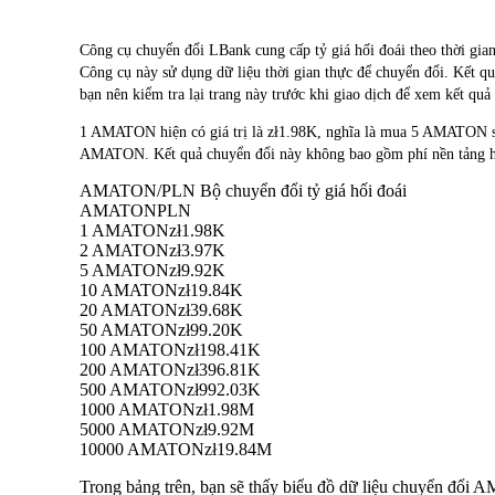
Công cụ chuyển đổi LBank cung cấp tỷ giá hối đoái theo 
Công cụ này sử dụng dữ liệu thời gian thực để chuyển đổi. Kết qu
bạn nên kiểm tra lại trang này trước khi giao dịch để xem kết quả
1 AMATON hiện có giá trị là zł1.98K, nghĩa là mua 5 AMATON 
AMATON. Kết quả chuyển đổi này không bao gồm phí nền tảng ho
AMATON/PLN Bộ chuyển đổi tỷ giá hối đoái
AMATON
PLN
1 AMATON
zł1.98K
2 AMATON
zł3.97K
5 AMATON
zł9.92K
10 AMATON
zł19.84K
20 AMATON
zł39.68K
50 AMATON
zł99.20K
100 AMATON
zł198.41K
200 AMATON
zł396.81K
500 AMATON
zł992.03K
1000 AMATON
zł1.98M
5000 AMATON
zł9.92M
10000 AMATON
zł19.84M
Trong bảng trên, bạn sẽ thấy biểu đồ dữ liệu chuyển đổi 