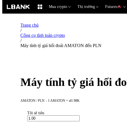
Mua crypto
Thị trường
Futures
Trang chủ
/
Công cụ tính toán crypto
/
Máy tính tỷ giá hối đoái AMATON đến PLN
Máy tính tỷ giá hối
AMATON / PLN：1 AMATON = zł1.98K
Tôi sẽ tiêu