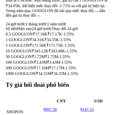
nhất là ₹34.06K. Một tháng trước, giá trị của 1 GOOGLON là
₹34.95K, thể hiện mức thay đổi
-1.71%
so với giá trị hiện tại.
Trong năm qua, GOOGLON đã trải qua mức thay đổi
--
, dẫn
đến giá trị thay đổi
--
.
24 giờ trước
1 tháng trước
1 năm trước
Số tiền
Hiện nay
24 giờ trước
Thay đổi 24 giờ
0.5 GOOGLON
₹17.16K
₹17.17K
-1.55%
1 GOOGLON
₹34.31K
₹34.35K
-1.55%
5 GOOGLON
₹171.56K
₹171.75K
-1.55%
10 GOOGLON
₹343.12K
₹343.49K
-1.55%
50 GOOGLON
₹1.72M
₹1.72M
-1.55%
100 GOOGLON
₹3.43M
₹3.43M
-1.55%
500 GOOGLON
₹17.16M
₹17.17M
-1.55%
1000 GOOGLON
₹34.31M
₹34.35M
-1.55%
Tỷ giá hối đoái phổ biến
CNY
USD
$997.30
$147.53
SHOPON