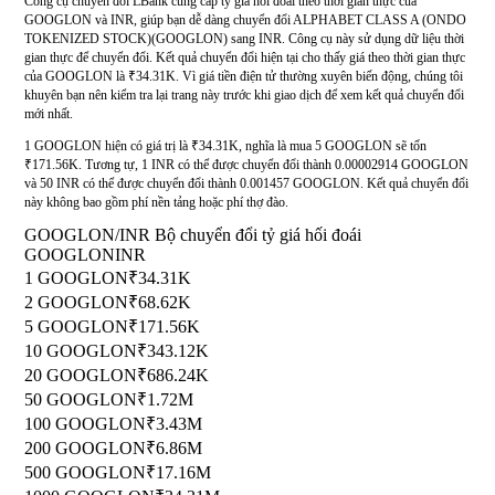
Công cụ chuyển đổi LBank cung cấp tỷ giá hối đoái theo thời gian thực của
GOOGLON và INR, giúp bạn dễ dàng chuyển đổi ALPHABET CLASS A (ONDO
TOKENIZED STOCK)(GOOGLON) sang INR. Công cụ này sử dụng dữ liệu thời
gian thực để chuyển đổi. Kết quả chuyển đổi hiện tại cho thấy giá theo thời gian thực
của GOOGLON là ₹34.31K. Vì giá tiền điện tử thường xuyên biến động, chúng tôi
khuyên bạn nên kiểm tra lại trang này trước khi giao dịch để xem kết quả chuyển đổi
mới nhất.
1 GOOGLON hiện có giá trị là ₹34.31K, nghĩa là mua 5 GOOGLON sẽ tốn
₹171.56K. Tương tự, 1 INR có thể được chuyển đổi thành 0.00002914 GOOGLON
và 50 INR có thể được chuyển đổi thành 0.001457 GOOGLON. Kết quả chuyển đổi
này không bao gồm phí nền tảng hoặc phí thợ đào.
GOOGLON/INR Bộ chuyển đổi tỷ giá hối đoái
GOOGLON
INR
1 GOOGLON
₹34.31K
2 GOOGLON
₹68.62K
5 GOOGLON
₹171.56K
10 GOOGLON
₹343.12K
20 GOOGLON
₹686.24K
50 GOOGLON
₹1.72M
100 GOOGLON
₹3.43M
200 GOOGLON
₹6.86M
500 GOOGLON
₹17.16M