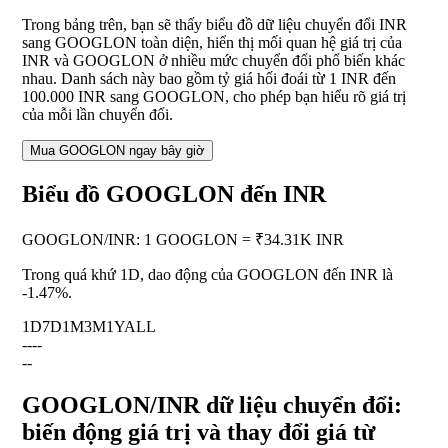
Trong bảng trên, bạn sẽ thấy biểu đồ dữ liệu chuyển đổi INR
sang GOOGLON toàn diện, hiển thị mối quan hệ giá trị của
INR và GOOGLON ở nhiều mức chuyển đổi phổ biến khác
nhau. Danh sách này bao gồm tỷ giá hối đoái từ 1 INR đến
100.000 INR sang GOOGLON, cho phép bạn hiểu rõ giá trị
của mỗi lần chuyển đổi.
Mua GOOGLON ngay bây giờ
Biểu đồ GOOGLON đến INR
GOOGLON
/
INR
:
1 GOOGLON = ₹34.31K INR
Trong quá khứ 1D, dao động của GOOGLON đến INR là
-1.47%
.
1D
7D
1M
3M
1Y
ALL
--
--
--
GOOGLON/INR dữ liệu chuyển đổi:
biến động giá trị và thay đổi giá từ