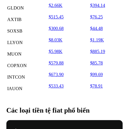
$2.66K
$394.14
GLDON
$515.45
$76.25
AXTIB
$300.68
$44.48
SOXSB
$8.03K
$1.19K
LLYON
$5.98K
$885.19
MUON
$579.88
$85.78
COPXON
$673.90
$99.69
INTCON
$533.43
$78.91
IAUON
Các loại tiền tệ fiat phổ biến