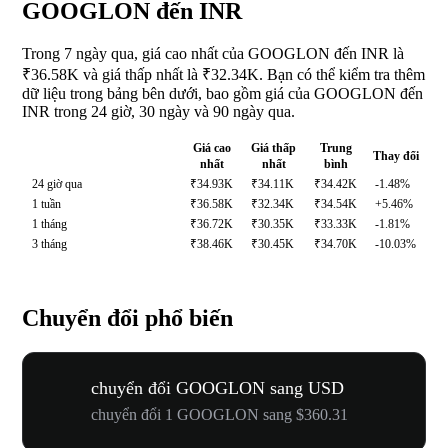
GOOGLON đến INR
Trong 7 ngày qua, giá cao nhất của GOOGLON đến INR là
₹36.58K và giá thấp nhất là ₹32.34K. Bạn có thể kiểm tra thêm
dữ liệu trong bảng bên dưới, bao gồm giá của GOOGLON đến
INR trong 24 giờ, 30 ngày và 90 ngày qua.
Giá cao
Giá thấp
Trung
Thay đổi
nhất
nhất
bình
24 giờ qua
₹34.93K
₹34.11K
₹34.42K
-1.48%
1 tuần
₹36.58K
₹32.34K
₹34.54K
+5.46%
1 tháng
₹36.72K
₹30.35K
₹33.33K
-1.81%
3 tháng
₹38.46K
₹30.45K
₹34.70K
-10.03%
Chuyển đổi phổ biến
chuyển đổi GOOGLON sang USD
chuyển đổi 1 GOOGLON sang $360.31