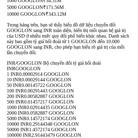
1000 GOOGLON
₹34.31M
5000 GOOGLON
₹171.56M
10000 GOOGLON
₹343.12M
Trong bảng trên, bạn sẽ thấy biểu đồ dữ liệu chuyển đổi
GOOGLON sang INR toàn diện, hiển thị mối quan hệ giá trị
của USD ở nhiều mức quy đổi phổ biến khác nhau. Danh sách
này bao gồm tỷ giá hối đoái từ 1 GOOGLON đến 10.000
GOOGLON sang INR, cho phép bạn hiểu rõ giá trị của mỗi
lần chuyển đổi.
INR/GOOGLON Bộ chuyển đổi tỷ giá hối đoái
INR
GOOGLON
1 INR
0.00002914 GOOGLON
10 INR
0.00029144 GOOGLON
50 INR
0.00145722 GOOGLON
100 INR
0.00291443 GOOGLON
200 INR
0.00582887 GOOGLON
500 INR
0.01457217 GOOGLON
1000 INR
0.02914435 GOOGLON
2000 INR
0.0582887 GOOGLON
5000 INR
0.14572174 GOOGLON
10000 INR
0.29144348 GOOGLON
50000 INR
1.4572174 GOOGLON
100000 INR
2.91443479 GOOGLON