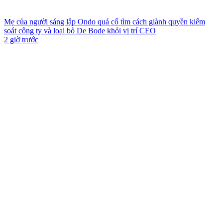
Mẹ của người sáng lập Ondo quá cố tìm cách giành quyền kiểm
soát công ty và loại bỏ De Bode khỏi vị trí CEO
2 giờ trước