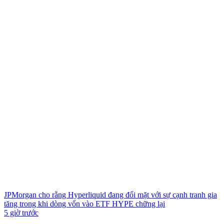
JPMorgan cho rằng Hyperliquid đang đối mặt với sự cạnh tranh gia
tăng trong khi dòng vốn vào ETF HYPE chững lại
5 giờ trước