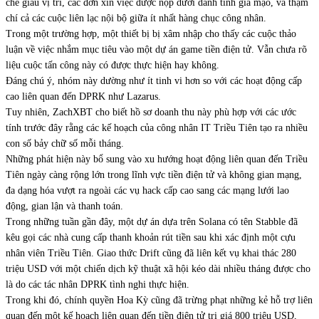
che giấu vị trí, các đơn xin việc được nộp dưới danh tính giả mạo, và thậm
chí cả các cuộc liên lạc nội bộ giữa ít nhất hàng chục công nhân.
Trong một trường hợp, một thiết bị bị xâm nhập cho thấy các cuộc thảo
luận về việc nhắm mục tiêu vào một dự án game tiền điện tử. Vẫn chưa rõ
liệu cuộc tấn công này có được thực hiện hay không.
Đáng chú ý, nhóm này dường như ít tinh vi hơn so với các hoạt động cấp
cao liên quan đến DPRK như Lazarus.
Tuy nhiên, ZachXBT cho biết hồ sơ doanh thu này phù hợp với các ước
tính trước đây rằng các kế hoạch của công nhân IT Triều Tiên tạo ra nhiều
con số bảy chữ số mỗi tháng.
Những phát hiện này bổ sung vào xu hướng hoạt động liên quan đến Triều
Tiên ngày càng rộng lớn trong lĩnh vực tiền điện tử và không gian mạng,
đa dạng hóa vượt ra ngoài các vụ hack cấp cao sang các mạng lưới lao
động, gian lận và thanh toán.
Trong những tuần gần đây, một dự án dựa trên Solana có tên Stabble đã
kêu gọi các nhà cung cấp thanh khoản rút tiền sau khi xác định một cựu
nhân viên Triều Tiên. Giao thức Drift cũng đã liên kết vụ khai thác 280
triệu USD với một chiến dịch kỹ thuật xã hội kéo dài nhiều tháng được cho
là do các tác nhân DPRK tình nghi thực hiện.
Trong khi đó, chính quyền Hoa Kỳ cũng đã trừng phạt những kẻ hỗ trợ liên
quan đến một kế hoạch liên quan đến tiền điện tử trị giá 800 triệu USD,