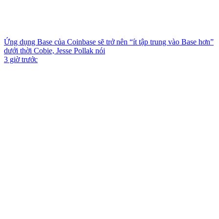
Ứng dụng Base của Coinbase sẽ trở nên “ít tập trung vào Base hơn”
dưới thời Cobie, Jesse Pollak nói
3 giờ trước