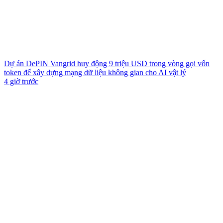
Dự án DePIN Vangrid huy động 9 triệu USD trong vòng gọi vốn
token để xây dựng mạng dữ liệu không gian cho AI vật lý
4 giờ trước