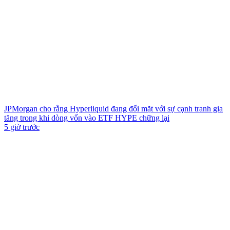
JPMorgan cho rằng Hyperliquid đang đối mặt với sự cạnh tranh gia
tăng trong khi dòng vốn vào ETF HYPE chững lại
5 giờ trước