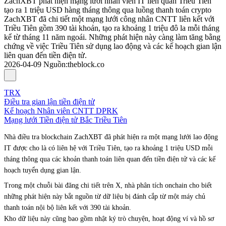
ZachXBT phát hiện mạng lưới nhân viên IT liên quan Triều Tiên
tạo ra 1 triệu USD hàng tháng thông qua luồng thanh toán crypto
ZachXBT đã chi tiết một mạng lưới công nhân CNTT liên kết với
Triều Tiên gồm 390 tài khoản, tạo ra khoảng 1 triệu đô la mỗi tháng
kể từ tháng 11 năm ngoái. Những phát hiện này càng làm tăng bằng
chứng về việc Triều Tiên sử dụng lao động và các kế hoạch gian lận
liên quan đến tiền điện tử.
2026-04-09
Nguồn
:
theblock.co
TRX
Điều tra gian lận tiền điện tử
Kế hoạch Nhân viên CNTT DPRK
Mạng lưới Tiền điện tử Bắc Triều Tiên
Nhà điều tra blockchain ZachXBT đã phát hiện ra một mạng lưới lao động
IT được cho là có liên hệ với Triều Tiên, tạo ra khoảng 1 triệu USD mỗi
tháng thông qua các khoản thanh toán liên quan đến tiền điện tử và các kế
hoạch tuyển dụng gian lận.
Trong một chuỗi bài đăng chi tiết trên X, nhà phân tích onchain cho biết
những phát hiện này bắt nguồn từ dữ liệu bị đánh cắp từ một máy chủ
thanh toán nội bộ liên kết với 390 tài khoản.
Kho dữ liệu này cũng bao gồm nhật ký trò chuyện, hoạt động ví và hồ sơ