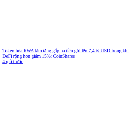
Token hóa RWA làm tăng gấp ba tiền gửi lên 7,4 tỷ USD trong khi
DeFi rộng hơn giảm 15%: CoinShares
4 giờ trước