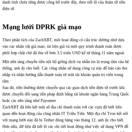
danh tính chưa từng được công bố trước đây, theo tiết lộ của thám tử tiền
điện tử.
Mạng lưới DPRK giả mạo
Theo phân tích của ZachXBT, một hoạt động có cấu trúc dường như dựa
vào các nhân vật giả mạo, tài liệu giả và một quy trình thanh toán được
phối hợp chặt chẽ đã thu về hơn 3,5 triệu USD kể từ tháng 11 năm ngoái.
Một nền tảng chuyển tiền nội bộ giống dịch vụ nhắn tin là trọng tâm của hệ
thống, anh ấy cho biết. Các công nhân sử dụng công cụ này để báo cáo thu
nhập và nhận hướng dẫn thanh toán từ một tài khoản quản trị viên trung
tâm.
Sau đó, tiền thường được chuyển qua các giao dịch tiền điện tử trước khi
được chuyển đổi sang tiền pháp định bằng tài khoản ngân hàng Trung Quốc
hoặc các nền tảng như Payoneer.
ZachXBT đã liên kết một số địa chỉ thanh toán với các cụm đã biết liên
quan đến hoạt động của công nhân IT Triều Tiên. Một địa chỉ Tron kết nối
với mạng lưới này đã bị Tether đóng băng vào tháng 12, anh ấy cho biết.
Hơn nữa, dữ liệu đã tiết lộ các chi tiết hoạt động như việc sử dụng VPN để