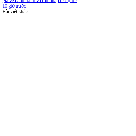
giá về cạnh tranh và thu nhập từ dự trữ
10 giờ trước
Bài viết khác