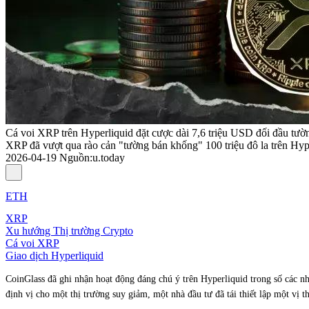
Cá voi XRP trên Hyperliquid đặt cược dài 7,6 triệu USD đối đầu tư
XRP đã vượt qua rào cản "tường bán khống" 100 triệu đô la trên Hyperl
2026-04-19
Nguồn
:
u.today
ETH
XRP
Xu hướng Thị trường Crypto
Cá voi XRP
Giao dịch Hyperliquid
CoinGlass đã ghi nhận hoạt động đáng chú ý trên Hyperliquid trong số các n
định vị cho một thị trường suy giảm, một nhà đầu tư đã tái thiết lập một vị 