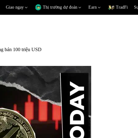
Giao ngay
Thị trường dự đoán
Earn
TradFi
Sự
ờng bán 100 triệu USD