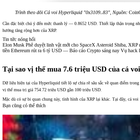
Trình theo dõi Cá voi Hyperliquid "0x3109..83", Nguồn:
Coin
Cần đặc biệt chú ý đến mức thanh lý — 0.8652 USD. Thiết lập thận trọng như
hướng tăng rộng hơn của XRP.
Tin tức nóng hổi
Elon Musk Phê duyệt linh vật mới cho SpaceX Asteroid Shiba, XRP n
tiền Ethereum rút ra 6 tỷ USD — Báo cáo Crypto sáng nay Vụ hack 
Tại sao vị thế mua 7.6 triệu USD của cá vo
Dữ liệu hiện tại của Hyperliquid tiết lộ sự chia rẽ sâu sắc về quan điểm tr
vị thế mua trị giá 754.72 triệu USD gần 100 triệu USD.
Mặc dù có sự bi quan chung này, tình hình của XRP lại khác. Tại đây, cá voi 
Bạn cũng có thể thích