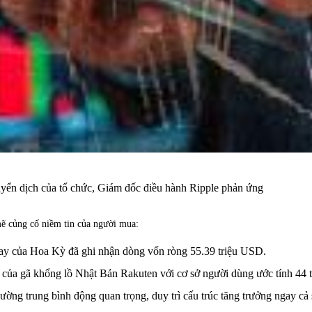
yển dịch của tổ chức, Giám đốc điều hành Ripple phản ứng
mẽ củng cố niềm tin của người mua:
ay của Hoa Kỳ đã ghi nhận dòng vốn ròng 55.39 triệu USD.
của gã khổng lồ Nhật Bản Rakuten với cơ sở người dùng ước tính 44 t
ường trung bình động quan trọng, duy trì cấu trúc tăng trưởng ngay cả