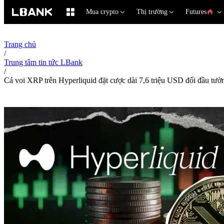
Mua crypto
Thị trường
Futures
Trang chủ
/
Trung tâm tin tức LBank
/
Cá voi XRP trên Hyperliquid đặt cược dài 7,6 triệu USD đối đầu tư