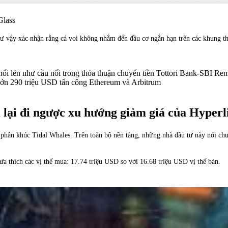
Glass
 vậy xác nhận rằng cá voi không nhắm đến đầu cơ ngắn hạn trên các khung thờ
ổi lên như cầu nối trong thỏa thuận chuyển tiền Tottori Bank-SBI Re
lớn 290 triệu USD tấn công Ethereum và Arbitrum
i lại đi ngược xu hướng giảm giá của Hyperl
ong phân khúc Tidal Whales. Trên toàn bộ nền tảng, những nhà đầu tư này nói c
ưa thích các vị thế mua: 17.74 triệu USD so với 16.68 triệu USD vị thế bán.