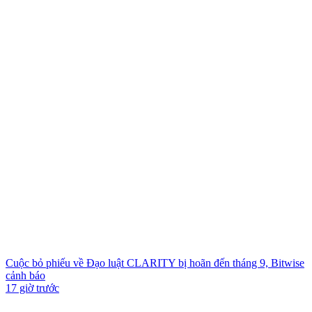
Cuộc bỏ phiếu về Đạo luật CLARITY bị hoãn đến tháng 9, Bitwise
cảnh báo
17 giờ trước