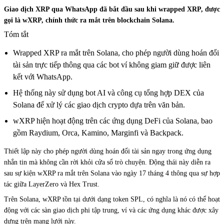
Giao dịch XRP qua WhatsApp đã bắt đầu sau khi wrapped XRP, được
gọi là wXRP, chính thức ra mắt trên blockchain Solana.
Tóm tắt
Wrapped XRP ra mắt trên Solana, cho phép người dùng hoán đổi
tài sản trực tiếp thông qua các bot ví không giam giữ được liên
kết với WhatsApp.
Hệ thống này sử dụng bot AI và công cụ tổng hợp DEX của
Solana để xử lý các giao dịch crypto dựa trên văn bản.
wXRP hiện hoạt động trên các ứng dụng DeFi của Solana, bao
gồm Raydium, Orca, Kamino, Marginfi và Backpack.
Thiết lập này cho phép người dùng hoán đổi tài sản ngay trong ứng dụng
nhắn tin mà không cần rời khỏi cửa sổ trò chuyện. Động thái này diễn ra
sau sự kiện wXRP ra mắt trên Solana vào ngày 17 tháng 4 thông qua sự hợp
tác giữa LayerZero và Hex Trust.
Trên Solana, wXRP tồn tại dưới dạng token SPL, có nghĩa là nó có thể hoạt
động với các sàn giao dịch phi tập trung, ví và các ứng dụng khác được xây
dựng trên mạng lưới này.